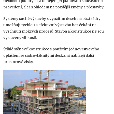
flexibilitu půdorysu, a to nejen při plánování současného
provedení, ale i s ohledem na pozdější změny a přestavby.
Systémy suché výstavby s využitím desek na bázi sádry
umožňují rychlou a efektivní výstavbu bez čekání na
vyschnutí mokrých procesů. Stavba a konstrukce nejsou
vystaveny vlhkosti.
Štíhlé stěnové konstrukce s použitím jednovrstvového
opláštění se sádrovláknitými deskami nabízejí další
prostorové zisky.