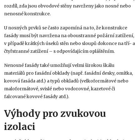
rozdíl, zda jsou obvodové stěny navrženy jako nosné nebo
nenosné konstrukce.
U nosných prvků se často zapomíná na to, že konstrukce
fasády musí být navržena na oboustranné požární zatížení,
v případě krátkých úseků stěn nebo sloupů dokonce na tří- a
čtyřstranné zatížení – s odpovídajícím opláštěním.
Nenosné fasády také umožňují velmi širokou škálu
materiálů pro fasádní obklady (např. fasádní desky, omítka,
kovová fasáda atd.) a typů obkladů (velkoformátové nebo
maloformátové, svislé nebo vodorovné, kazetové či
falcované kovové fasády atd.).
Výhody pro zvukovou
izolaci