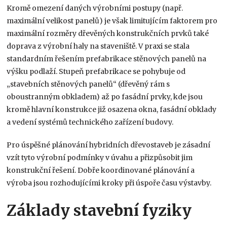
Kromě omezení daných výrobními postupy (např.
maximální velikost panelů) je však limitujícím faktorem pro
maximální rozměry dřevěných konstrukčních prvků také
doprava z výrobní haly na staveniště. V praxi se stala
standardním řešením prefabrikace stěnových panelů na
výšku podlaží. Stupeň prefabrikace se pohybuje od
„stavebních stěnových panelů“ (dřevěný rám s
oboustranným obkladem) až po fasádní prvky, kde jsou
kromě hlavní konstrukce již osazena okna, fasádní obklady
a vedení systémů technického zařízení budovy.
Pro úspěšné plánování hybridních dřevostaveb je zásadní
vzít tyto výrobní podmínky v úvahu a přizpůsobit jim
konstrukční řešení. Dobře koordinované plánování a
výroba jsou rozhodujícími kroky při úspoře času výstavby.
Základy stavební fyziky