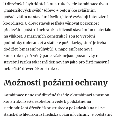
U dřevěných hybridních konstrukcí vede kombinace dvou
„materiálových světů“ (dřevo + beton) ke zvláštním
požadavkům na stavební fyziku, které vyžadují intenzivní
koordinaci. U dřevostaveb je třeba věnovat pozornost
především požární ochraně a citlivosti stavebního materiálu
na vlhkost. U masivních konstrukcí jsou to výrobní
podmínky (tolerance) a statické požadavky, které je třeba
dodržet (omezení průhybů). U napojení betonová
konstrukce / dřevěný panel však nejsou požadavky na
stavební fyziku tak jasně definovány jako pro čistě masivní
nebo čistě dřevěné konstrukce.
Možnosti požární ochrany
Kombinace nenosné dřevěné fasády v kombinaci s nosnou
konstrukcí ze železobetonu vede k podstatnému
zjednodušení dřevěné konstrukce a požadavků na ni. Ze
statického hlediska i z hlediska požární ochrany je podstatný