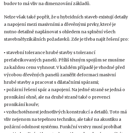
budov to má vliv na dimenzování základů.
Nelze však také popřít, že u hybridních staveb existují detaily
a napojení mezi masivními a dřevěnými prvky, které je
nutno detailně naplánovat s ohledem na splnění všech
stavebněfyzikálních požadavků. Zde je třeba najít řešení pro:
▪ stavební tolerance hrubé stavby s tolerancí
prefabrikovaných panelů. Příliš těsným spojům se musíme
za každou cenu vyhnout. V každém případě je vhodné před
výrobou dřevěných panelů zaměřit deformaci masivní
hrubé stavby a pracovat s dilatačními spárami;
▪ požární řešení spár a napojení. Na jedné straně se jedná o
pronikání ohně, ale na druhé straně také o prevenci
pronikání kouře;
▪ vzduchotěsnost jednotlivých konstrukcí a detailů. Toto má
vliv nejenom na tepelnou techniku, ale také na akustiku a
požární odolnost systému. Funkční vrstvy musí probíhat