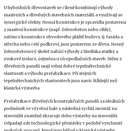
U hybridních dřevostaveb se cíleně kombinují výhody
masivních a dřevěných stavebních materiálů a využívají se
synergické efekty. Nosná konstrukce je zpravidla postavena
z masivní konstrukce (např. železobeton nebo cihly),
zatímco konstrukce obvodového pláště budovy, tj. fasáda a
střecha nebo celé podkroví, jsou postaveny ze dřeva. Nosný
železobetonový skelet nabízí výhody z hlediska statiky a
zvukové izolace, zejména u vícepodlažních staveb. Stěny z
dřevěných panelů mají velmi dobré tepelnětechnické
vlastnosti a výhodu prefabrikace. Při stejných
tepelnětechnických vlastnostech jsou navíc štíhlejší než
klasická výstavba.
Prefabrikace dřevěných konstrukčních panelů za ideálních
podmínek ve výrobní hale a následná rychlá montáž na
staveništi znatelně zkracuje dobu výstavby na staveništi.
Odpadají zde technologické přestávky v podobě vyschnutí
mokrých procesů, které jsou běžné u klasické výstavby.