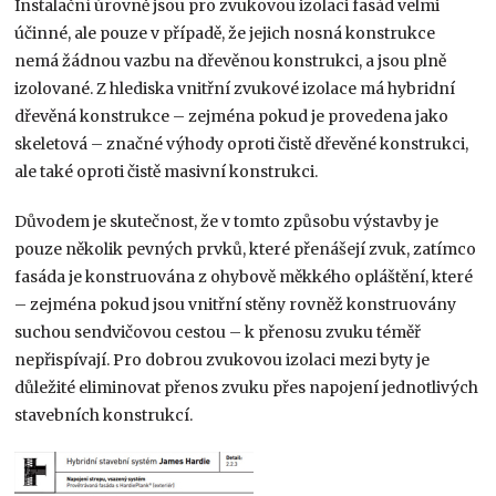
Instalační úrovně jsou pro zvukovou izolaci fasád velmi
účinné, ale pouze v případě, že jejich nosná konstrukce
nemá žádnou vazbu na dřevěnou konstrukci, a jsou plně
izolované. Z hlediska vnitřní zvukové izolace má hybridní
dřevěná konstrukce – zejména pokud je provedena jako
skeletová – značné výhody oproti čistě dřevěné konstrukci,
ale také oproti čistě masivní konstrukci.
Důvodem je skutečnost, že v tomto způsobu výstavby je
pouze několik pevných prvků, které přenášejí zvuk, zatímco
fasáda je konstruována z ohybově měkkého opláštění, které
– zejména pokud jsou vnitřní stěny rovněž konstruovány
suchou sendvičovou cestou – k přenosu zvuku téměř
nepřispívají. Pro dobrou zvukovou izolaci mezi byty je
důležité eliminovat přenos zvuku přes napojení jednotlivých
stavebních konstrukcí.