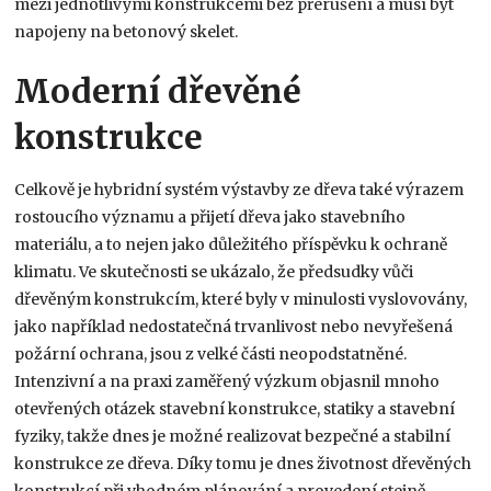
mezi jednotlivými konstrukcemi bez přerušení a musí být
napojeny na betonový skelet.
Moderní dřevěné
konstrukce
Celkově je hybridní systém výstavby ze dřeva také výrazem
rostoucího významu a přijetí dřeva jako stavebního
materiálu, a to nejen jako důležitého příspěvku k ochraně
klimatu. Ve skutečnosti se ukázalo, že předsudky vůči
dřevěným konstrukcím, které byly v minulosti vyslovovány,
jako například nedostatečná trvanlivost nebo nevyřešená
požární ochrana, jsou z velké části neopodstatněné.
Intenzivní a na praxi zaměřený výzkum objasnil mnoho
otevřených otázek stavební konstrukce, statiky a stavební
fyziky, takže dnes je možné realizovat bezpečné a stabilní
konstrukce ze dřeva. Díky tomu je dnes životnost dřevěných
konstrukcí při vhodném plánování a provedení stejně