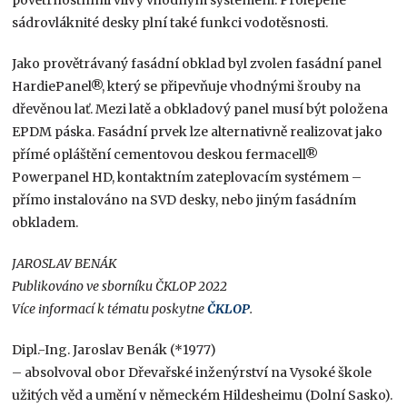
sádrovláknité desky plní také funkci vodotěsnosti.
Jako provětrávaný fasádní obklad byl zvolen fasádní panel
HardiePanel®, který se připevňuje vhodnými šrouby na
dřevěnou lať. Mezi latě a obkladový panel musí být položena
EPDM páska. Fasádní prvek lze alternativně realizovat jako
přímé opláštění cementovou deskou fermacell®
Powerpanel HD, kontaktním zateplovacím systémem –
přímo instalováno na SVD desky, nebo jiným fasádním
obkladem.
JAROSLAV BENÁK
Publikováno ve sborníku ČKLOP 2022
Více informací k tématu poskytne
ČKLOP
.
Dipl.-Ing. Jaroslav Benák (*1977)
– absolvoval obor Dřevařské inženýrství na Vysoké škole
užitých věd a umění v německém Hildesheimu (Dolní Sasko).