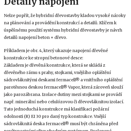
Detaily napojení
Nelze popřít, že hybridní dřevostavby kladou vysoké nároky
na plánování a provádění konstrukcí a detailů. Klíčem k
úspěšnému použití systému hybridní dřevostavby je návrh
detailů napojení beton + dřevo.
Příkladem je obr. 4, který ukazuje napojení dřevěné
konstrukce ke stropní betonové desce:
Základem je dřevěná konstrukce, která se skládá z
dřevěného rámu s prahy, stojkami, vnějšího opláštění
sádrovláknitými deskami fermacell® a vnitřního opláštění
parotěsnou deskou fermacell® Vapor, která zároveň slouží
jako parozábrana. Izolace dutiny mezi stojkami se provádí
např. minerální nebo celulózovou či dřevovláknitou izolací.
Tato jednoduchá konstrukce má klasifikaci požární
odolnosti (R) EI 30 pro daný typ konstrukce. Vnější
sádrovláknitá deska fermacell® musí být chráněna před
povětrnostními vlivy vhodným systémem. Prolepené