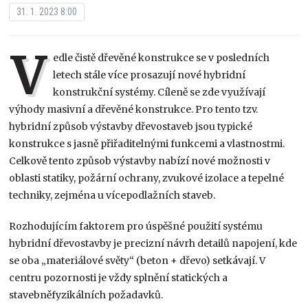
31. 1. 2023 8:00
V
edle čistě dřevěné konstrukce se v posledních
letech stále více prosazují nové hybridní
konstrukční systémy. Cíleně se zde využívají
výhody masivní a dřevěné konstrukce. Pro tento tzv.
hybridní způsob výstavby dřevostaveb jsou typické
konstrukce s jasně přiřaditelnými funkcemi a vlastnostmi.
Celkově tento způsob výstavby nabízí nové možnosti v
oblasti statiky, požární ochrany, zvukové izolace a tepelné
techniky, zejména u vícepodlažních staveb.
Rozhodujícím faktorem pro úspěšné použití systému
hybridní dřevostavby je precizní návrh detailů napojení, kde
se oba „materiálové světy“ (beton + dřevo) setkávají. V
centru pozornosti je vždy splnění statických a
stavebněfyzikálních požadavků.