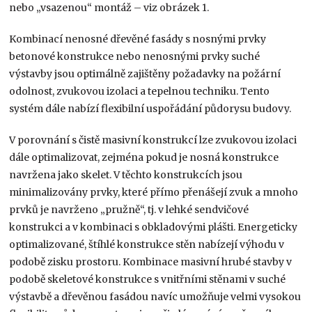
nebo „vsazenou“ montáž – viz obrázek 1.
Kombinací nenosné dřevěné fasády s nosnými prvky
betonové konstrukce nebo nenosnými prvky suché
výstavby jsou optimálně zajištěny požadavky na požární
odolnost, zvukovou izolaci a tepelnou techniku. Tento
systém dále nabízí flexibilní uspořádání půdorysu budovy.
V porovnání s čistě masivní konstrukcí lze zvukovou izolaci
dále optimalizovat, zejména pokud je nosná konstrukce
navržena jako skelet. V těchto konstrukcích jsou
minimalizovány prvky, které přímo přenášejí zvuk a mnoho
prvků je navrženo „pružně“, tj. v lehké sendvičové
konstrukci a v kombinaci s obkladovými plášti. Energeticky
optimalizované, štíhlé konstrukce stěn nabízejí výhodu v
podobě zisku prostoru. Kombinace masivní hrubé stavby v
podobě skeletové konstrukce s vnitřními stěnami v suché
výstavbě a dřevěnou fasádou navíc umožňuje velmi vysokou