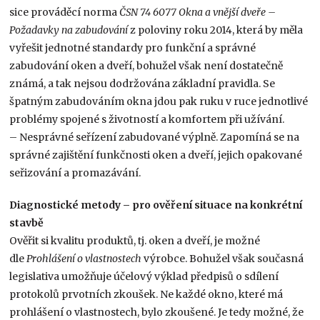
sice prováděcí norma
ČSN 74 6077 Okna a vnější dveře –
Požadavky na zabudování
z poloviny roku 2014, která by měla
vyřešit jednotné standardy pro funkční a správné
zabudování oken a dveří, bohužel však není dostatečně
známá, a tak nejsou dodržována základní pravidla. Se
špatným zabudováním okna jdou pak ruku v ruce jednotlivé
problémy spojené s životností a komfortem při užívání.
– Nesprávné seřízení zabudované výplně. Zapomíná se na
správné zajištění funkčnosti oken a dveří, jejich opakované
seřizování a promazávání.
Diagnostické metody – pro ověření situace na konkrétní
stavbě
Ověřit si kvalitu produktů, tj. oken a dveří, je možné
dle
Prohlášení o vlastnostech
výrobce. Bohužel však současná
legislativa umožňuje účelový výklad předpisů o sdílení
protokolů prvotních zkoušek. Ne každé okno, které má
prohlášení o vlastnostech, bylo zkoušené. Je tedy možné, že