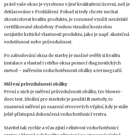
právě vaše okno je vyrobeno v jiné kvalitativní úrovni, než je
deklarováno v Prohlášení. Pokud si tedy chcete nechat
zkontrolovat kvalitu produktu, je rozumné využít nezávislé
certifikované zkušebny. Pouhou vizuální kontrolou
nezjistíte kritické vlastnosti produktu, jako je např. skutečná
vodotěsnost nebo průvzdušnost.
Po zabudování okna do stavby je možné ověřit si kvalitu
instalace a vlastně i celého okna pomocí diagnostických
metod – měřením vzduchotěsnosti obálky a termografií.
Měření průvzdušnosti obálky
První z nich je měření průvzdušnosti obálky, tzv. blower-
door test. Ideální pro stavitele je použití
B
metody, to
znamená měření po osazení otvorových výplní, kdy je stále
ještě přístupná dokončená vzduchotěsnicí vrstva.
Stavitel tak rychle a včas zjistí celistvost vzduchotěsnicí