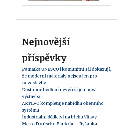
Nejnovější
příspěvky
Památka UNESCO i komunitní sál dokazují,
že moderní materiály nejsou jen pro
novostavby
Dostupné bydlení nevyřeší jen nová
výstavba
ARTEVO kompletuje nabídku okenního
systému
Industriální dědictví na břehu Vltavy
Metro D v úseku Pankrác – Ryšánka