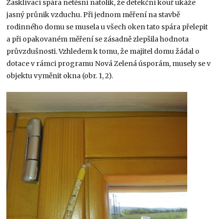
Zasklívací spára netěsní natolik, že detekční kouř ukáže
jasný průnik vzduchu. Při jednom měření na stavbě
rodinného domu se musela u všech oken tato spára přelepit
a při opakovaném měření se zásadně zlepšila hodnota
průvzdušnosti. Vzhledem k tomu, že majitel domu žádal o
dotace v rámci programu Nová Zelená úsporám, musely se v
objektu vyměnit okna (obr. 1, 2).