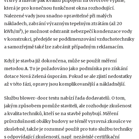
vrstvy a hlavně pak kvalitu připojení na otvorové výplně,
která je pro konečnou funkčnost okna rozhodující.
Nalezené vady jsou snadno opravitelné při malých
nákladech, zabrání výrazným tepelným ztrátám (až 20
kWh/m²), je možnost odstranit nebezpečí kondenzace vody
v konstrukci, předejde se poddimenzování vzduchotechniky
a samozřejmě také lze zabránit případným reklamacím.
Když je stavba již dokončena, může se použít měření
metodou
A
. To je požadováno jako podmínka pro získání
dotace Nová Zelená úsporám. Pokud se ale zjistí nedostatky
až v této fázi, opravy jsou komplikovanější a nákladnější.
Službu blower-door testu nabízí řada dodavatelů. O tom,
jakým způsobem pomůže staviteli, ale rozhoduje zkušenost
a kvalita techniků, kteří se na stavbě pohybují. Měření
průvzdušnosti obálky budovy se téměř vyrovná zkoušce ve
zkušebně, takže je rozumné použít pro tuto službu techniky
s odpovídající zkušeností, např. nezávislé certifikační