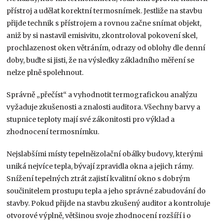
přístroj a udělat korektní termosnímek. Jestliže na stavbu
přijde technik s přístrojem a rovnou začne snímat objekt,
aniž by si nastavil emisivitu, zkontroloval pokovení skel,
prochlazenost oken větráním, odrazy od oblohy dle denní
doby, buďte si jisti, že na výsledky základního měření se
nelze plně spolehnout.
Správně „přečíst“ a vyhodnotit termografickou analýzu
vyžaduje zkušenosti a znalosti auditora. Všechny barvy a
stupnice teploty mají své zákonitosti pro výklad a
zhodnocení termosnímku.
Nejslabšími místy tepelněizolační obálky budovy, kterými
uniká nejvíce tepla, bývají zpravidla okna a jejich rámy.
Snížení tepelných ztrát zajistí kvalitní okno s dobrým
součinitelem prostupu tepla a jeho správné zabudování do
stavby. Pokud přijde na stavbu zkušený auditor a kontroluje
otvorové výplně, většinou svoje zhodnocení rozšíří i o