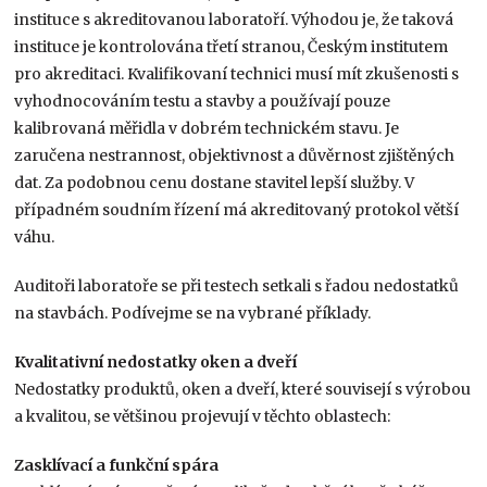
instituce s akreditovanou laboratoří. Výhodou je, že taková
instituce je kontrolována třetí stranou, Českým institutem
pro akreditaci. Kvalifikovaní technici musí mít zkušenosti s
vyhodnocováním testu a stavby a používají pouze
kalibrovaná měřidla v dobrém technickém stavu. Je
zaručena nestrannost, objektivnost a důvěrnost zjištěných
dat. Za podobnou cenu dostane stavitel lepší služby. V
případném soudním řízení má akreditovaný protokol větší
váhu.
Auditoři laboratoře se při testech setkali s řadou nedostatků
na stavbách. Podívejme se na vybrané příklady.
Kvalitativní nedostatky oken a dveří
Nedostatky produktů, oken a dveří, které souvisejí s výrobou
a kvalitou, se většinou projevují v těchto oblastech:
Zasklívací a funkční spára