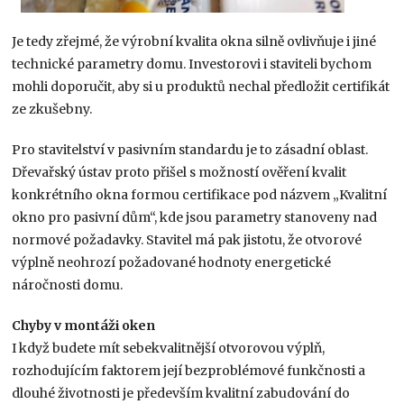
Je tedy zřejmé, že výrobní kvalita okna silně ovlivňuje i jiné
technické parametry domu. Investorovi i staviteli bychom
mohli doporučit, aby si u produktů nechal předložit certifikát
ze zkušebny.
Pro stavitelství v pasivním standardu je to zásadní oblast.
Dřevařský ústav proto přišel s možností ověření kvalit
konkrétního okna formou certifikace pod názvem „Kvalitní
okno pro pasivní dům“, kde jsou parametry stanoveny nad
normové požadavky. Stavitel má pak jistotu, že otvorové
výplně neohrozí požadované hodnoty energetické
náročnosti domu.
Chyby v montáži oken
I když budete mít sebekvalitnější otvorovou výplň,
rozhodujícím faktorem její bezproblémové funkčnosti a
dlouhé životnosti je především kvalitní zabudování do