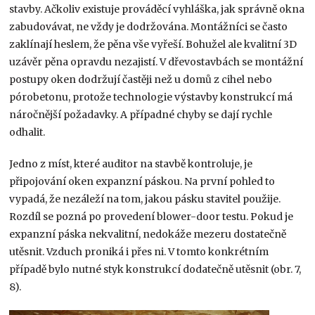
stavby. Ačkoliv existuje prováděcí vyhláška, jak správně okna
zabudovávat, ne vždy je dodržována. Montážníci se často
zaklínají heslem, že pěna vše vyřeší. Bohužel ale kvalitní 3D
uzávěr pěna opravdu nezajistí. V dřevostavbách se montážní
postupy oken dodržují častěji než u domů z cihel nebo
pórobetonu, protože technologie výstavby konstrukcí má
náročnější požadavky. A případné chyby se dají rychle
odhalit.
Jedno z míst, které auditor na stavbě kontroluje, je
připojování oken expanzní páskou. Na první pohled to
vypadá, že nezáleží na tom, jakou pásku stavitel použije.
Rozdíl se pozná po provedení blower-door testu. Pokud je
expanzní páska nekvalitní, nedokáže mezeru dostatečně
utěsnit. Vzduch proniká i přes ni. V tomto konkrétním
případě bylo nutné styk konstrukcí dodatečně utěsnit (obr. 7,
8).