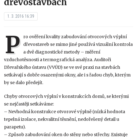
dřevostavbách
1. 3. 2016 16:39
P
ro ověření kvality zabudování otvorových výplní
dřevostaveb se mimo jiné používá vizuální kontrola
a dvě diagnostické metody – měření
vzduchotěsnosti a termografická analýza. Auditoři
Dřevařského ústavu (VVÚD) se ve své praxi na stavbách
setkávají s dobře osazenými okny, ale i s řadou chyb, kterým
by se dalo předejít.
Chyby otvorových výplní v konstrukcích domů, se kterými
se nejčastěji setkáváme:
– Nevhodná konstrukce otvorové výplně (nízká hodnota
tepelná izolace, nekvalitní těsnění, nedořešený detail u
parapetu).
– Způsob zabudování oken do stěny nebo střechy. Existuje