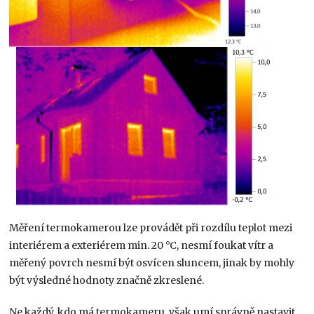
Měření termokamerou lze provádět při rozdílu teplot mezi
interiérem a exteriérem min. 20 °C, nesmí foukat vítr a
měřený povrch nesmí být osvícen sluncem, jinak by mohly
být výsledné hodnoty značně zkreslené.
Ne každý, kdo má termokameru, však umí správně nastavit