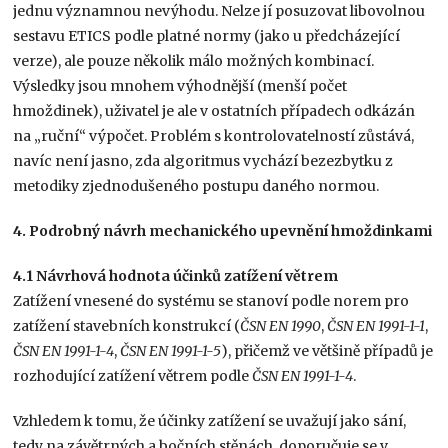
jednu významnou nevýhodu. Nelze jí posuzovat libovolnou
sestavu ETICS podle platné normy (jako u předcházející
verze), ale pouze několik málo možných kombinací.
Výsledky jsou mnohem výhodnější (menší počet
hmoždinek), uživatel je ale v ostatních případech odkázán
na „ruční“ výpočet. Problém s kontrolovatelností zůstává,
navíc není jasno, zda algoritmus vychází bezezbytku z
metodiky zjednodušeného postupu daného normou.
4. Podrobný návrh mechanického upevnění hmoždinkami
4.1 Návrhová hodnota účinků zatížení větrem
Zatížení vnesené do systému se stanoví podle norem pro
zatížení stavebních konstrukcí (
ČSN EN 1990
,
ČSN EN 1991-1-1
,
ČSN EN 1991-1-4
,
ČSN EN 1991-1-5
), přičemž ve většině případů je
rozhodující zatížení větrem podle
ČSN EN 1991-1-4
.
Vzhledem k tomu, že účinky zatížení se uvažují jako sání,
tedy na závětrných a bočních stěnách, doporučuje se v