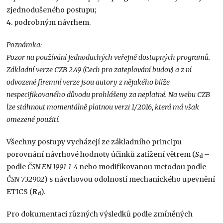
zjednodušeného postupu;
4. podrobným návrhem.
Poznámka:
Pozor na používání jednoduchých veřejně dostupných programů.
Základní verze CZB 2.49 (Cech pro zateplování budov) a z ní
odvozené firemní verze jsou autory z nějakého blíže
nespecifikovaného důvodu prohlášeny za neplatné. Na webu CZB
lze stáhnout momentálně platnou verzi 1/2016, která má však
omezené použití.
Všechny postupy vycházejí ze základního principu
porovnání návrhové hodnoty účinků zatížení větrem (
S
–
d
podle
ČSN EN 1991-1-4
nebo modifikovanou metodou podle
ČSN 732902
) s návrhovou odolností mechanického upevnění
ETICS (
R
).
d
Pro dokumentaci různých výsledků podle zmíněných