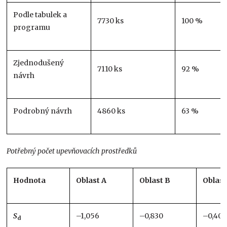
Podle tabulek a
7730 ks
100 %
programu
Zjednodušený
7110 ks
92 %
návrh
Podrobný návrh
4860 ks
63 %
Potřebný počet upevňovacích prostředků
Hodnota
Oblast A
Oblast B
Oblast
S
–1,056
–0,830
–0,401
d