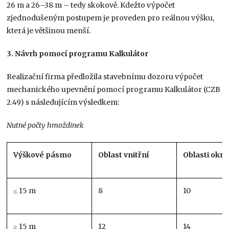
26 m a 26–38 m – tedy skokově. Kdežto výpočet
zjednodušeným postupem je proveden pro reálnou výšku,
která je většinou menší.
3. Návrh pomocí programu Kalkulátor
Realizační firma předložila stavebnímu dozoru výpočet
mechanického upevnění pomocí programu Kalkulátor (CZB
2.49) s následujícím výsledkem:
Nutné počty hmoždinek
Výškové pásmo
Oblast vnitřní
Oblasti okra
≤ 15 m
8
10
≥ 15 m
12
14