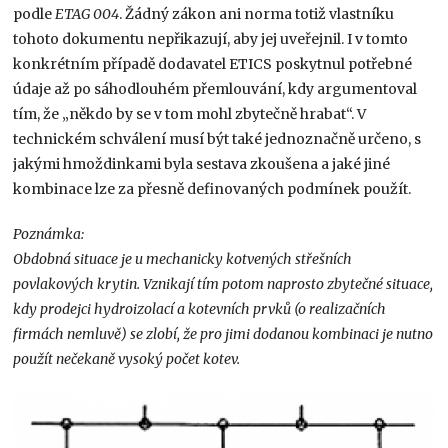
podle
ETAG 004
. Žádný zákon ani norma totiž vlastníku
tohoto dokumentu nepřikazují, aby jej uveřejnil. I v tomto
konkrétním případě dodavatel ETICS poskytnul potřebné
údaje až po sáhodlouhém přemlouvání, kdy argumentoval
tím, že „někdo by se v tom mohl zbytečně hrabat“. V
technickém schválení musí být také jednoznačně určeno, s
jakými hmoždinkami byla sestava zkoušena a jaké jiné
kombinace lze za přesně definovaných podmínek použít.
Poznámka:
Obdobná situace je u mechanicky kotvených střešních
povlakových krytin. Vznikají tím potom naprosto zbytečné situace,
kdy prodejci hydroizolací a kotevních prvků (o realizačních
firmách nemluvě) se zlobí, že pro jimi dodanou kombinaci je nutno
použít nečekaně vysoký počet kotev.