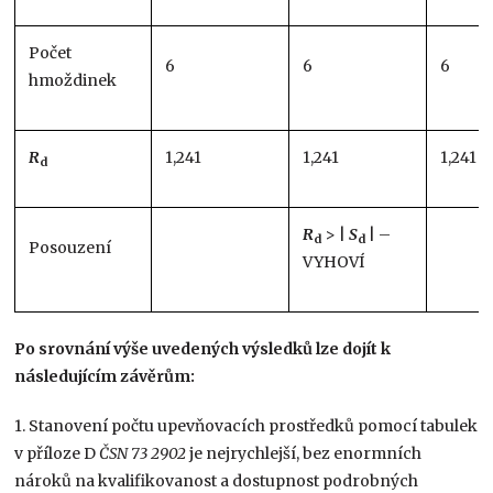
Počet
6
6
6
hmoždinek
R
1,241
1,241
1,241
d
R
> |
S
| –
d
d
Posouzení
VYHOVÍ
Po srovnání výše uvedených výsledků lze dojít k
následujícím závěrům:
1. Stanovení počtu upevňovacích prostředků pomocí tabulek
v příloze D
ČSN 73 2902
je nejrychlejší, bez enormních
nároků na kvalifikovanost a dostupnost podrobných