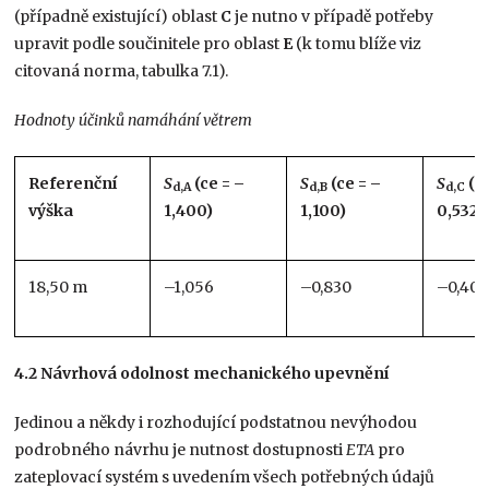
(případně existující) oblast
C
je nutno v případě potřeby
upravit podle součinitele pro oblast
E
(k tomu blíže viz
citovaná norma, tabulka 7.1).
Hodnoty účinků namáhání větrem
Referenční
S
(ce = –
S
(ce = –
S
(ce
d,A
d,B
d,C
výška
1,400)
1,100)
0,532)
18,50 m
–1,056
–0,830
–0,401
4.2 Návrhová odolnost mechanického upevnění
Jedinou a někdy i rozhodující podstatnou nevýhodou
podrobného návrhu je nutnost dostupnosti
ETA
pro
zateplovací systém s uvedením všech potřebných údajů