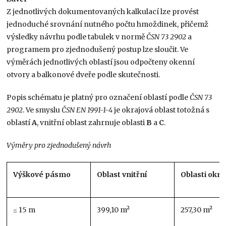
Z jednotlivých dokumentovaných kalkulací lze provést
jednoduché srovnání nutného počtu hmoždinek, přičemž
výsledky návrhu podle tabulek v normě
ČSN 73 2902
a
programem pro zjednodušený postup lze sloučit. Ve
výměrách jednotlivých oblastí jsou odpočteny okenní
otvory a balkonové dveře podle skutečnosti.
Popis schématu je platný pro označení oblastí podle
ČSN 73
2902
. Ve smyslu
ČSN EN 1991-1-4
je okrajová oblast totožná s
oblastí
A
, vnitřní oblast zahrnuje oblasti
B
a
C
.
Výměry pro zjednodušený návrh
Výškové pásmo
Oblast vnitřní
Oblasti okra
≤ 15 m
399,10 m²
257,30 m²