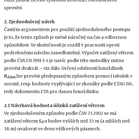
upevnění.
2. Zjednodušený návrh
Častým argumentem pro použití zjednodušeného postupu
je to, že tento způsob je méně náročný na čas a odbornou
způsobilost. Ve skutečnosti je rozdíl v pracnosti oproti
podrobnému návrhu zanedbatelný. Výpočet zatížení větrem
podle
ČSN EN 1991-1-4
je navíc podle této metodiky nutno
provést dvakrát – viz dále. Určení odolnosti hmoždinek
R
lze provést předepsaným způsobem pomocí tabulek v
d,hm
normě, resp. hodnoty vyplývající ze zkoušky podle
ETAG 014
,
tedy dokumentu
ETA
pro danou hmoždinku.
2.1 Návrhová hodnota účinků zatížení větrem
Ve zjednodušeném způsobu podle
ČSN 73 2902
se má
zatížení větrem
S
u budov vyšších než 15 m (a nižších než
d
38 m) uvažovat ve dvou výškových pásmech.