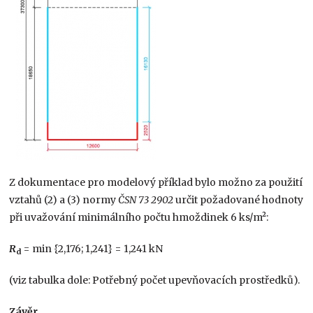
Z dokumentace pro modelový příklad bylo možno za použití
vztahů (2) a (3) normy
ČSN 73 2902
určit požadované hodnoty
při uvažování minimálního počtu hmoždinek 6 ks/m²:
R
= min {2,176; 1,241} = 1,241 kN
d
(viz tabulka dole: Potřebný počet upevňovacích prostředků).
Závěr