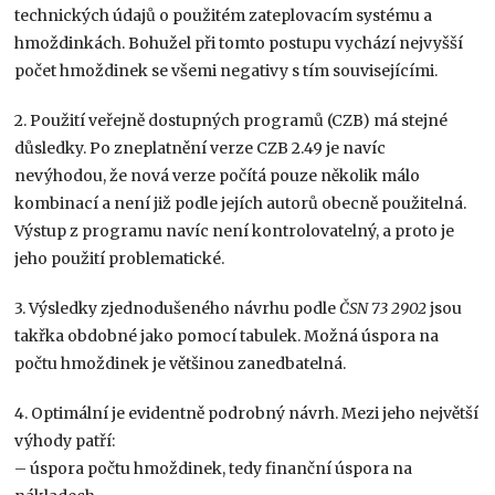
technických údajů o použitém zateplovacím systému a
hmoždinkách. Bohužel při tomto postupu vychází nejvyšší
počet hmoždinek se všemi negativy s tím souvisejícími.
2. Použití veřejně dostupných programů (CZB) má stejné
důsledky. Po zneplatnění verze CZB 2.49 je navíc
nevýhodou, že nová verze počítá pouze několik málo
kombinací a není již podle jejích autorů obecně použitelná.
Výstup z programu navíc není kontrolovatelný, a proto je
jeho použití problematické.
3. Výsledky zjednodušeného návrhu podle
ČSN 73 2902
jsou
takřka obdobné jako pomocí tabulek. Možná úspora na
počtu hmoždinek je většinou zanedbatelná.
4. Optimální je evidentně podrobný návrh. Mezi jeho největší
výhody patří:
– úspora počtu hmoždinek, tedy finanční úspora na