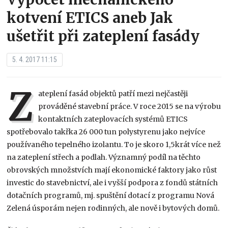
kotvení ETICS aneb Jak
ušetřit při zateplení fasády
5. 4. 2017 11:15
Z
ateplení fasád objektů patří mezi nejčastěji
prováděné stavební práce. V roce 2015 se na výrobu
kontaktních zateplovacích systémů ETICS
spotřebovalo takřka 26 000 tun polystyrenu jako nejvíce
používaného tepelného izolantu. To je skoro 1,5krát více než
na zateplení střech a podlah. Významný podíl na těchto
obrovských množstvích mají ekonomické faktory jako růst
investic do stavebnictví, ale i vyšší podpora z fondů státních
dotačních programů, mj. spuštění dotací z programu Nová
Zelená úsporám nejen rodinných, ale nově i bytových domů.