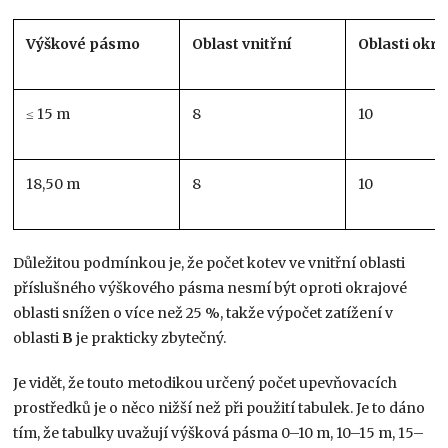
Výškové pásmo
Oblast vnitřní
Oblasti okra
≤ 15 m
8
10
18,50 m
8
10
Důležitou podmínkou je, že počet kotev ve vnitřní oblasti
příslušného výškového pásma nesmí být oproti okrajové
oblasti snížen o více než 25 %, takže výpočet zatížení v
oblasti
B
je prakticky zbytečný.
Je vidět, že touto metodikou určený počet upevňovacích
prostředků je o něco nižší než při použití tabulek. Je to dáno
tím, že tabulky uvažují výšková pásma 0–10 m, 10–15 m, 15–