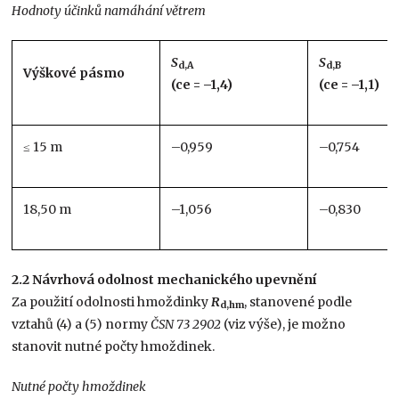
Hodnoty účinků namáhání větrem
S
S
d,A
d,B
Výškové pásmo
(ce = –1,4)
(ce = –1,1)
≤ 15 m
–0,959
–0,754
18,50 m
–1,056
–0,830
2.2 Návrhová odolnost mechanického upevnění
Za použití odolnosti hmoždinky
R
, stanovené podle
d,hm
vztahů (4) a (5) normy
ČSN 73 2902
(viz výše), je možno
stanovit nutné počty hmoždinek.
Nutné počty hmoždinek