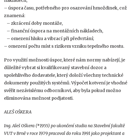
nákladech,
– úspora času, potřebného pro osazování hmoždinek, což
znamená:
– zkrácení doby montáže,
– finanční úspora na montážních nákladech,
– omezení hluku a vibrací při předvrtání;
– omezení počtu míst s rizikem vzniku tepelného mostu.
Pro využití možnosti úspor, které nám normy nabízejí, je
důležité vybrat si kvalifikovaný stavební dozor a
spolehlivého dodavatele, který doloží všechny technické
dokumenty použitých systémů. Výpočet kotvení je vhodné
svěřit nezávislému odborníkovi, aby byla pokud možno
eliminována možnost podjatosti.
ALEŠ OŠKERA
Ing. Aleš Oškera (*1955) po ukončení studia na Stavební fakultě
VUT v Brně v roce 1979 pracoval do roku 1991 jako projektant a