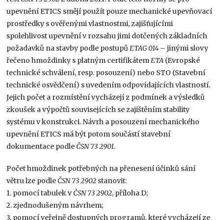
upevnění ETICS smějí použít pouze mechanické upevňovací
prostředky s ověřenými vlastnostmi, zajišťujícími
spolehlivost upevnění v rozsahu jimi dotčených základních
požadavků na stavby podle postupů
ETAG 014
– jinými slovy
řečeno hmoždinky s platným certifikátem
ETA
(Evropské
technické schválení, resp. posouzení) nebo STO (Stavební
technické osvědčení) s uvedením odpovídajících vlastností.
Jejich počet a rozmístění vycházejí z podmínek a výsledků
zkoušek a výpočtů souvisejících se zajištěním stability
systému v konstrukci. Návrh a posouzení mechanického
upevnění ETICS má být potom součástí stavební
dokumentace podle
ČSN 73 2901
.
Počet hmoždinek potřebných na přenesení účinků sání
větru lze podle
ČSN 73 2902
stanovit:
1. pomocí tabulek v
ČSN 73 2902
, příloha D;
2. zjednodušeným návrhem;
3. pomocí veřejně dostupných programů, které vycházejí ze