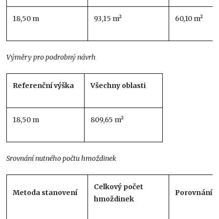
18,50 m
93,15 m²
60,10 m²
Výměry pro podrobný návrh
Referenční výška
Všechny oblasti
18,50 m
809,65 m²
Srovnání nutného počtu hmoždinek
Celkový počet
Metoda stanovení
Porovnání
hmoždinek