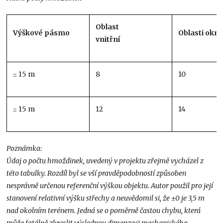
Oblast
Výškové pásmo
Oblasti okra
vnitřní
≤ 15 m
8
10
≥ 15 m
12
14
Poznámka:
Údaj o počtu hmoždinek, uvedený v projektu zřejmě vycházel z
této tabulky. Rozdíl byl se vší pravděpodobností způsoben
nesprávně určenou referenční výškou objektu. Autor použil pro její
stanovení relativní výšku střechy a neuvědomil si, že ±0 je 3,5 m
nad okolním terénem. Jedná se o poměrně častou chybu, která
může fatálně zkreslit výslednou dimenzaci mechanického