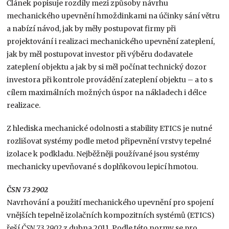
Článek popisuje rozdíly mezi způsoby návrhu
mechanického upevnění hmoždinkami na účinky sání větru
a nabízí návod, jak by měly postupovat firmy při
projektování i realizaci mechanického upevnění zateplení,
jak by měl postupovat investor při výběru dodavatele
zateplení objektu a jak by si měl počínat technický dozor
investora při kontrole provádění zateplení objektu – a to s
cílem maximálních možných úspor na nákladech i délce
realizace.
Z hlediska mechanické odolnosti a stability ETICS je nutné
rozlišovat systémy podle metod připevnění vrstvy tepelné
izolace k podkladu. Nejběžněji používané jsou systémy
mechanicky upevňované s doplňkovou lepicí hmotou.
ČSN 73 2902
Navrhování a použití mechanického upevnění pro spojení
vnějších tepelně izolačních kompozitních systémů (ETICS)
řeší
ČSN 73 2902
z dubna 2011. Podle této normy se pro