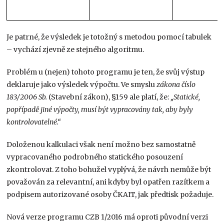
Je patrné, že výsledek je totožný s metodou pomocí tabulek
– vychází zjevně ze stejného algoritmu.
Problém u (nejen) tohoto programu je ten, že svůj výstup
deklaruje jako výsledek výpočtu. Ve smyslu
zákona číslo
183/2006 Sb.
(Stavební zákon), §159 ale platí, že:
„Statické,
popřípadě jiné výpočty, musí být vypracovány tak, aby byly
kontrolovatelné.“
Doloženou kalkulaci však není možno bez samostatně
vypracovaného podrobného statického posouzení
zkontrolovat. Z toho bohužel vyplývá, že návrh nemůže být
považován za relevantní, ani kdyby byl opatřen razítkem a
podpisem autorizované osoby ČKAIT, jak předtisk požaduje.
Nová verze programu CZB 1/2016 má oproti původní verzi