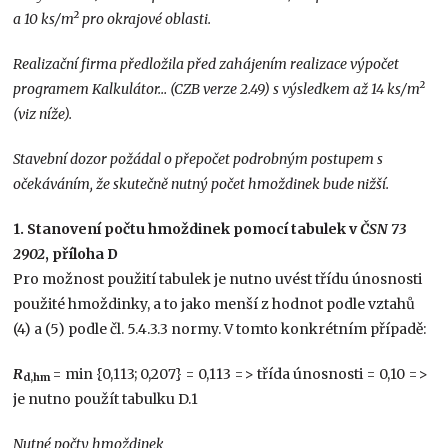
a 10 ks/m² pro okrajové oblasti.
Realizační firma předložila před zahájením realizace výpočet
programem Kalkulátor… (CZB verze 2.49) s výsledkem až 14 ks/m²
(viz níže).
Stavební dozor požádal o přepočet podrobným postupem s
očekáváním, že skutečně nutný počet hmoždinek bude nižší.
1. Stanovení počtu hmoždinek pomocí tabulek v
ČSN 73
2902
, příloha D
Pro možnost použití tabulek je nutno uvést třídu únosnosti
použité hmoždinky, a to jako menší z hodnot podle vztahů
(4) a (5) podle čl. 5.4.3.3 normy. V tomto konkrétním případě:
R
= min {0,113; 0,207} = 0,113 => třída únosnosti = 0,10 =>
d,hm
je nutno použít tabulku D.1
Nutné počty hmoždinek