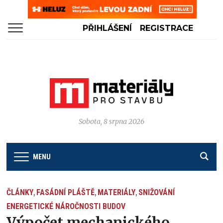
PŘIHLÁŠENÍ
REGISTRACE
Sobota, 8 srpna 2026
MENU
ČLÁNKY
FASÁDNÍ PLÁŠTĚ
MATERIÁLY
SNIŽOVÁNÍ
,
,
,
ENERGETICKÉ NÁROČNOSTI BUDOV
Výpočet mechanického