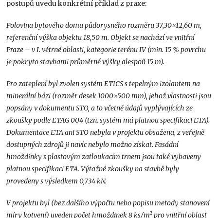
postupů uvedu konkrétní příklad z praxe:
Polovina bytového domu půdorysného rozměru 37,30×12,60 m,
referenční výška objektu 18,50 m. Objekt se nachází ve vnitřní
Praze – v I. větrné oblasti, kategorie terénu IV (min. 15 % povrchu
je pokryto stavbami průměrné výšky alespoň 15 m).
Pro zateplení byl zvolen systém ETICS s tepelným izolantem na
minerální bázi (rozměr desek 1000×500 mm), jehož vlastnosti jsou
popsány v dokumentu STO, a to včetně údajů vyplývajících ze
zkoušky podle ETAG 004 (tzn. systém má platnou specifikaci ETA).
Dokumentace ETA ani STO nebyla v projektu obsažena, z veřejně
dostupných zdrojů ji navíc nebylo možno získat. Fasádní
hmoždinky s plastovým zatloukacím trnem jsou také vybaveny
platnou specifikaci ETA. Výtažné zkoušky na stavbě byly
provedeny s výsledkem 0,734 kN.
V projektu byl (bez dalšího výpočtu nebo popisu metody stanovení
míry kotvení) uveden počet hmoždinek 8 ks/m² pro vnitřní oblast