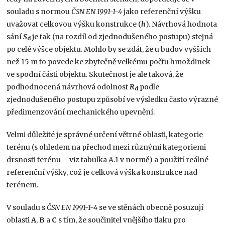
souladu s normou
ČSN EN 1991-1-4
jako referenční výšku
uvažovat celkovou výšku konstrukce (
h
). Návrhová hodnota
sání
S
je tak (na rozdíl od zjednodušeného postupu) stejná
d
po celé výšce objektu. Mohlo by se zdát, že u budov vyšších
než 15 m to povede ke zbytečně velkému počtu hmoždinek
ve spodní části objektu. Skutečnost je ale taková, že
podhodnocená návrhová odolnost
R
podle
d
zjednodušeného postupu způsobí ve výsledku často výrazné
předimenzování mechanického upevnění.
Velmi důležité je správné určení větrné oblasti, kategorie
terénu (s ohledem na přechod mezi různými kategoriemi
drsnosti terénu – viz tabulka A.1 v normě) a použití reálné
referenční výšky, což je celková výška konstrukce nad
terénem.
V souladu s
ČSN EN 1991-1-4
se ve stěnách obecně posuzují
oblasti
A
,
B
a
C
s tím, že součinitel vnějšího tlaku pro