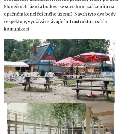
Slunečních lázní a budova se sociálním zařízením na
opačném konci řešeného území). Návrh tyto dva body
respektuje, využívá i stávající infrastrukturu sítí a
komunikací.