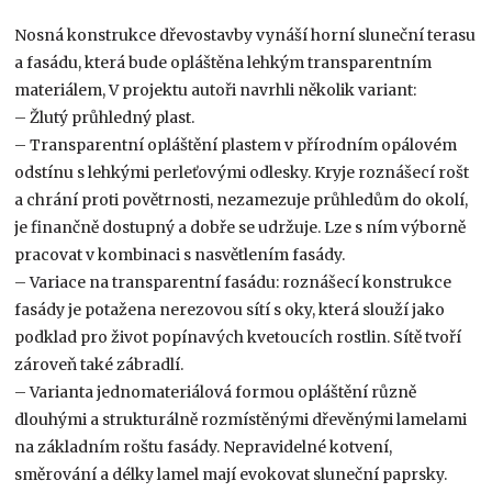
Nosná konstrukce dřevostavby vynáší horní sluneční terasu
a fasádu, která bude opláštěna lehkým transparentním
materiálem, V projektu autoři navrhli několik variant:
– Žlutý průhledný plast.
– Transparentní opláštění plastem v přírodním opálovém
odstínu s lehkými perleťovými odlesky. Kryje roznášecí rošt
a chrání proti povětrnosti, nezamezuje průhledům do okolí,
je finančně dostupný a dobře se udržuje. Lze s ním výborně
pracovat v kombinaci s nasvětlením fasády.
– Variace na transparentní fasádu: roznášecí konstrukce
fasády je potažena nerezovou sítí s oky, která slouží jako
podklad pro život popínavých kvetoucích rostlin. Sítě tvoří
zároveň také zábradlí.
– Varianta jednomateriálová formou opláštění různě
dlouhými a strukturálně rozmístěnými dřevěnými lamelami
na základním roštu fasády. Nepravidelné kotvení,
směrování a délky lamel mají evokovat sluneční paprsky.