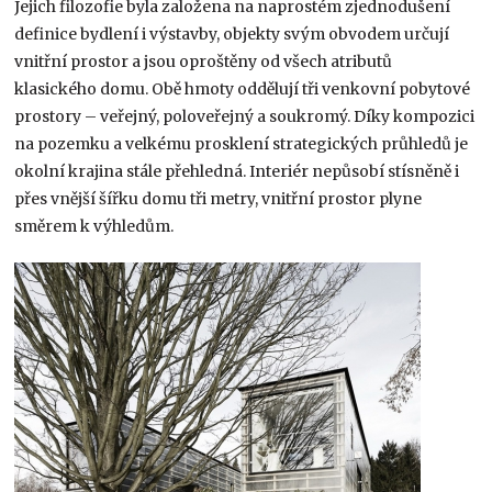
Jejich filozofie byla založena na naprostém zjednodušení
definice bydlení i výstavby, objekty svým obvodem určují
vnitřní prostor a jsou oproštěny od všech atributů
klasického domu. Obě hmoty oddělují tři venkovní pobytové
prostory – veřejný, poloveřejný a soukromý. Díky kompozici
na pozemku a velkému prosklení strategických průhledů je
okolní krajina stále přehledná. Interiér nepůsobí stísněně i
přes vnější šířku domu tři metry, vnitřní prostor plyne
směrem k výhledům.