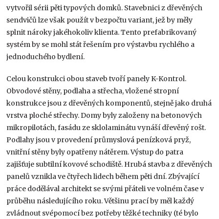
vytvořil sérii pěti typových domků. Stavebnici z dřevěných
sendvičů lze však použít v bezpočtu variant, jež by měly
splnit nároky jakéhokoliv klienta. Tento prefabrikovaný
systém by se mohl stát řešením pro výstavbu rychlého a
jednoduchého bydlení.
Celou konstrukci obou staveb tvoří panely K-Kontrol.
Obvodové stěny, podlaha a střecha, vložené stropní
konstrukce jsou z dřevěných komponentů, stejně jako druhá
vrstva ploché střechy. Domy byly založeny na betonových
mikropilotách, fasádu ze sklolaminátu vynáší dřevěný rošt.
Podlahy jsou v provedení průmyslová penízková pryž,
vnitřní stěny byly opatřeny nátěrem. Výstup do patra
zajišťuje subtilní kovové schodiště. Hrubá stavba z dřevěných
panelů vznikla ve čtyřech lidech během pěti dní. Zbývající
práce dodělával architekt se svými přáteli ve volném čase v
průběhu následujícího roku. Většinu prací by měl každý
zvládnout svépomocí bez potřeby těžké techniky (té bylo