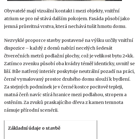
Obyvatelé mají vizuální kontakt i mezi objekty, vnitřní
atrium se pro ně stává dalším pokojem. Fasáda působí jako
jemná průsvitná vrstva, která nechává tušit hmotu domu.
Nezvyklé proporce stavby postavené na výšku určily vnitřní
dispozice – každý z domů nabízí necelých šedesát
čtverečních metrů podlažní plochy, což je velikost bytu 2+kk.
Zatímco zvenku působí oba kvádry téměř identicky, uvnitř se
liší. Bíle natřený interiér poskytuje neutrální pozadí na práci,
černě vymalovaný prostor druhého domu slouží k bydlení.
Za stejných podmínek je v černé kostce pocitově tepleji,
matná čerň navíc stírá hranice mezi podlahou, stropem a
ostěním. Za zvuků praskajícího dřeva z kamen temnota
rámuje přírodní scenérii.
Základní údaje o stavbě