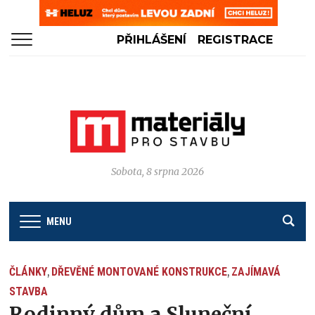
PŘIHLÁŠENÍ
REGISTRACE
Sobota, 8 srpna 2026
MENU
ČLÁNKY
DŘEVĚNÉ MONTOVANÉ KONSTRUKCE
ZAJÍMAVÁ
,
,
STAVBA
Rodinný dům a Sluneční