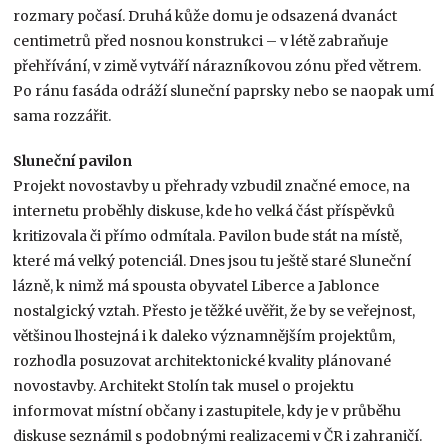
rozmary počasí. Druhá kůže domu je odsazená dvanáct
centimetrů před nosnou konstrukci – v létě zabraňuje
přehřívání, v zimě vytváří nárazníkovou zónu před větrem.
Po ránu fasáda odráží sluneční paprsky nebo se naopak umí
sama rozzářit.
Sluneční pavilon
Projekt novostavby u přehrady vzbudil značné emoce, na
internetu proběhly diskuse, kde ho velká část příspěvků
kritizovala či přímo odmítala. Pavilon bude stát na místě,
které má velký potenciál. Dnes jsou tu ještě staré Sluneční
lázně, k nimž má spousta obyvatel Liberce a Jablonce
nostalgický vztah. Přesto je těžké uvěřit, že by se veřejnost,
většinou lhostejná i k daleko významnějším projektům,
rozhodla posuzovat architektonické kvality plánované
novostavby. Architekt Stolín tak musel o projektu
informovat místní občany i zastupitele, kdy je v průběhu
diskuse seznámil s podobnými realizacemi v ČR i zahraničí.