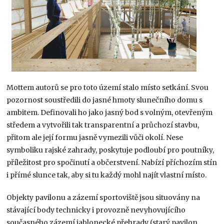
Mottem autorů se pro toto území stalo místo setkání. Svou
pozornost soustředili do jasné hmoty slunečního domu s
ambitem. Definovali ho jako jasný bod s volným, otevřeným
středem a vytvořili tak transparentní a průchozí stavbu,
přitom ale její formu jasně vymezili vůči okolí. Nese
symboliku rajské zahrady, poskytuje podloubí pro poutníky,
příležitost pro spočinutí a občerstvení. Nabízí příchozím stín
i přímé slunce tak, aby si tu každý mohl najít vlastní místo.
Objekty pavilonu a zázemí sportoviště jsou situovány na
stávající body technicky i provozně nevyhovujícího
současného zázemí jablonecké přehrady (starý pavilon