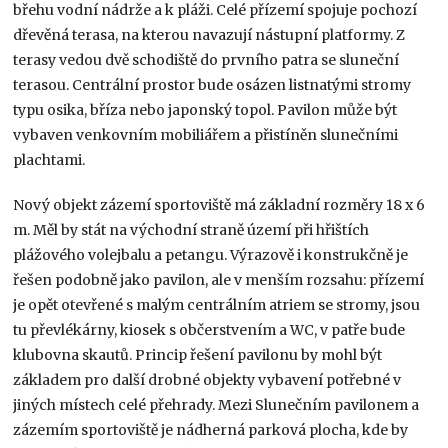
břehu vodní nádrže a k pláži. Celé přízemí spojuje pochozí
dřevěná terasa, na kterou navazují nástupní platformy. Z
terasy vedou dvě schodiště do prvního patra se sluneční
terasou. Centrální prostor bude osázen listnatými stromy
typu osika, bříza nebo japonský topol. Pavilon může být
vybaven venkovním mobiliářem a přistíněn slunečními
plachtami.
Nový objekt zázemí sportoviště má základní rozměry 18 x 6
m. Měl by stát na východní straně území při hřištích
plážového volejbalu a petangu. Výrazově i konstrukčně je
řešen podobně jako pavilon, ale v menším rozsahu: přízemí
je opět otevřené s malým centrálním atriem se stromy, jsou
tu převlékárny, kiosek s občerstvením a WC, v patře bude
klubovna skautů. Princip řešení pavilonu by mohl být
základem pro další drobné objekty vybavení potřebné v
jiných místech celé přehrady. Mezi Slunečním pavilonem a
zázemím sportoviště je nádherná parková plocha, kde by