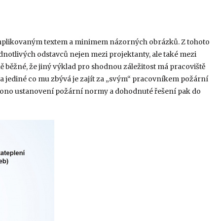
mplikovaným textem a minimem názorných obrázků. Z tohoto
notlivých odstavců nejen mezi projektanty, ale také mezi
ě běžné, že jiný výklad pro shodnou záležitost má pracoviště
i a jediné co mu zbývá je zajít za „svým“ pracovníkem požární
či ono ustanovení požární normy a dohodnuté řešení pak do