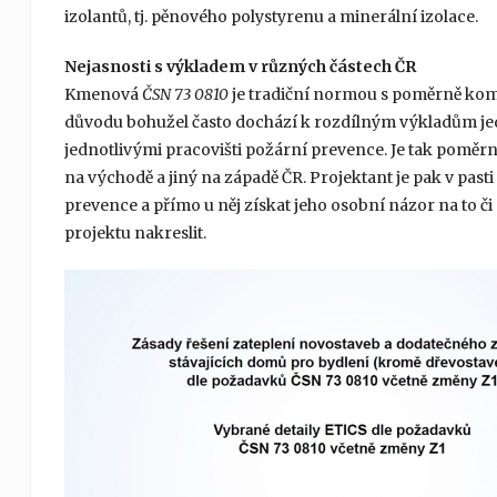
izolantů, tj. pěnového polystyrenu a minerální izolace.
Nejasnosti s výkladem v různých částech ČR
Kmenová
ČSN 73 0810
je tradiční normou s poměrně ko
důvodu bohužel často dochází k rozdílným výkladům jed
jednotlivými pracovišti požární prevence. Je tak poměrn
na východě a jiný na západě ČR. Projektant je pak v past
prevence a přímo u něj získat jeho osobní názor na to 
projektu nakreslit.