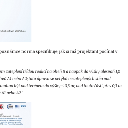
 poznámce norma specifikuje, jak si má projektant počínat v
m zateplení třídou reakcí na oheň B a naopak do výšky alespoň 1,0
oheň A1 nebo A2; tato úprava se netýká nezateplených stěn pod
 mohou být nad terénem do výšky ≤ 0,3 m; nad touto částí přes 0,3 m
ň A1 nebo A2.“