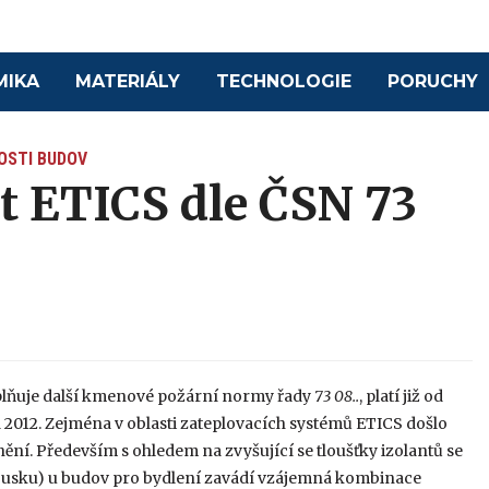
MIKA
MATERIÁLY
TECHNOLOGIE
PORUCHY
OSTI BUDOV
t ETICS dle ČSN 73
oplňuje další kmenové požární normy řady
73 08..
, platí již od
a 2012. Zejména v oblasti zateplovacích systémů ETICS došlo
ění. Především s ohledem na zvyšující se tloušťky izolantů se
ousku) u budov pro bydlení zavádí vzájemná kombinace