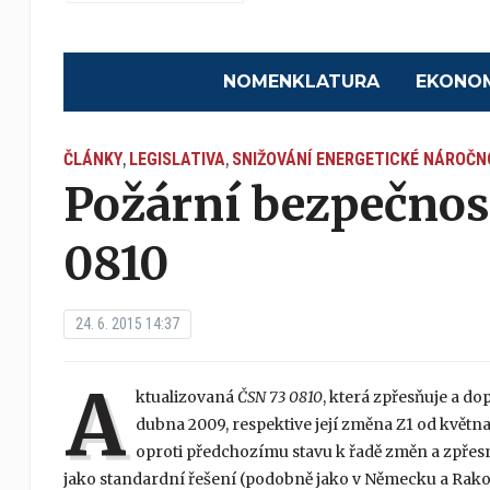
NOMENKLATURA
EKONO
ČLÁNKY
LEGISLATIVA
SNIŽOVÁNÍ ENERGETICKÉ NÁROČN
,
,
Požární bezpečnos
0810
24. 6. 2015 14:37
A
ktualizovaná
ČSN 73 0810
, která zpřesňuje a d
dubna 2009, respektive její změna Z1 od květn
oproti předchozímu stavu k řadě změn a zpřesn
jako standardní řešení (podobně jako v Německu a Rak