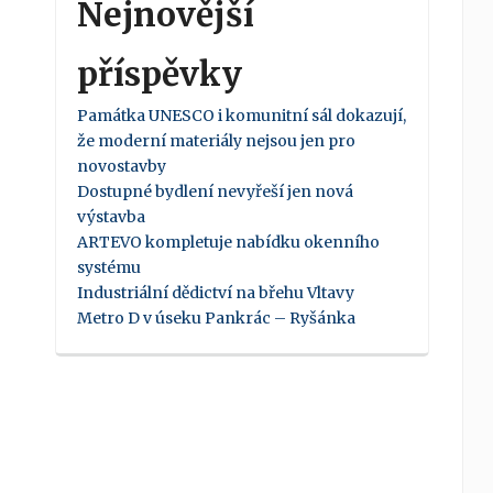
Nejnovější
příspěvky
Památka UNESCO i komunitní sál dokazují,
že moderní materiály nejsou jen pro
novostavby
Dostupné bydlení nevyřeší jen nová
výstavba
ARTEVO kompletuje nabídku okenního
systému
Industriální dědictví na břehu Vltavy
Metro D v úseku Pankrác – Ryšánka