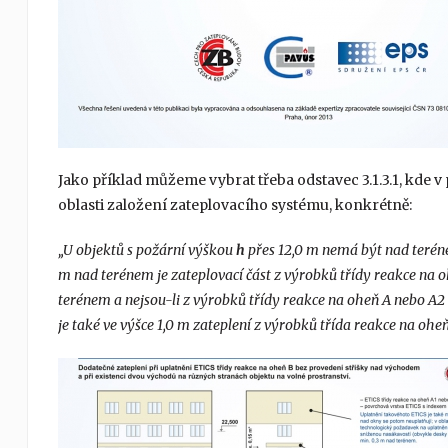
Jako příklad můžeme vybrat třeba odstavec 3.1.3.1, kde v
oblasti založení zateplovacího systému, konkrétně:
„U objektů s požární výškou
h
přes 12,0 m nemá být nad teréne
m nad terénem je zateplovací část z výrobků třídy reakce na 
terénem a nejsou-li z výrobků třídy reakce na oheň A nebo A2
je také ve výšce 1,0 m zateplení z výrobků třída reakce na ohe