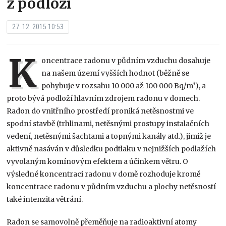
z podloží
27. 12. 2015 10:53
K
oncentrace radonu v půdním vzduchu dosahuje
na našem území vyšších hodnot (běžně se
pohybuje v rozsahu 10 000 až 100 000 Bq/m³), a
proto bývá podloží hlavním zdrojem radonu v domech.
Radon do vnitřního prostředí proniká netěsnostmi ve
spodní stavbě (trhlinami, netěsnými prostupy instalačních
vedení, netěsnými šachtami a topnými kanály atd.), jimiž je
aktivně nasáván v důsledku podtlaku v nejnižších podlažích
vyvolaným komínovým efektem a účinkem větru. O
výsledné koncentraci radonu v domě rozhoduje kromě
koncentrace radonu v půdním vzduchu a plochy netěsností
také intenzita větrání.
Radon se samovolně přeměňuje na radioaktivní atomy