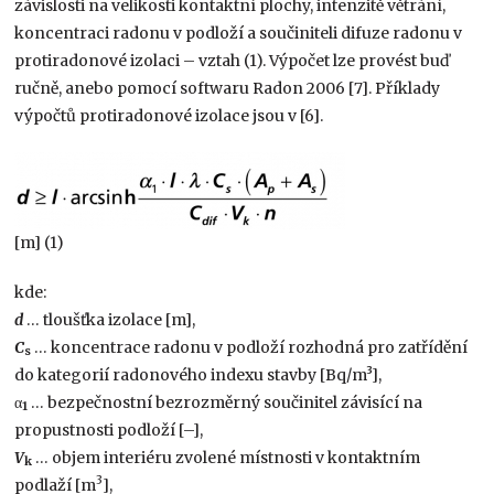
závislosti na velikosti kontaktní plochy, intenzitě větrání,
koncentraci radonu v podloží a součiniteli difuze radonu v
protiradonové izolaci – vztah (1). Výpočet lze provést buď
ručně, anebo pomocí softwaru Radon 2006 [7]. Příklady
výpočtů protiradonové izolace jsou v [6].
[m] (1)
kde:
d
… tloušťka izolace [m],
C
… koncentrace radonu v podloží rozhodná pro zatřídění
s
do kategorií radonového indexu stavby [Bq/m³],
α
… bezpečnostní bezrozměrný součinitel závisící na
1
propustnosti podloží [–],
V
… objem interiéru zvolené místnosti v kontaktním
k
3
podlaží [m
],