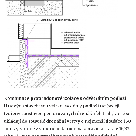
Kombinace protiradonové izolace s odvětráním podloží
U nových staveb jsou větrací systémy podloží nejčastěji
tvořeny soustavou perforovaných drenážních trub, které se
ukládají do souvislé drenážní vrstvy o nejmenší tloušťce 150
mm vytvořené z vhodného kameniva zpravidla frakce 16/32