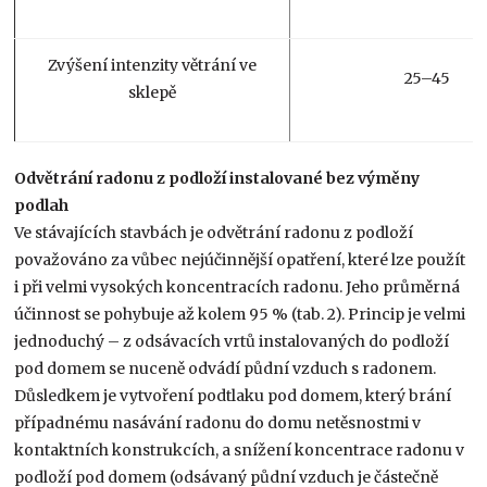
Zvýšení intenzity větrání ve
25–45
sklepě
Odvětrání radonu z podloží instalované bez výměny
podlah
Ve stávajících stavbách je odvětrání radonu z podloží
považováno za vůbec nejúčinnější opatření, které lze použít
i při velmi vysokých koncentracích radonu. Jeho průměrná
účinnost se pohybuje až kolem 95 % (tab. 2). Princip je velmi
jednoduchý – z odsávacích vrtů instalovaných do podloží
pod domem se nuceně odvádí půdní vzduch s radonem.
Důsledkem je vytvoření podtlaku pod domem, který brání
případnému nasávání radonu do domu netěsnostmi v
kontaktních konstrukcích, a snížení koncentrace radonu v
podloží pod domem (odsávaný půdní vzduch je částečně