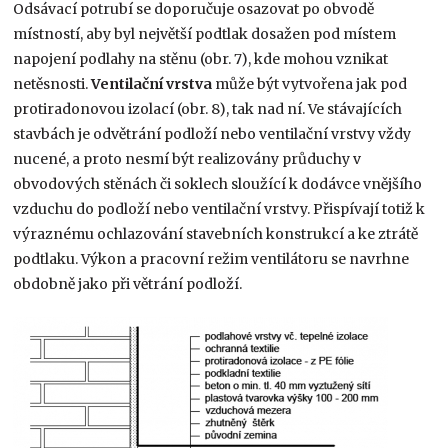
Odsávací potrubí se doporučuje osazovat po obvodě
místností, aby byl největší podtlak dosažen pod místem
napojení podlahy na stěnu (obr. 7), kde mohou vznikat
netěsnosti.
Ventilační vrstva
může být vytvořena jak pod
protiradonovou izolací (obr. 8), tak nad ní. Ve stávajících
stavbách je odvětrání podloží nebo ventilační vrstvy vždy
nucené, a proto nesmí být realizovány průduchy v
obvodových stěnách či soklech sloužící k dodávce vnějšího
vzduchu do podloží nebo ventilační vrstvy. Přispívají totiž k
výraznému ochlazování stavebních konstrukcí a ke ztrátě
podtlaku. Výkon a pracovní režim ventilátoru se navrhne
obdobně jako při větrání podloží.