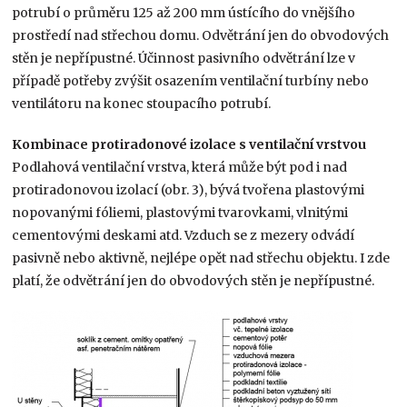
potrubí o průměru 125 až 200 mm ústícího do vnějšího
prostředí nad střechou domu. Odvětrání jen do obvodových
stěn je nepřípustné. Účinnost pasivního odvětrání lze v
případě potřeby zvýšit osazením ventilační turbíny nebo
ventilátoru na konec stoupacího potrubí.
Kombinace protiradonové izolace s ventilační vrstvou
Podlahová ventilační vrstva, která může být pod i nad
protiradonovou izolací (obr. 3), bývá tvořena plastovými
nopovanými fóliemi, plastovými tvarovkami, vlnitými
cementovými deskami atd. Vzduch se z mezery odvádí
pasivně nebo aktivně, nejlépe opět nad střechu objektu. I zde
platí, že odvětrání jen do obvodových stěn je nepřípustné.