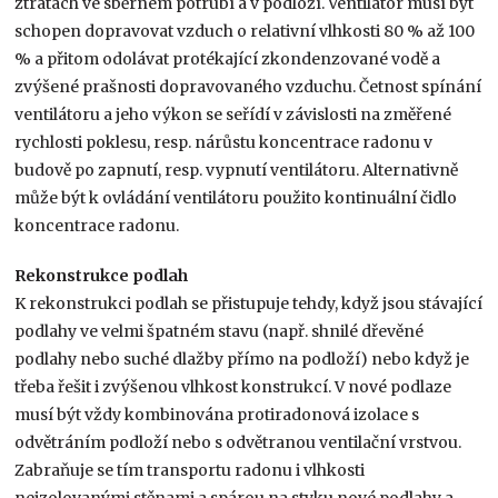
ztrátách ve sběrném potrubí a v podloží. Ventilátor musí být
schopen dopravovat vzduch o relativní vlhkosti 80 % až 100
% a přitom odolávat protékající zkondenzované vodě a
zvýšené prašnosti dopravovaného vzduchu. Četnost spínání
ventilátoru a jeho výkon se seřídí v závislosti na změřené
rychlosti poklesu, resp. nárůstu koncentrace radonu v
budově po zapnutí, resp. vypnutí ventilátoru. Alternativně
může být k ovládání ventilátoru použito kontinuální čidlo
koncentrace radonu.
Rekonstrukce podlah
K rekonstrukci podlah se přistupuje tehdy, když jsou stávající
podlahy ve velmi špatném stavu (např. shnilé dřevěné
podlahy nebo suché dlažby přímo na podloží) nebo když je
třeba řešit i zvýšenou vlhkost konstrukcí. V nové podlaze
musí být vždy kombinována protiradonová izolace s
odvětráním podloží nebo s odvětranou ventilační vrstvou.
Zabraňuje se tím transportu radonu i vlhkosti
neizolovanými stěnami a spárou na styku nové podlahy a