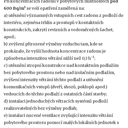
Při koncentracích radonu v pobytových místnostech
pod
600 Bq/m³
se volí opatření zaměřená na:
a) utěsnění významných vstupních cest radonu z podloží do
interiéru, zejména trhlin a prostupů v kontaktních
konstrukcích, zakrytí revizních a vodoměrných šachet,
apod.;
b) zvýšení přirozené výměny vzduchu tam, kde se
prokázalo, že vyšší hodnota koncentrace radonu je
–1
způsobena intenzitou větrání nižší než 0,3 h
;
c) utěsnění stropní konstrukce nad kontaktním podlažím
bez pobytového prostoru nebo nad izolačním podlažím,
zvýšení intenzity větrání těchto podlaží a utěsnění
komunikačních vstupů (dveří, shozů, poklopů apod.)
vedoucích do těchto podlaží z ostatních částí stavby;
d) instalaci jednoduchých větracích systémů podloží
realizovatelných bez výměny podlah;
e) instalaci nucené ventilace zvyšující intenzitu větrání
pobytového prostoru pomocí malých lokálních jednotek s