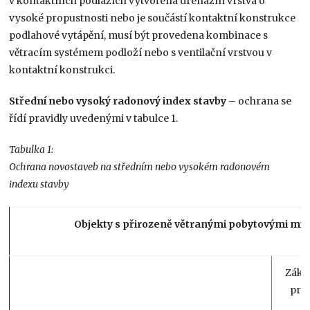
v kontaktních podlažích vytvořena drenážní vrstva o
vysoké propustnosti nebo je součástí kontaktní konstrukce
podlahové vytápění, musí být provedena kombinace s
větracím systémem podloží nebo s ventilační vrstvou v
kontaktní konstrukci.
Střední nebo vysoký radonový index stavby
– ochrana se
řídí pravidly uvedenými v tabulce 1.
Tabulka 1:
Ochrana novostaveb na středním nebo vysokém radonovém
indexu stavby
Objekty s přirozeně větranými pobytovými mís
Zákla
prot