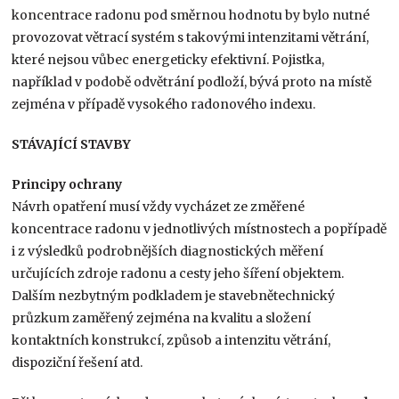
koncentrace radonu pod směrnou hodnotu by bylo nutné
provozovat větrací systém s takovými intenzitami větrání,
které nejsou vůbec energeticky efektivní. Pojistka,
například v podobě odvětrání podloží, bývá proto na místě
zejména v případě vysokého radonového indexu.
STÁVAJÍCÍ STAVBY
Principy ochrany
Návrh opatření musí vždy vycházet ze změřené
koncentrace radonu v jednotlivých místnostech a popřípadě
i z výsledků podrobnějších diagnostických měření
určujících zdroje radonu a cesty jeho šíření objektem.
Dalším nezbytným podkladem je stavebnětechnický
průzkum zaměřený zejména na kvalitu a složení
kontaktních konstrukcí, způsob a intenzitu větrání,
dispoziční řešení atd.