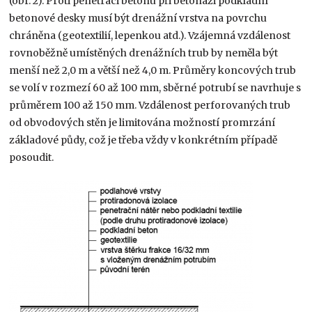
(obr. 2). Proti penetraci betonu při betonáži podkladní
betonové desky musí být drenážní vrstva na povrchu
chráněna (geotextilií, lepenkou atd.). Vzájemná vzdálenost
rovnoběžně umístěných drenážních trub by neměla být
menší než 2,0 m a větší než 4,0 m. Průměry koncových trub
se volí v rozmezí 60 až 100 mm, sběrné potrubí se navrhuje s
průměrem 100 až 150 mm. Vzdálenost perforovaných trub
od obvodových stěn je limitována možností promrzání
základové půdy, což je třeba vždy v konkrétním případě
posoudit.