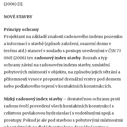
(2006) [1].
NOVÉ STAVBY
Principy ochrany
Projektant na základě znalosti radonového indexu pozemku
a informací o stavbě (způsob založení, osazení domu v
terénu atd.) stanoví v souladu s postupy uvedenými v
ČSN 73
0601
(2006) tzv.
radonový index stavby
. Rozsah a typ
ochrany závisí na radonovém indexu stavby, umístění
pobytových místností v objektu, na způsobu jejich větrání a
přítomnosti vysoce propustné drenážní vrstvy pod domem
nebo podlahového topení v kontaktních konstrukcích.
Nízký radonový index stavby
– dostatečnou ochranu proti
radonu tvoří provedení všech kontaktních konstrukcí s
celistvou povlakovou hydroizolací s vodotěsnými spoji a
prostupy. Pokud je ale pod stavbou s pobytovými místnostmi