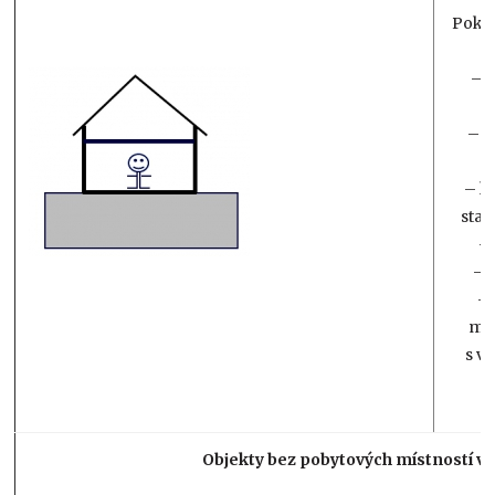
Pokud
– p
– s
– k
stan
–
– 
–
mus
s v
Objekty bez pobytových místností v 