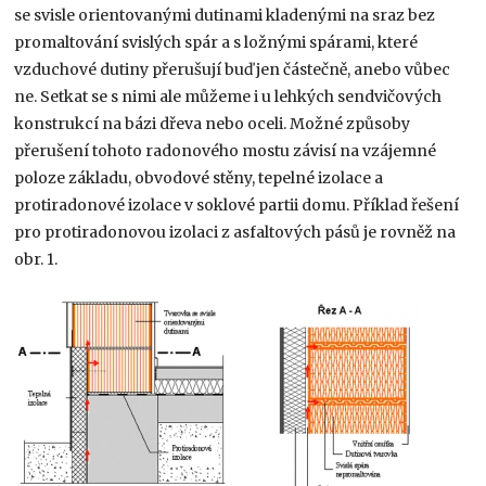
se svisle orientovanými dutinami kladenými na sraz bez
promaltování svislých spár a s ložnými spárami, které
vzduchové dutiny přerušují buď jen částečně, anebo vůbec
ne. Setkat se s nimi ale můžeme i u lehkých sendvičových
konstrukcí na bázi dřeva nebo oceli. Možné způsoby
přerušení tohoto radonového mostu závisí na vzájemné
poloze základu, obvodové stěny, tepelné izolace a
protiradonové izolace v soklové partii domu. Příklad řešení
pro protiradonovou izolaci z asfaltových pásů je rovněž na
obr. 1.