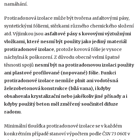
namáhání.
Protiradonová izolace může být tvořena asfaltovými pásy,
syntetickými fóliemi, stěrkami různého chemického složení
atd. Výjimkou jsou
asfaltové pásy s kovovými výztužnými
vložkami, které nesmí být použity jako jediný materiál
protiradonové izolace
, protože kovová fólie je vysoce
náchylná k poškození. Z důvodu obecně velmi špatné
těsnosti spojů
nesmí být na protiradonovou izolaci použity
ani plastové profilované (nopované) fólie. Funkci
protiradonové izolace nemůže plnit ani vodotěsná
železobetonová konstrukce (bílá vana), i kdyby
obsahovala krystalizační nebo jakékoliv jiné přísady a i
kdyby použitý beton měl změřený součinitel difuze
radonu
.
Minimální tloušťka protiradonové izolace se v každém
konkrétním případě stanoví výpočtem podle
ČSN 73 0601
v