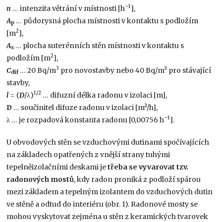
–1
n
… intenzita větrání v místnosti [h
],
A
… půdorysná plocha místnosti v kontaktu s podložím
p
2
[m
],
A
… plocha suterénních stěn místnosti v kontaktu s
s
2
podložím [m
],
3
C
… 20 Bq/m
pro novostavby nebo 40 Bq/m³ pro stávající
dif
stavby,
1/2
l
= (
D
/λ)
… difuzní délka radonu v izolaci [m],
D
… součinitel difuze radonu v izolaci [m²/h],
–1
λ … je rozpadová konstanta radonu [0,00756 h
].
U obvodových stěn se vzduchovými dutinami spočívajících
na základech opatřených z vnější strany tuhými
tepelněizolačními deskami je
třeba se vyvarovat tzv.
radonových mostů
, kdy radon proniká z podloží spárou
mezi základem a tepelným izolantem do vzduchových dutin
ve stěně a odtud do interiéru (obr. 1). Radonové mosty se
mohou vyskytovat zejména u stěn z keramických tvarovek