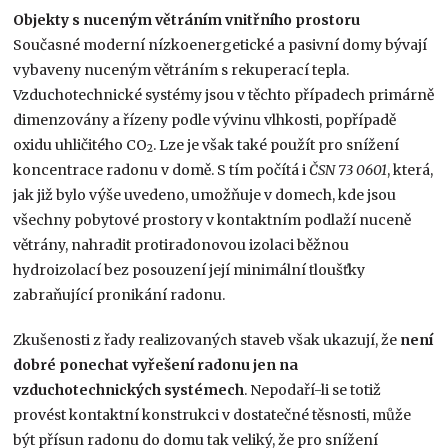
Objekty s nuceným větráním vnitřního prostoru
Současné moderní nízkoenergetické a pasivní domy bývají
vybaveny nuceným větráním s rekuperací tepla.
Vzduchotechnické systémy jsou v těchto případech primárně
dimenzovány a řízeny podle vývinu vlhkosti, popřípadě
oxidu uhličitého CO
. Lze je však také použít pro snížení
2
koncentrace radonu v domě. S tím počítá i
ČSN 73 0601
, která,
jak již bylo výše uvedeno, umožňuje v domech, kde jsou
všechny pobytové prostory v kontaktním podlaží nuceně
větrány, nahradit protiradonovou izolaci běžnou
hydroizolací bez posouzení její minimální tloušťky
zabraňující pronikání radonu.
Zkušenosti z řady realizovaných staveb však ukazují, že
není
dobré ponechat vyřešení radonu jen na
vzduchotechnických systémech
. Nepodaří-li se totiž
provést kontaktní konstrukci v dostatečné těsnosti, může
být přísun radonu do domu tak veliký, že pro snížení