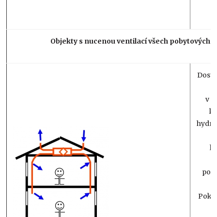
Objekty s nucenou ventilací všech pobytových m
Dosta
v 2
ko
hydro
k
pod
Pokud