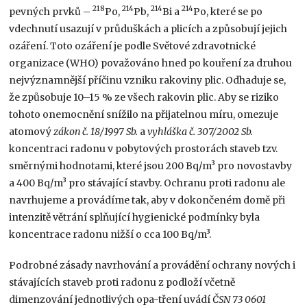
218
214
214
214
pevných prvků –
Po,
Pb,
Bi a
Po, které se po
vdechnutí usazují v průduškách a plicích a způsobují jejich
ozáření. Toto ozáření je podle Světové zdravotnické
organizace (WHO) považováno hned po kouření za druhou
nejvýznamnější příčinu vzniku rakoviny plic. Odhaduje se,
že způsobuje 10–15 % ze všech rakovin plic. Aby se riziko
tohoto onemocnění snížilo na přijatelnou míru, omezuje
atomový
zákon č. 18/1997 Sb.
a
vyhláška č. 307/2002 Sb.
koncentraci radonu v pobytových prostorách staveb tzv.
směrnými hodnotami, které jsou 200 Bq/m³ pro novostavby
a 400 Bq/m³ pro stávající stavby. Ochranu proti radonu ale
navrhujeme a provádíme tak, aby v dokončeném domě při
intenzitě větrání splňující hygienické podmínky byla
koncentrace radonu nižší o cca 100 Bq/m³.
Podrobné zásady navrhování a provádění ochrany nových i
stávajících staveb proti radonu z podloží včetně
dimenzování jednotlivých opa-tření uvádí
ČSN 73 0601