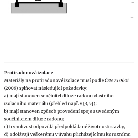
– p
– s
m
Protiradonová izolace
Materiály na protiradonové izolace musí podle
ČSN 73 0601
(2006) splňovat následující požadavky:
a) mají stanoven součinitel difuze radonu vlastního
izolačního materiálu (přehled např. v [3, 5]);
b) mají stanoven způsob provedení spoje s uvedeným
součinitelem difuze radonu;
c) trvanlivost odpovídá předpokládané životnosti stavby;
d) odolávají veškerému v úvahu přicházejícímu koroznímu