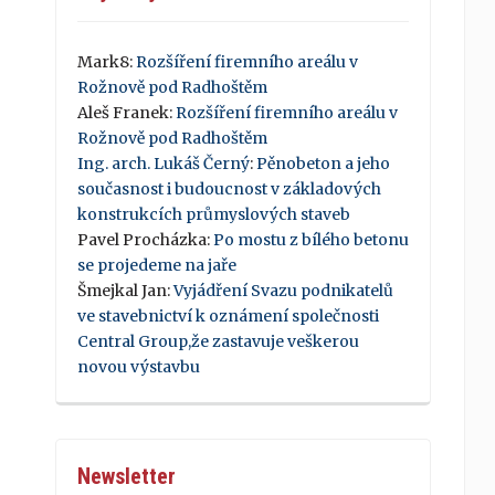
Mark8
:
Rozšíření firemního areálu v
Rožnově pod Radhoštěm
Aleš Franek
:
Rozšíření firemního areálu v
Rožnově pod Radhoštěm
Ing. arch. Lukáš Černý
:
Pěnobeton a jeho
současnost i budoucnost v základových
konstrukcích průmyslových staveb
Pavel Procházka
:
Po mostu z bílého betonu
se projedeme na jaře
Šmejkal Jan
:
Vyjádření Svazu podnikatelů
ve stavebnictví k oznámení společnosti
Central Group,že zastavuje veškerou
novou výstavbu
Newsletter