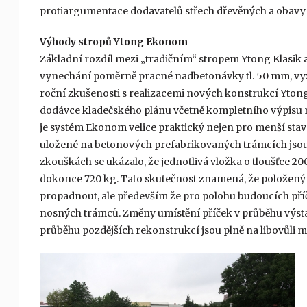
protiargumentace dodavatelů střech dřevěných a obav
Výhody stropů Ytong Ekonom
Základní rozdíl mezi „tradičním“ stropem Ytong Klasi
vynechání poměrně pracné nadbetonávky tl. 50 mm, vyztu
roční zkušenosti s realizacemi nových konstrukcí Ytong
dodávce kladečského plánu včetně kompletního výpisu mat
je systém Ekonom velice praktický nejen pro menší stav
uložené na betonových prefabrikovaných trámcích jsou 
zkouškách se ukázalo, že jednotlivá vložka o tloušťce 2
dokonce 720 kg. Tato skutečnost znamená, že polože
propadnout, ale především že pro polohu budoucích pří
nosných trámců. Změny umístění příček v průběhu výsta
průběhu pozdějších rekonstrukcí jsou plně na libovůli ma