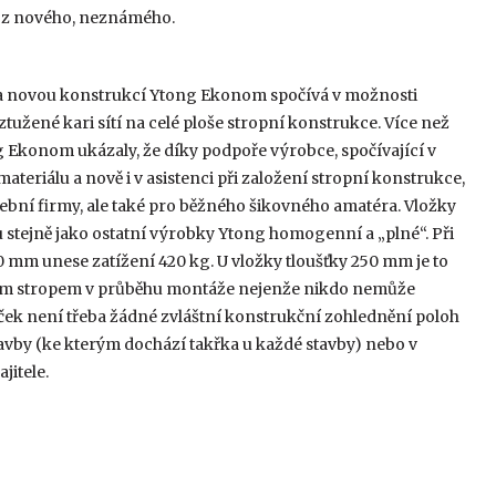
y z nového, neznámého.
k a novou konstrukcí Ytong Ekonom spočívá v možnosti
žené kari sítí na celé ploše stropní konstrukce. Více než
 Ekonom ukázaly, že díky podpoře výrobce, spočívající v
eriálu a nově i v asistenci při založení stropní konstrukce,
ební firmy, ale také pro běžného šikovného amatéra. Vložky
stejně jako ostatní výrobky Ytong homogenní a „plné“. Při
00 mm unese zatížení 420 kg. U vložky tloušťky 250 mm je to
ným stropem v průběhu montáže nejenže nikdo nemůže
ček není třeba žádné zvláštní konstrukční zohlednění poloh
vby (ke kterým dochází takřka u každé stavby) nebo v
jitele.