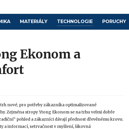
MIKA
MATERIÁLY
TECHNOLOGIE
PORUCHY
tong Ekonom a
fort
a trh nové, pro potřeby zákazníka optimalizované
chy. Zejména stropy Ytong Ekonom se na trhu velmi dobře
tradiční“ pohled a zákazníci dávají přednost dřevěnému krovu.
ěty a informací, setrvačnost v myšlení, šikovná