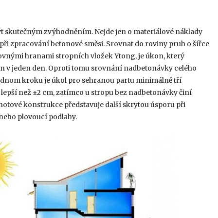
t skutečným zvýhodněním. Nejde jen o materiálové náklady
 při zpracování betonové směsi. Srovnat do roviny pruh o šířce
nými hranami stropních vložek Ytong, je úkon, který
n v jeden den. Oproti tomu srovnání nadbetonávky celého
jednom kroku je úkol pro sehranou partu minimálně tří
lepší než ±2 cm, zatímco u stropu bez nadbetonávky činí
hotové konstrukce představuje další skrytou úsporu při
 nebo plovoucí podlahy.