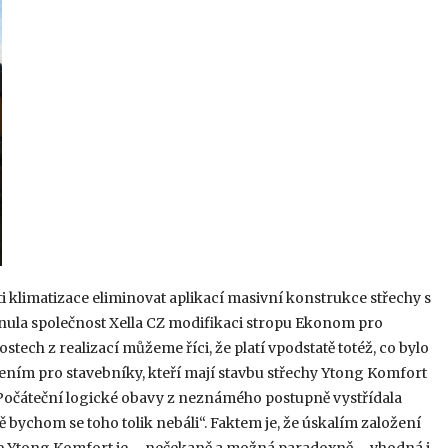
 klimatizace eliminovat aplikací masivní konstrukce střechy s
nula společnost Xella CZ modifikaci stropu Ekonom pro
ech z realizací můžeme říci, že platí vpodstatě totéž, co bylo
ním pro stavebníky, kteří mají stavbu střechy Ytong Komfort
. Počáteční logické obavy z neznámého postupně vystřídala
tě bychom se toho tolik nebáli“. Faktem je, že úskalím založení