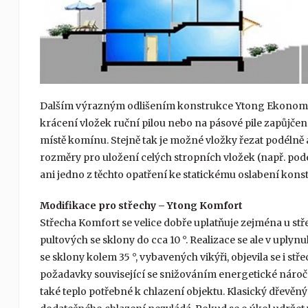
Dalším výrazným odlišením konstrukce Ytong Ekonom
krácení vložek ruční pilou nebo na pásové pile zapůjčen
místě komínu. Stejně tak je možné vložky řezat podélně 
rozměry pro uložení celých stropních vložek (např. pod
ani jedno z těchto opatření ke statickému oslabení kons
Modifikace pro střechy – Ytong Komfort
Střecha Komfort se velice dobře uplatňuje zejména u stř
pultových se sklony do cca 10 °. Realizace se ale v uply
se sklony kolem 35 °, vybavených vikýři, objevila se i st
požadavky související se snižováním energetické nároč
také teplo potřebné k chlazení objektu. Klasický dřevě