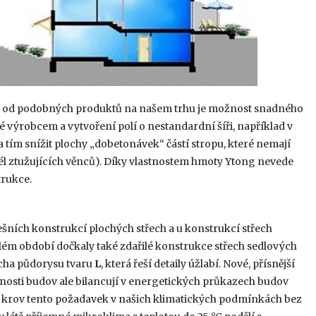
 od podobných produktů na našem trhu je možnost snadného
é výrobcem a vytvoření polí o nestandardní šíři, například v
a tím snížit plochy „dobetonávek“ částí stropu, které nemají
él ztužujících věnců). Díky vlastnostem hmoty Ytong nevede
trukce.
ešních konstrukcí plochých střech a u konstrukcí střech
nulém období dočkaly také zdařilé konstrukce střech sedlových
řecha půdorysu tvaru
L
, která řeší detaily úžlabí. Nové, přísnější
nosti budov ale bilancují v energetických průkazech budov
ný krov tento požadavek v našich klimatických podmínkách bez