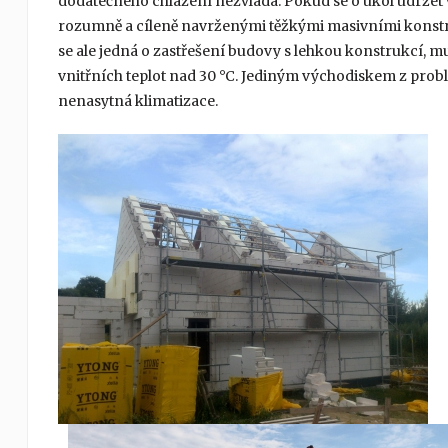
dodatečného chlazení nezvládá. Pokud se o úkol udržet v
rozumně a cíleně navrženými těžkými masivními konstru
se ale jedná o zastřešení budovy s lehkou konstrukcí, mu
vnitřních teplot nad 30 °C. Jediným východiskem z probl
nenasytná klimatizace.