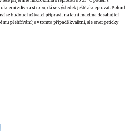
 létě příjemné mikroklima s teplotou do 25 °C podělí s
kcemi zdiva a stropu, dá se výsledek ještě akceptovat. Pokud
sí se budoucí uživatel připravit na letní maxima dosahující
ému přehřívání je v tomto případě kvalitní, ale energeticky