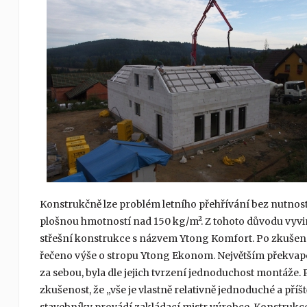
Konstrukčně lze problém letního přehřívání bez nutnosti
plošnou hmotností nad 150 kg/m². Z tohoto důvodu vyvi
střešní konstrukce s názvem Ytong Komfort. Po zkušenost
řečeno výše o stropu Ytong Ekonom. Největším překvape
za sebou, byla dle jejich tvrzení jednoduchost montáže
zkušenost, že „vše je vlastně relativně jednoduché a příš