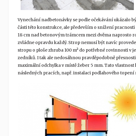
Vynechání nadbetonávky se podle očekávání ukázalo bý
části této konstrukce, ale především o snížení pracnosti
18 cm nad betonovým trámcem mezi dvěma naprosto rov
zvládne opravdu každý. Strop nemusí být navíc provede
stropu o ploše zhruba 100 m² do potřebné rovinnosti v 
zedníků. I tak ale nedosáhnou pravděpodobně přesnosti 
maximální odchylka v místě žeber 5 mm. Tato vlastnost 
následných pracích, např. instalaci podlahového topení