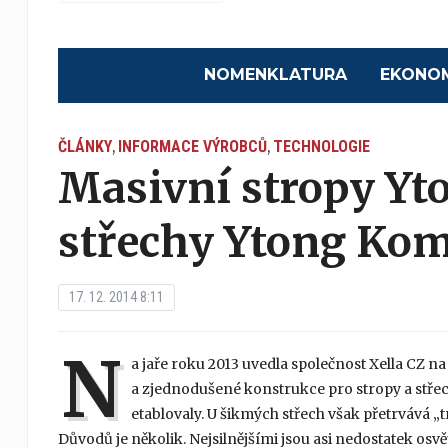
NOMENKLATURA
EKONO
ČLÁNKY
INFORMACE VÝROBCŮ
TECHNOLOGIE
,
,
Masivní stropy Y
střechy Ytong Kom
17. 12. 2014 8:11
N
a jaře roku 2013 uvedla společnost Xella CZ n
a zjednodušené konstrukce pro stropy a stře
etablovaly. U šikmých střech však přetrvává „
Důvodů je několik. Nejsilnějšími jsou asi nedostatek osv