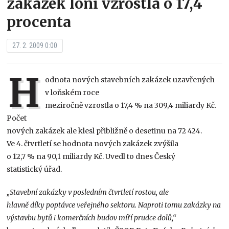
zakázek loni vzrostla o 17,4
procenta
27. 2. 2009 0:00
H
odnota nových stavebních zakázek uzavřených
v loňském roce
meziročně vzrostla o 17,4 % na 309,4 miliardy Kč.
Počet
nových zakázek ale klesl přibližně o desetinu na 72 424.
Ve 4. čtvrtletí se hodnota nových zakázek zvýšila
o 12,7 % na 90,1 miliardy Kč. Uvedl to dnes Český
statistický úřad.
„Stavební zakázky v posledním čtvrtletí rostou, ale
hlavně díky poptávce veřejného sektoru. Naproti tomu zakázky na
výstavbu bytů i komerčních budov míří prudce dolů,“