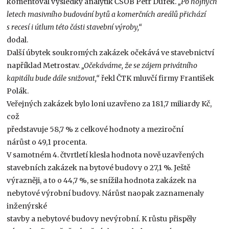
komentoval výsledky analytik ČSOB Petr Dufek.
„Po hojných
letech masivního budování bytů a komerčních areálů přichází
s recesí i útlum této části stavební výroby,“
dodal.
Další úbytek soukromých zakázek očekává ve stavebnictví
například Metrostav.
„Očekáváme, že se zájem privátního
kapitálu bude dále snižovat,“
řekl ČTK mluvčí firmy František
Polák.
Veřejných zakázek bylo loni uzavřeno za 181,7 miliardy Kč,
což
představuje 58,7 % z celkové hodnoty a meziroční
nárůst o 49,1 procenta.
V samotném 4. čtvrtletí klesla hodnota nově uzavřených
stavebních zakázek na bytové budovy o 27,1 %. Ještě
výrazněji, a to o 44,7 %, se snížila hodnota zakázek na
nebytové výrobní budovy. Nárůst naopak zaznamenaly
inženýrské
stavby a nebytové budovy nevýrobní. K růstu přispěly