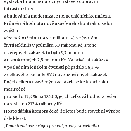
výstavba finančně náročných staveb dopravní
infrastruktury
a budování a modernizace nemocničních komplexů.
Průměrná hodnota nově uzavřeného kontraktu se loni
zvýšila
více než o třetinu na 4,3 milionu Kč. Ve čtvrtém
čtvrtletí činila v průměru 5,3 milionu Kč; z toho
u veřejných zakázek to bylo 9,3 milionu
a u soukromých 2,5 milionu Kč. Na privátní zakázky
v posledním loňském čtvrtletí připadalo 58,3 %
z celkového počtu 16 872 nově uzavřených zakázek.
Počet celkem uzavřených zakázek se ke konci roku
meziročně
propadl o 13,2 % na 12 200; jejich celková hodnota ovšem
narostla na 213,4 miliardy Kč.
Hospodářská komora čeká, že letos bude stavební výroba
dále klesat.
„Tento trend naznačuje i propad prodeje stavebního