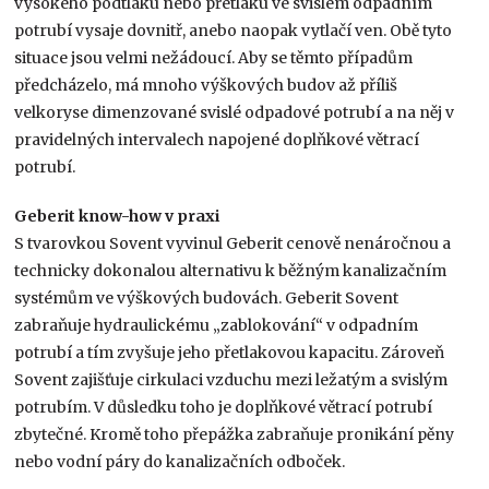
vysokého podtlaku nebo přetlaku ve svislém odpadním
potrubí vysaje dovnitř, anebo naopak vytlačí ven. Obě tyto
situace jsou velmi nežádoucí. Aby se těmto případům
předcházelo, má mnoho výškových budov až příliš
velkoryse dimenzované svislé odpadové potrubí a na něj v
pravidelných intervalech napojené doplňkové větrací
potrubí.
Geberit know-how v praxi
S tvarovkou Sovent vyvinul Geberit cenově nenáročnou a
technicky dokonalou alternativu k běžným kanalizačním
systémům ve výškových budovách. Geberit Sovent
zabraňuje hydraulickému „zablokování“ v odpadním
potrubí a tím zvyšuje jeho přetlakovou kapacitu. Zároveň
Sovent zajišťuje cirkulaci vzduchu mezi ležatým a svislým
potrubím. V důsledku toho je doplňkové větrací potrubí
zbytečné. Kromě toho přepážka zabraňuje pronikání pěny
nebo vodní páry do kanalizačních odboček.