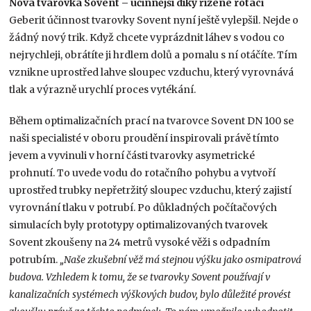
Nová tvarovka Sovent – účinnější díky řízené rotaci
Geberit účinnost tvarovky Sovent nyní ještě vylepšil. Nejde o
žádný nový trik. Když chcete vyprázdnit láhev s vodou co
nejrychleji, obrátíte ji hrdlem dolů a pomalu s ní otáčíte. Tím
vznikne uprostřed lahve sloupec vzduchu, který vyrovnává
tlak a výrazně urychlí proces vytékání.
Během optimalizačních prací na tvarovce Sovent DN 100 se
naši specialisté v oboru proudění inspirovali právě tímto
jevem a vyvinuli v horní části tvarovky asymetrické
prohnutí. To uvede vodu do rotačního pohybu a vytvoří
uprostřed trubky nepřetržitý sloupec vzduchu, který zajistí
vyrovnání tlaku v potrubí. Po důkladných počítačových
simulacích byly prototypy optimalizovaných tvarovek
Sovent zkoušeny na 24 metrů vysoké věži s odpadním
potrubím.
„Naše zkušební věž má stejnou výšku jako osmipatrová
budova. Vzhledem k tomu, že se tvarovky Sovent používají v
kanalizačních systémech výškových budov, bylo důležité provést