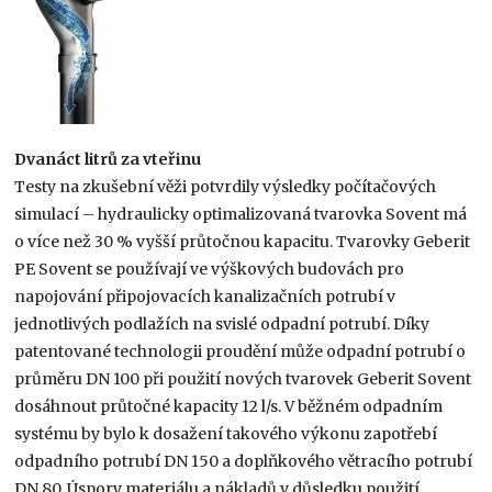
Dvanáct litrů za vteřinu
Testy na zkušební věži potvrdily výsledky počítačových
simulací – hydraulicky optimalizovaná tvarovka Sovent má
o více než 30 % vyšší průtočnou kapacitu. Tvarovky Geberit
PE Sovent se používají ve výškových budovách pro
napojování připojovacích kanalizačních potrubí v
jednotlivých podlažích na svislé odpadní potrubí. Díky
patentované technologii proudění může odpadní potrubí o
průměru DN 100 při použití nových tvarovek Geberit Sovent
dosáhnout průtočné kapacity 12 l/s. V běžném odpadním
systému by bylo k dosažení takového výkonu zapotřebí
odpadního potrubí DN 150 a doplňkového větracího potrubí
DN 80. Úspory materiálu a nákladů v důsledku použití