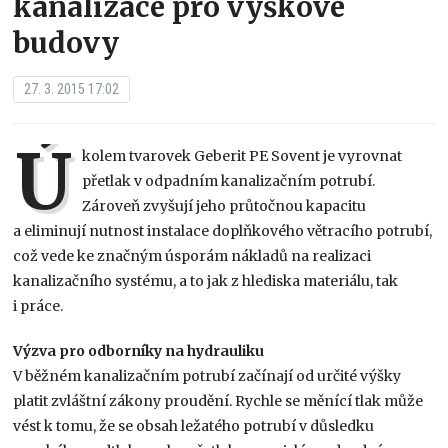
kanalizace pro výškové
budovy
27. 3. 2015 17:02
Ú
kolem tvarovek Geberit PE Sovent je vyrovnat
přetlak v odpadním kanalizačním potrubí.
Zároveň zvyšují jeho průtočnou kapacitu
a eliminují nutnost instalace doplňkového větracího potrubí,
což vede ke značným úsporám nákladů na realizaci
kanalizačního systému, a to jak z hlediska materiálu, tak
i práce.
Výzva pro odborníky na hydrauliku
V běžném kanalizačním potrubí začínají od určité výšky
platit zvláštní zákony proudění. Rychle se měnící tlak může
vést k tomu, že se obsah ležatého potrubí v důsledku