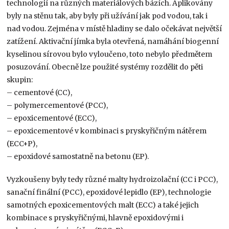
technologií na různých materiálových bázích. Aplikovány
byly na stěnu tak, aby byly při užívání jak pod vodou, tak i
nad vodou. Zejména v místě hladiny se dalo očekávat největší
zatížení. Aktivační jímka byla otevřená, namáhání biogenní
kyselinou sírovou bylo vyloučeno, toto nebylo předmětem
posuzování. Obecně lze použité systémy rozdělit do pěti
skupin:
– cementové (CC),
– polymercementové (PCC),
– epoxicementové (ECC),
– epoxicementové v kombinaci s pryskyřičným nátěrem
(ECC+P),
– epoxidové samostatně na betonu (EP).
Vyzkoušeny byly tedy různé malty hydroizolační (CC i PCC),
sanační finální (PCC), epoxidové lepidlo (EP), technologie
samotných epoxicementových malt (ECC) a také jejich
kombinace s pryskyřičnými, hlavně epoxidovými i