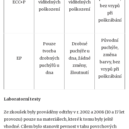
ECC+P
viditelných
viditelných
bez vrypů
poškození
poškození
při
poškrábání
Původní
Pouze
Drobné
puchýře,
tvorba
puchýře u
změna
EP
drobných
dna, žádné
barvy, bez
puchýřů u
změny,
vrypů při
dna
žloutnutí
poškrábání
Laboratorní testy
Ze zkoušek byly prováděny odtrhy v r. 2002 a 2008 (10 a 17 let
provozu) pouze na materiálech, které k tomu byly ještě
vhodné. Cílem bylo stanovit pevnost v tahu povrchových