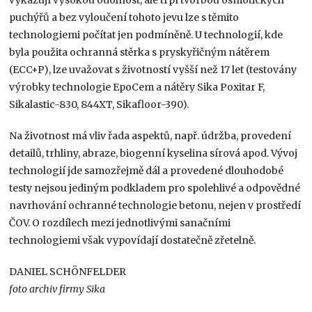
puchýřů a bez vyloučení tohoto jevu lze s těmito
technologiemi počítat jen podmíněně. U technologií, kde
byla použita ochranná stěrka s pryskyřičným nátěrem
(ECC+P), lze uvažovat s životností vyšší než 17 let (testovány
výrobky technologie EpoCem a nátěry Sika Poxitar F,
Sikalastic-830, 844XT, Sikafloor-390).
Na životnost má vliv řada aspektů, např. údržba, provedení
detailů, trhliny, abraze, biogenní kyselina sírová apod. Vývoj
technologií jde samozřejmě dál a provedené dlouhodobé
testy nejsou jediným podkladem pro spolehlivé a odpovědné
navrhování ochranné technologie betonu, nejen v prostředí
ČOV. O rozdílech mezi jednotlivými sanačními
technologiemi však vypovídají dostatečně zřetelně.
DANIEL SCHÖNFELDER
foto archiv firmy Sika