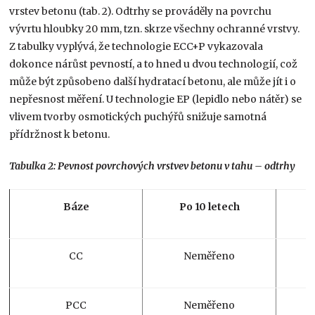
vrstev betonu (tab. 2). Odtrhy se prováděly na povrchu
vývrtu hloubky 20 mm, tzn. skrze všechny ochranné vrstvy.
Z tabulky vyplývá, že technologie ECC+P vykazovala
dokonce nárůst pevností, a to hned u dvou technologií, což
může být způsobeno další hydratací betonu, ale může jít i o
nepřesnost měření. U technologie EP (lepidlo nebo nátěr) se
vlivem tvorby osmotických puchýřů snižuje samotná
přídržnost k betonu.
Tabulka 2: Pevnost povrchových vrstvev betonu v tahu – odtrhy
Báze
Po 10 letech
CC
Neměřeno
PCC
Neměřeno