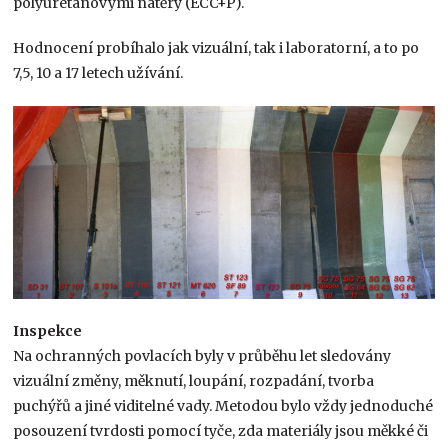
polyuretanovými nátěry (ECC+P).
Hodnocení probíhalo jak vizuální, tak i laboratorní, a to po
7,5, 10 a 17 letech užívání.
Inspekce
Na ochranných povlacích byly v průběhu let sledovány
vizuální změny, měknutí, loupání, rozpadání, tvorba
puchýřů a jiné viditelné vady. Metodou bylo vždy jednoduché
posouzení tvrdosti pomocí tyče, zda materiály jsou měkké či