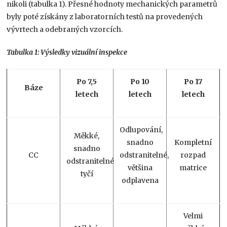
nikoli (tabulka 1). Přesné hodnoty mechanických parametrů
byly poté získány z laboratorních testů na provedených
vývrtech a odebraných vzorcích.
Tabulka 1: Výsledky vizuální inspekce
Po 7,5
Po 10
Po 17
Báze
letech
letech
letech
Odlupování,
Měkké,
snadno
Kompletní
snadno
CC
odstranitelné,
rozpad
odstranitelné
většina
matrice
tyčí
odplavena
Velmi