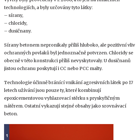
technologiích, a byly určovány tyto látky:
– sírany,
– chloridy,
– dusičnany.
Sírany betonem nepronikaly příliš hluboko, ale pozitivní vliv
ochranných povlaků byl jednoznačně potvrzen. Chloridy se
obecně v této konstrukci příliš nevyskytovaly. U dusičnanů
jistou ochranu poskytují i CC nebo PCC malty.
Technologie účinně bránící vnikání agresivních látek po 17
letech užívání jsou pouze ty, které kombinují
epoxicementovou vyhlazovací stěrku s pryskyřičným
nátěrem. Ostatní vykazují stejné obsahy jako srovnávací
beton.