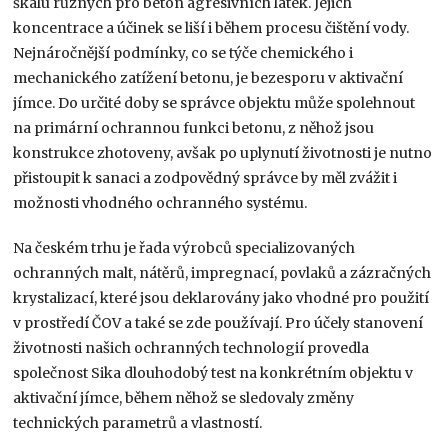
škálu různých pro beton agresivních látek. Jejich
koncentrace a účinek se liší i během procesu čištění vody.
Nejnáročnější podmínky, co se týče chemického i
mechanického zatížení betonu, je bezesporu v aktivační
jímce. Do určité doby se správce objektu může spolehnout
na primární ochrannou funkci betonu, z něhož jsou
konstrukce zhotoveny, avšak po uplynutí životnosti je nutno
přistoupit k sanaci a zodpovědný správce by měl zvážit i
možnosti vhodného ochranného systému.
Na českém trhu je řada výrobců specializovaných
ochranných malt, nátěrů, impregnací, povlaků a zázračných
krystalizací, které jsou deklarovány jako vhodné pro použití
v prostředí ČOV a také se zde používají. Pro účely stanovení
životnosti našich ochranných technologií provedla
společnost Sika dlouhodobý test na konkrétním objektu v
aktivační jímce, během něhož se sledovaly změny
technických parametrů a vlastností.