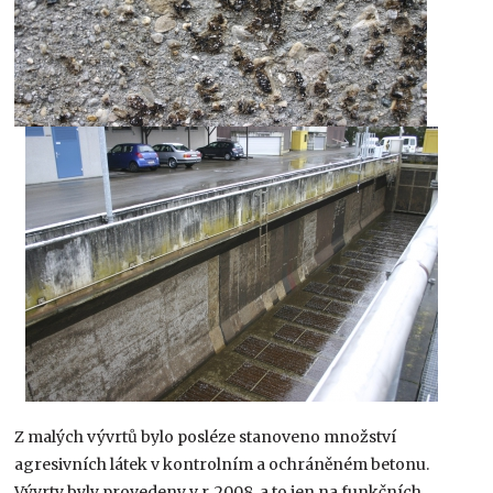
Z malých vývrtů bylo posléze stanoveno množství
agresivních látek v kontrolním a ochráněném betonu.
Vývrty byly provedeny v r. 2008, a to jen na funkčních