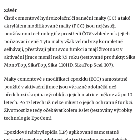
Závěr
Čistě cementové hydroizolační či sanační malty (CC) a také
akrylátem modifikované malty (PCC) jsou nejčastěji
používanou technologií v prostředí ČOV vzhledem k jejich
pořizovací ceně. Tyto malty však velmi brzy kompletně
selhávají, přestávají plnit svou funkci a mají životnost v
aktivační jímce menší než 7,5 roku (testované produkty: Sika
MonoTop, SikaTop, Sika-110HD, SikaTop Seal-107).
Malty cementové s modifikací epoxidu (ECC) samostatně
použité v aktivační jímce jsou výrazně odolnější než
předchozí skupina výrobků a jejich matrice měkne až po 10
letech. Po 17 letech už nelze mluvit o jejich ochranné funkci.
Životnost lze tedy očekávat kolem 10 let (testovány výrobky
technologie EpoCem).
Epoxidové nátěry/lepidla (EP) aplikované samostatně
vykazují vysokou odolnost, ale trpí tvorbou osmotických