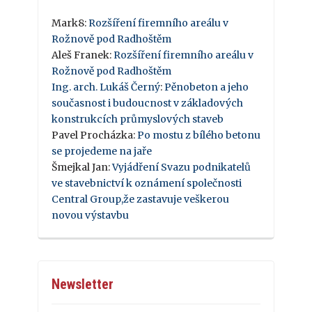
Mark8
:
Rozšíření firemního areálu v
Rožnově pod Radhoštěm
Aleš Franek
:
Rozšíření firemního areálu v
Rožnově pod Radhoštěm
Ing. arch. Lukáš Černý
:
Pěnobeton a jeho
současnost i budoucnost v základových
konstrukcích průmyslových staveb
Pavel Procházka
:
Po mostu z bílého betonu
se projedeme na jaře
Šmejkal Jan
:
Vyjádření Svazu podnikatelů
ve stavebnictví k oznámení společnosti
Central Group,že zastavuje veškerou
novou výstavbu
Newsletter