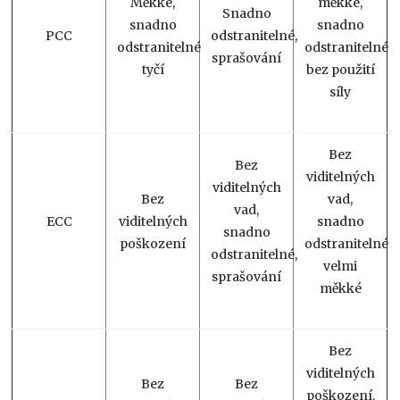
Měkké,
měkké,
Snadno
snadno
snadno
PCC
odstranitelné,
odstranitelné
odstranitelné
sprašování
tyčí
bez použití
síly
Bez
Bez
viditelných
viditelných
Bez
vad,
vad,
ECC
viditelných
snadno
snadno
poškození
odstranitelné,
odstranitelné,
velmi
sprašování
měkké
Bez
viditelných
Bez
Bez
poškození,