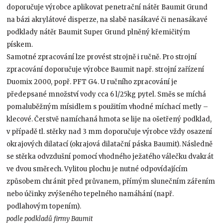
doporučuje výrobce aplikovat penetrační nátěr Baumit Grund
na bázi akrylátové disperze, na slabě nasákavé či nenasákavé
podklady nátěr Baumit Super Grund plněný křemičitým
pískem.
Samotné zpracování lze provést strojně i ručně. Pro strojní
zpracování doporučuje výrobce Baumit např. strojní zařízení
Duomix 2000, popř. PFT G4. U ručního zpracování je
předepsané množství vody cca 6 l/25kg pytel. Směs se míchá
pomaluběžným mísidlem s použitím vhodné míchací metly –
klecové. Čerstvě namíchaná hmota se lije na ošetřený podklad,
v případě tl. stěrky nad 3 mm doporučuje výrobce vždy osazení
okrajových dilatací (okrajová dilatační páska Baumit). Následně
se stěrka odvzdušní pomocí vhodného ježatého válečku dvakrát
ve dvou směrech. Vylitou plochu je nutné odpovídajícím
způsobem chránit před průvanem, přímým slunečním zářením
nebo účinky zvýšeného tepelného namáhání (např.
podlahovým topením).
podle podkladů firmy Baumit