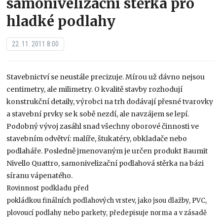
samonivelizační stěrka pro
hladké podlahy
22. 11. 2011 8:00
Stavebnictví se neustále precizuje. Mírou už dávno nejsou
centimetry, ale milimetry. O kvalitě stavby rozhodují
konstrukční detaily, výrobci na trh dodávají přesné tvarovky
a stavební prvky se k sobě nezdí, ale navzájem se lepí.
Podobný vývoj zasáhl snad všechny oborové činnosti ve
stavebním odvětví: malíře, štukatéry, obkladače nebo
podlaháře. Posledně jmenovaným je určen produkt Baumit
Nivello Quattro, samonivelizační podlahová stěrka na bázi
síranu vápenatého.
Rovinnost podkladu před
pokládkou finálních podlahových vrstev, jako jsou dlažby, PVC,
plovoucí podlahy nebo parkety, předepisuje norma a v zásadě