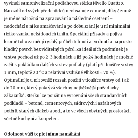
vyvinuli samonivelizační podlahovou stěrku Nivello Quattro.
Narozdíl od svých předchůdců neobsahuje cement, díky čemuž
je méně náročná na zpracování a následné ošetření –
nedochází u ní ke smršťování a po dobu zrání je u ní minimální
riziko vzniku nežádoucích trhlin. Speciální přísady a pojiva
kromě toho zaručují rychlý průběh tuhnutí a tvrdnutí a naprosto
hladký povrch bez viditelných pórů. Za ideálních podmínek je
vrstva pochozí už po 2–3 hodinách a již po 24 hodinách je možné
začít s pokládkou dalších vrstev podlahy (platí při tloušťce vrstvy
3 mm, teplotě 20 °C a relativní vzdušné vlhkosti ≤ 70 %).
Optimální je u ní rovněž rozsah použití v tloušťce vrstvy od 1 až
do 20 mm, který pokrývá všechny nejběžnější požadavky
zákazníků. Stěrku lze použít na vyrovnání všech standardních
podkladů – betonů, cementových, sádrových i asfaltových
potěrů, starých dlažeb apod., a to ve všech obytných prostorách
včetně kuchyní a koupelen.
Odolnost vůči teplotnímu namáhání