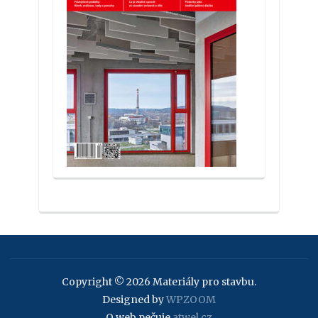
Copyright © 2026 Materiály pro stavbu.
Designed by
WPZOOM
O web pečuje
atwel.cz