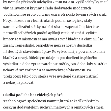
by neměla překročit odchylku 2 mm na 2 m. Vyšší odchylky mají
vliv na životnost krytiny a řada dodavatelů moderních
podlahovin se proto o normu opírá při poskytování svých záruk.
Novým trendem v konstrukcích podlah se logicky staly
samonivelizační stěrky na bázi síranu vápenatého, které se
narozdíl od běžných potěrů aplikují v tekuté směsi. Vylitím
hmoty se v místnosti sama utváří rovná hladina a eliminují se
zásahy řemeslníků, respektive nepřesnosti v důsledku
následných stavebních úprav. Po vytvrdnutí je povrch dokonale
hladký a rovný. Důležitým údajem pro docílení úspěšného
výsledku je doba zpracovatelnosti stěrky, tzn. doba, kdy si stěrka
uchovává své rozlivné a samonivelizační vlastnosti. Po
překročení této doby stěrka výše uvedené vlastnosti ztrácí
a nelze ji aplikovat.
Hladká podlaha bez videlných pórů
Technologové společnosti Baumit, která se řadí k předním
českým dodavatelům suchých maltových a omítkových směsí,