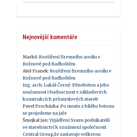
Nejnovější komentáře
Mark8
:
Rozšíření firemního areálu v
Rožnově pod Radhoštěm
Aleš Franek
:
Rozšíření firemního areálu v
Rožnově pod Radhoštěm
Ing. arch. Lukáš Černý
:
Pěnobeton a jeho
současnost i budoucnost v základových
konstrukcích průmyslových staveb
Pavel Procházka
:
Po mostu z bílého betonu
se projedeme na jaře
Šmejkal Jan
:
Vyjádření Svazu podnikatelů
ve stavebnictví k oznámení společnosti
Central Group,že zastavuje veškerou