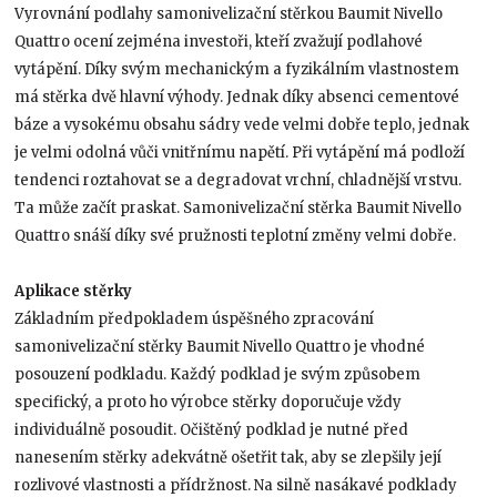
Vyrovnání podlahy samonivelizační stěrkou Baumit Nivello
Quattro ocení zejména investoři, kteří zvažují podlahové
vytápění. Díky svým mechanickým a fyzikálním vlastnostem
má stěrka dvě hlavní výhody. Jednak díky absenci cementové
báze a vysokému obsahu sádry vede velmi dobře teplo, jednak
je velmi odolná vůči vnitřnímu napětí. Při vytápění má podloží
tendenci roztahovat se a degradovat vrchní, chladnější vrstvu.
Ta může začít praskat. Samonivelizační stěrka Baumit Nivello
Quattro snáší díky své pružnosti teplotní změny velmi dobře.
Aplikace stěrky
Základním předpokladem úspěšného zpracování
samonivelizační stěrky Baumit Nivello Quattro je vhodné
posouzení podkladu. Každý podklad je svým způsobem
specifický, a proto ho výrobce stěrky doporučuje vždy
individuálně posoudit. Očištěný podklad je nutné před
nanesením stěrky adekvátně ošetřit tak, aby se zlepšily její
rozlivové vlastnosti a přídržnost. Na silně nasákavé podklady