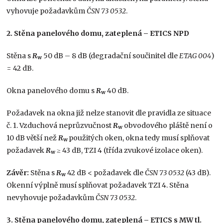
vyhovuje požadavkům
ČSN 73 0532
.
2. Stěna panelového domu, zateplená – ETICS NPD
Stěna s
R
50 dB – 8 dB (degradační součinitel dle
ETAG 004
)
w
= 42 dB.
Okna panelového domu s
R
40 dB.
w
Požadavek na okna již nelze stanovit dle pravidla ze situace
č. 1. Vzduchová neprůzvučnost
R
obvodového pláště není o
w
10 dB větší než
R
použitých oken, okna tedy musí splňovat
w
požadavek
R
≥ 43 dB, TZI 4 (třída zvukové izolace oken).
w
Závěr:
Stěna s
R
42 dB < požadavek dle
ČSN 73 0532
(43 dB).
w
Okenní výplně musí splňovat požadavek TZI 4. Stěna
nevyhovuje požadavkům
ČSN 73 0532
.
3. Stěna panelového domu, zateplená – ETICS s MW tl.