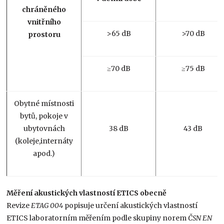
chráněného
vnitřního
>65 dB
>70 dB
prostoru
≥70 dB
≥75 dB
Obytné místnosti
bytů, pokoje v
ubytovnách
38 dB
43 dB
(koleje,internáty
apod.)
Měření akustických vlastností ETICS obecně
Revize
ETAG 004
popisuje určení akustických vlastností
ETICS laboratorním měřením podle skupiny norem
ČSN EN