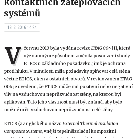
kontaktních zateplovacích
systémů
18. 2. 2016 14:24
V
červnu 2013 byla vydána revize
ETAG 004
[1], která
významným způsobem změnila posouzení shody
ETICS u základního požadavku, jímž je ochrana
proti hluku. V minulosti měla požadavky splňovat celá stěna
včetně ETICS, oken a ostatních otvorů. V revidovaném ETAG
004 je uvedeno, že ETICS může mít pozitivní nebo negativní
vliv na vzduchovou neprůzvučnost stěny, na kterou byl
aplikován. Tato jeho vlastnost musí být známá, aby bylo
možné určit vzduchovou neprůzvučnost celé stěny.
ETICS (z anglického názvu
External Thermal Insulation
Composite Systems
,
vnější tepelněizolační kompozitní