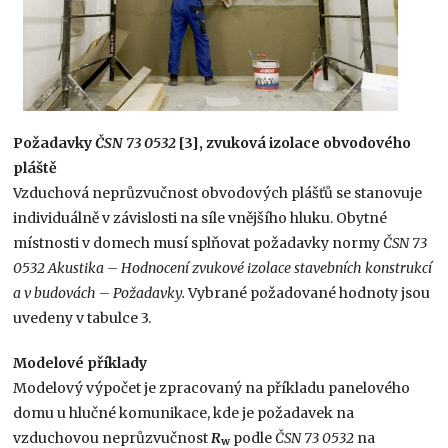
Požadavky
ČSN 73 0532
[3], zvuková izolace obvodového
pláště
Vzduchová neprůzvučnost obvodových plášťů se stanovuje
individuálně v závislosti na síle vnějšího hluku. Obytné
místnosti v domech musí splňovat požadavky normy
ČSN 73
0532 Akustika – Hodnocení zvukové izolace stavebních konstrukcí
a v budovách – Požadavky.
Vybrané požadované hodnoty jsou
uvedeny v tabulce 3.
Modelové příklady
Modelový výpočet je zpracovaný na příkladu panelového
domu u hlučné komunikace, kde je požadavek na
vzduchovou neprůzvučnost
R
podle
ČSN 73 0532
na
w