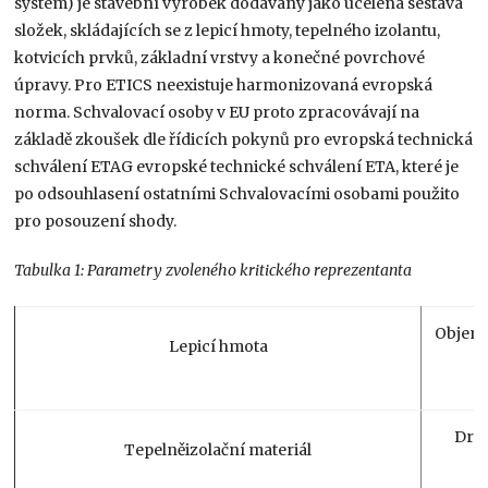
systém) je stavební výrobek dodávaný jako ucelená sestava
složek, skládajících se z lepicí hmoty, tepelného izolantu,
kotvicích prvků, základní vrstvy a konečné povrchové
úpravy. Pro ETICS neexistuje harmonizovaná evropská
norma. Schvalovací osoby v EU proto zpracovávají na
základě zkoušek dle řídicích pokynů pro evropská technická
schválení ETAG evropské technické schválení ETA, které je
po odsouhlasení ostatními Schvalovacími osobami použito
pro posouzení shody.
Tabulka 1: Parametry zvoleného kritického reprezentanta
Objemo
Lepicí hmota
Druh
Tepelněizolační materiál