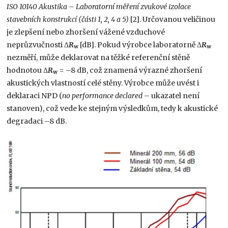
ISO 10140 Akustika – Laboratorní měření zvukové izolace
stavebních konstrukcí (části 1, 2, 4 a 5)
[2]. Určovanou veličinou
je zlepšení nebo zhoršení vážené vzduchové
neprůzvučnosti Δ
R
[dB]. Pokud výrobce laboratorně Δ
R
w
w
nezměří, může deklarovat na těžké referenční stěně
hodnotou Δ
R
= –8 dB, což znamená výrazné zhoršení
w
akustických vlastností celé stěny. Výrobce může uvést i
deklaraci NPD (
no performance declared
– ukazatel není
stanoven), což vede ke stejným výsledkům, tedy k akustické
degradaci –8 dB.