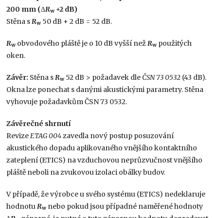
200 mm (
Δ
R
+2 dB)
w
Stěna s
R
50 dB + 2 dB = 52 dB.
w
R
obvodového pláště je o 10 dB vyšší než
R
použitých
w
w
oken.
Závěr:
Stěna s
R
52 dB > požadavek dle
ČSN 73 0532
(43 dB).
w
Okna lze ponechat s danými akustickými parametry. Stěna
vyhovuje požadavkům ČSN 73 0532.
Závěrečné shrnutí
Revize
ETAG 004
zavedla nový postup posuzování
akustického dopadu aplikovaného vnějšího kontaktního
zateplení (ETICS) na vzduchovou neprůzvučnost vnějšího
pláště neboli na zvukovou izolaci obálky budov.
V případě, že výrobce u svého systému (ETICS) nedeklaruje
hodnotu
R
nebo pokud jsou případné naměřené hodnoty
w