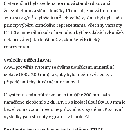
(referenční) byla zvolena normová standardizovaná
železobetonová stěna tloušťky 15 cm, objemová hmotnost
3
2
350 ±50 kg/m
, o ploše 10 m
. Při volbě sytému byl uplatněn
princip výběru kritického reprezentanta. Všechny varianty
ETICS s minerální izolací nemohou být bez dalších zkoušek
deklarovány jako lepší než vyzkoušený kritický
reprezentant.
Výsledky měření AVMI
AVMI prověřila systémy se dvěma tloušťkami minerální
izolace (100 a 200 mm) tak, aby bylo možné výsledky v
případě potřeby lineárně interpolovat.
U systému s minerální izolací o tloušťce 200 mm bylo
naměřeno zlepšení o 2 dB. ETICS s izolací tloušťky 100 mm je
bez vlivu na vzduchovou neprůzvučnost systému. Pozitivní
výsledky jsou shrnuty v grafu a v tabulce 2.
Pozitivní vlivy na zvukovou izolaci stěny s ETICS