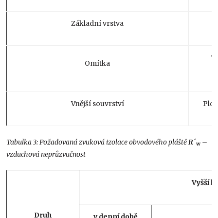
Základní vrstva
T
Omítka
Vnější souvrství
Ploš
Tabulka 3: Požadovaná zvuková izolace obvodového pláště
R´
–
w
vzduchová neprůzvučnost
Vyšší h
Druh
v denní době