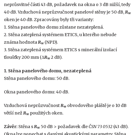
neprůsvitné části 43 dB, požadavek na okna o 3 dB nižší, tedy
40 dB. Vzduchová neprůzvučnost panelové stěny je 50 dB,
R
w
oken je 40 dB. Zpracovány byly tři varianty:
1. Stěna panelového domu zůstane nezateplená.
2. Stěna zateplená systémem ETICS, u kterého nebude
známa hodnota
R
(NPD).
w
3. Stěna zateplená systémem ETICS s minerální izolací
tloušťky 200 mm (Δ
R
2 dB).
w
1. Stěna panelového domu, nezateplená
Stěna panelového domu: 50 dB.
Okna panelového domu: 40 dB.
Vzduchová neprůzvučnost
R
obvodového pláště je o 10 dB
w
větší než
R
použitých oken.
w
Závěr:
Stěna s
R
50 dB > požadavek dle
ČSN 73 0532
(43 dB).
w
Okna lze ponechat s danými akustickými parametry. Stěna