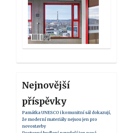
Nejnovější
příspěvky
Památka UNESCO i komunitní sál dokazují,
že moderní materiály nejsou jen pro
novostavby
Dostupné bydlení nevyřeší jen nová