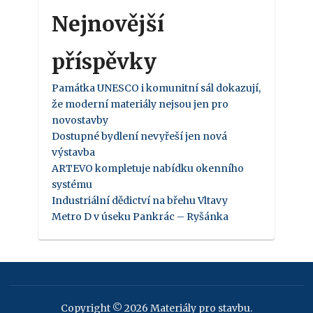
Nejnovější
příspěvky
Památka UNESCO i komunitní sál dokazují,
že moderní materiály nejsou jen pro
novostavby
Dostupné bydlení nevyřeší jen nová
výstavba
ARTEVO kompletuje nabídku okenního
systému
Industriální dědictví na břehu Vltavy
Metro D v úseku Pankrác – Ryšánka
Copyright © 2026 Materiály pro stavbu.