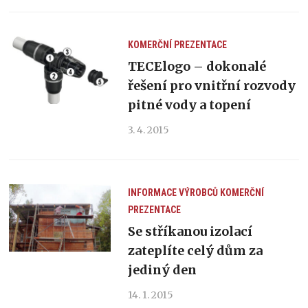
KOMERČNÍ PREZENTACE
TECElogo – dokonalé
řešení pro vnitřní rozvody
pitné vody a topení
3. 4. 2015
INFORMACE VÝROBCŮ
KOMERČNÍ
PREZENTACE
Se stříkanou izolací
zateplíte celý dům za
jediný den
14. 1. 2015