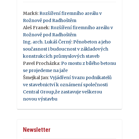
Mark8
:
Rozšíření firemního areálu v
Rožnově pod Radhoštěm
Aleš Franek
:
Rozšíření firemního areálu v
Rožnově pod Radhoštěm
Ing. arch. Lukáš Černý
:
Pěnobeton a jeho
současnost i budoucnost v základových
konstrukcích průmyslových staveb
Pavel Procházka
:
Po mostu z bílého betonu
se projedeme na jaře
Šmejkal Jan
:
Vyjádření Svazu podnikatelů
ve stavebnictví k oznámení společnosti
Central Group,že zastavuje veškerou
novou výstavbu
Newsletter