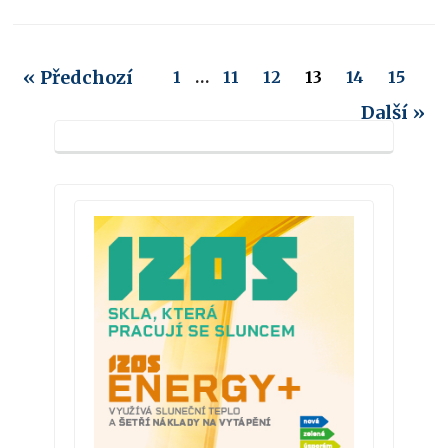
« Předchozí
1
…
11
12
13
14
15
Další »