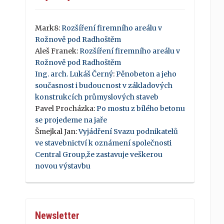
Mark8
:
Rozšíření firemního areálu v
Rožnově pod Radhoštěm
Aleš Franek
:
Rozšíření firemního areálu v
Rožnově pod Radhoštěm
Ing. arch. Lukáš Černý
:
Pěnobeton a jeho
současnost i budoucnost v základových
konstrukcích průmyslových staveb
Pavel Procházka
:
Po mostu z bílého betonu
se projedeme na jaře
Šmejkal Jan
:
Vyjádření Svazu podnikatelů
ve stavebnictví k oznámení společnosti
Central Group,že zastavuje veškerou
novou výstavbu
Newsletter