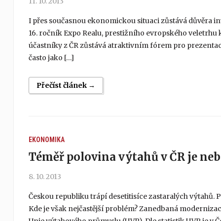
11. 10. 2013
I přes současnou ekonomickou situaci zůstává důvěra inv
16. ročník Expo Realu, prestižního evropského veletrhu 
účastníky z ČR zůstává atraktivním fórem pro prezentaci
často jako […]
Přečíst článek →
EKONOMIKA
Téměř polovina výtahů v ČR je ne
8. 10. 2013
Českou republiku trápí desetitisíce zastaralých výtahů. Př
Kde je však nejčastější problém? Zanedbaná modernizace 