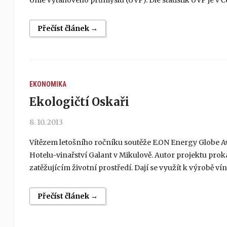
Unie výtahového průmyslu (UVP). Dle statistik UVP je v Če
Přečíst článek →
EKONOMIKA
Ekologičtí Oskaři
8. 10. 2013
Vítězem letošního ročníku soutěže E.ON Energy Globe Aw
Hotelu-vinařství Galant v Mikulově. Autor projektu prok
zatěžujícím životní prostředí. Dají se využít k výrobě ví
Přečíst článek →