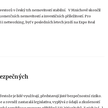
estorů v český trh nemovitostí stabilní. V Mnichově skončil
komerčních nemovitostí a investičních příležitostí. Pro
 i networking, byť v posledních letech jezdí na Expo Real
bezpečných
estože je lidé využívají, představují jisté bezpečnostní riziko.
a rovněž zastaralá legislativa, vyplývá z údajů a zkušeností