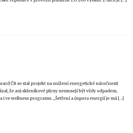
ské republice v provozu přibližně 133 200 výtahů. Z nich je […]
ard ČR se stal projekt na snížení energetické náročnosti
ázal, že ani skleníkové plyny nemusejí být vždy odpadem,
na i ve wellness programu. „Šetření a úspora energií je má […]