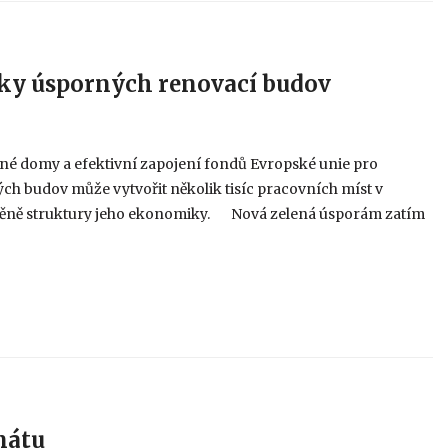
cky úsporných renovací budov
é domy a efektivní zapojení fondů Evropské unie pro
h budov může vytvořit několik tisíc pracovních míst v
změně struktury jeho ekonomiky. Nová zelená úsporám zatím
nátu