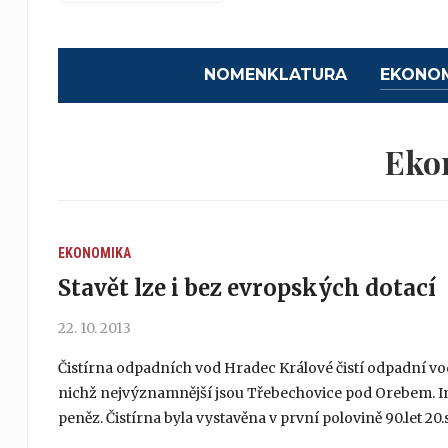
NOMENKLATURA
EKONO
Eko
EKONOMIKA
Stavět lze i bez evropských dotací
22. 10. 2013
Čistírna odpadních vod Hradec Králové čistí odpadní vod
nichž nejvýznamnější jsou Třebechovice pod Orebem. In
peněz. Čistírna byla vystavěna v první polovině 90.let 20.