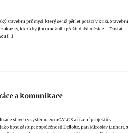
ý stavební průmysl, který se už pět let potácí v krizi. Stavební
é zakázky, která by jim umožnila přežít další měsíce. Dostat
hou […]
práce a komunikace
lizace staveb v systému euroCALC 3 a řízení projektů v
o host zástupce společnosti Delloite, pan Miroslav Linhart, s