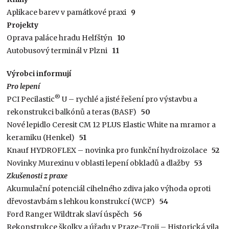
Aplikace barev v památkové praxi
9
Projekty
Oprava paláce hradu Helfštýn
10
Autobusový terminál v Plzni
11
Výrobci informují
Pro lepení
®
PCI Pecilastic
U – rychlé a jisté řešení pro výstavbu a
rekonstrukci balkónů a teras (BASF)
50
Nové lepidlo Ceresit CM 12 PLUS Elastic White na mramor a
keramiku (Henkel)
51
Knauf HYDROFLEX – novinka pro funkční hydroizolace
52
Novinky Murexinu v oblasti lepení obkladů a dlažby
53
Zkušenosti z praxe
Akumulační potenciál cihelného zdiva jako výhoda oproti
dřevostavbám s lehkou konstrukcí (WCP)
54
Ford Ranger Wildtrak slaví úspěch
56
Rekonstrukce školky a úřadu v Praze-Troji – Historická vila