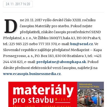
24. 11. 2017 16:20
D
ne 20. 11. 2017 vyšlo deváté číslo XXIII. ročníku
časopisu Materiály pro stavbu. Pokud nejste
předplatiteli, získáte časopis prostřednictví SEND
Předplatné, s. r. o., Ve Žlíbku 1800/77, hala A3, 193 00 Praha 9,
tel.: 225 985 225 nebo 777 333 370, e-mail:
bm@send.cz
. Ve
Slovenské republice zajišťuje předplatné Mediaprint – Kapa
Pressegrosso, a. s., P.O. Box 183, 830 00 Bratislava 3, tel.: +421
244 458 821, e-mail:
predplatne@abompkapa.sk
. Pokud
dáváte přednost elektronické verzi časopisu, najdete ji na
www.ecasopis.businessmedia.cz
.