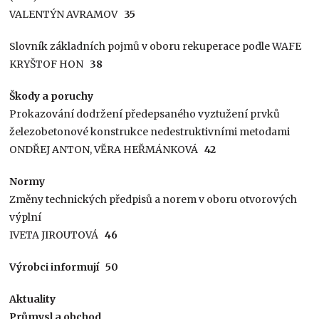
VALENTÝN AVRAMOV
35
Slovník základních pojmů v oboru rekuperace podle WAFE
KRYŠTOF HON
38
Škody a poruchy
Prokazování dodržení předepsaného vyztužení prvků
železobetonové konstrukce nedestruktivními metodami
ONDŘEJ ANTON, VĚRA HEŘMÁNKOVÁ
42
Normy
Změny technických předpisů a norem v oboru otvorových
výplní
IVETA JIROUTOVÁ
46
Výrobci informují 50
Aktuality
Průmysl a obchod