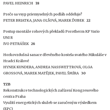
PAVEL HEINRICH
18
Prečo sa vsyp priemyselných podláh oddeľuje?
PETER BRIATKA, JANA OLŠOVÁ, MAREK ĎUBEK
22
Postup montáže rohových překladů Porotherm KP Vario
UNI R
IVO PETRÁŠEK
26
Horkovzdušná sanace dřevěného kostela svatého Mikuláše v
Hradci Králové
HYNEK KUNDERA, ANDREA NASSWETTROVÁ, OLGA
GROSSOVÁ, MAREK MATĚJEK, PAVEL ŠMÍRA
30
TZB
Rekonstrukce technologických zařízení Kongresového
centra Praha
Využití energetických služeb se zaručeným výsledkem
(EPC)