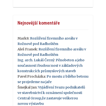
Nejnovější komentáře
Mark8
:
Rozšíření firemního areálu v
Rožnově pod Radhoštěm
Aleš Franek
:
Rozšíření firemního areálu v
Rožnově pod Radhoštěm
Ing. arch. Lukáš Černý
:
Pěnobeton a jeho
současnost i budoucnost v základových
konstrukcích průmyslových staveb
Pavel Procházka
:
Po mostu z bílého betonu
se projedeme na jaře
Šmejkal Jan
:
Vyjádření Svazu podnikatelů
ve stavebnictví k oznámení společnosti
Central Group,že zastavuje veškerou
novou výstavbu