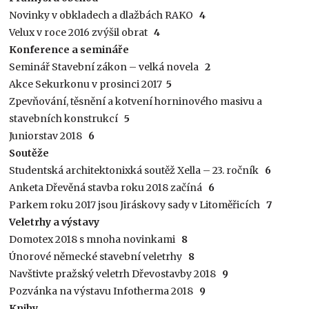
Novinky v obkladech a dlažbách RAKO
4
Velux v roce 2016 zvýšil obrat
4
Konference a semináře
Seminář Stavební zákon – velká novela
2
Akce Sekurkonu v prosinci 2017
5
Zpevňování, těsnění a kotvení horninového masivu a
stavebních konstrukcí
5
Juniorstav 2018
6
Soutěže
Studentská architektonixká soutěž Xella – 23. ročník
6
Anketa Dřevěná stavba roku 2018 začíná
6
Parkem roku 2017 jsou Jiráskovy sady v Litoměřicích
7
Veletrhy a výstavy
Domotex 2018 s mnoha novinkami
8
Únorové německé stavební veletrhy
8
Navštivte pražský veletrh Dřevostavby 2018
9
Pozvánka na výstavu Infotherma 2018
9
Knihy