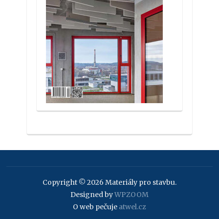
Copyright © 2026 Materiály pro stavbu.
Designed by
WPZOOM
O web pečuje
atwel.cz