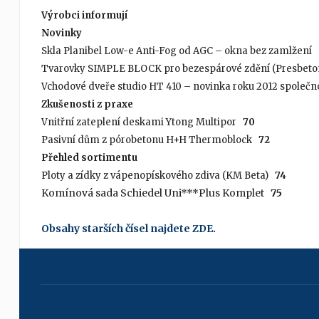
Výrobci informují
Novinky
Skla Planibel Low-e Anti-Fog od AGC – okna bez zamlžení
Tvarovky SIMPLE BLOCK pro bezespárové zdění (Presbeto
Vchodové dveře studio HT 410 – novinka roku 2012 spol
Zkušenosti z praxe
Vnitřní zateplení deskami Ytong Multipor
70
Pasivní dům z pórobetonu H+H Thermoblock
72
Přehled sortimentu
Ploty a zídky z vápenopískového zdiva (KM Beta)
74
Komínová sada Schiedel Uni***Plus Komplet
75
Obsahy starších čísel najdete ZDE.