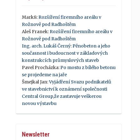
Mark8
:
Rozšíření firemního areálu v
Rožnově pod Radhoštěm
Aleš Franek
:
Rozšíření firemního areálu v
Rožnově pod Radhoštěm
Ing. arch. Lukáš Černý
:
Pěnobeton a jeho
současnost i budoucnost v základových
konstrukcích průmyslových staveb
Pavel Procházka
:
Po mostu z bílého betonu
se projedeme na jaře
Šmejkal Jan
:
Vyjádření Svazu podnikatelů
ve stavebnictví k oznámení společnosti
Central Group,že zastavuje veškerou
novou výstavbu
Newsletter