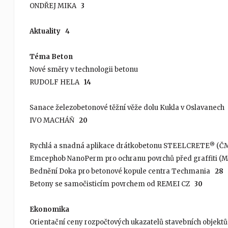
ONDŘEJ MIKA
3
Aktuality
4
Téma Beton
Nové směry v technologii betonu
RUDOLF HELA
14
Sanace železobetonové těžní věže dolu Kukla v Oslavanech
IVO MACHÁŇ
20
®
Rychlá a snadná aplikace drátkobetonu STEELCRETE
(Č
Emcephob NanoPerm pro ochranu povrchů před graffiti (
Bednění Doka pro betonové kopule centra Techmania
28
Betony se samočisticím povrchem od REMEI CZ
30
Ekonomika
Orientační ceny rozpočtových ukazatelů stavebních objektů 