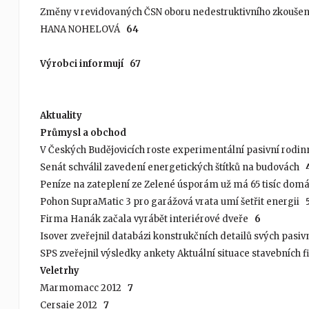
Změny v revidovaných ČSN oboru nedestruktivního zkoušení
HANA NOHELOVÁ
64
Výrobci informují
67
Aktuality
Průmysl a obchod
V Českých Budějovicích roste experimentální pasivní rod
Senát schválil zavedení energetických štítků na budovách
Peníze na zateplení ze Zelené úsporám už má 65 tisíc do
Pohon SupraMatic 3 pro garážová vrata umí šetřit energii
Firma Hanák začala vyrábět interiérové dveře
6
Isover zveřejnil databázi konstrukčních detailů svých pas
SPS zveřejnil výsledky ankety Aktuální situace stavebních
Veletrhy
Marmomacc 2012
7
Cersaie 2012
7