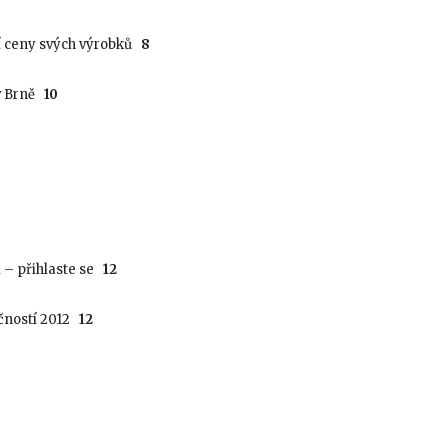
í ceny svých výrobků
8
 v Brně
10
 – přihlaste se
12
ečností 2012
12