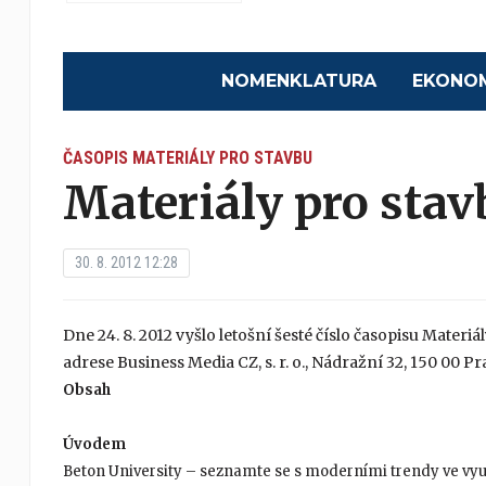
NOMENKLATURA
EKONO
ČASOPIS MATERIÁLY PRO STAVBU
Materiály pro stav
30. 8. 2012 12:28
Dne 24. 8. 2012 vyšlo letošní šesté číslo časopisu Materiá
adrese Business Media CZ, s. r. o., Nádražní 32, 150 00 Prah
Obsah
Úvodem
Beton University – seznamte se s moderními trendy ve vyu