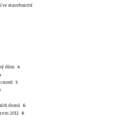
 ve stavebnictví
inný dům
4
4
mácností
5
5
ivních domů
6
 firem 2012
6