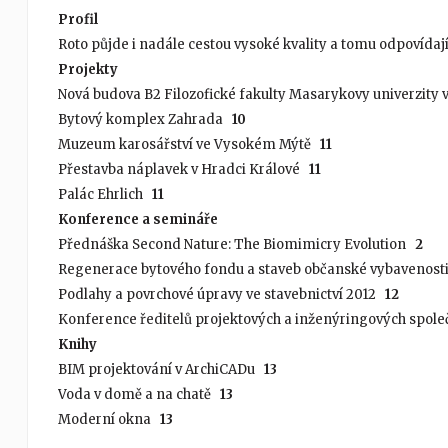
Profil
Roto půjde i nadále cestou vysoké kvality a tomu odpovídaj
Projekty
Nová budova B2 Filozofické fakulty Masarykovy univerzity
Bytový komplex Zahrada
10
Muzeum karosářství ve Vysokém Mýtě
11
Přestavba náplavek v Hradci Králové
11
Palác Ehrlich
11
Konference a semináře
Přednáška Second Nature: The Biomimicry Evolution
2
Regenerace bytového fondu a staveb občanské vybavenosti
Podlahy a povrchové úpravy ve stavebnictví 2012
12
Konference ředitelů projektových a inženýringových spol
Knihy
BIM projektování v ArchiCADu
13
Voda v domě a na chatě
13
Moderní okna
13