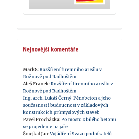
Nejnovější komentáře
Mark8
:
Rozšíření firemního areálu v
Rožnově pod Radhoštěm
Aleš Franek
:
Rozšíření firemního areálu v
Rožnově pod Radhoštěm
Ing. arch. Lukáš Černý
:
Pěnobeton a jeho
současnost i budoucnost v základových
konstrukcích průmyslových staveb
Pavel Procházka
:
Po mostu z bílého betonu
se projedeme na jaře
Šmejkal Jan
:
Vyjádření Svazu podnikatelů