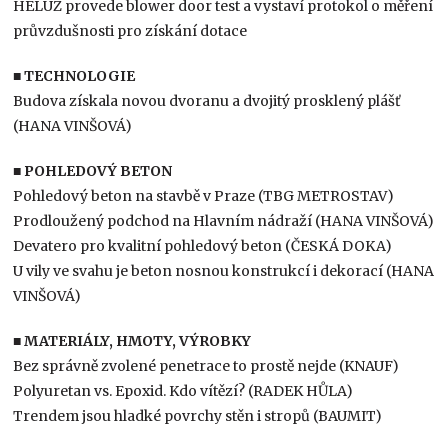
HELUZ provede blower door test a vystaví protokol o měření
průvzdušnosti pro získání dotace
■
TECHNOLOGIE
Budova získala novou dvoranu a dvojitý prosklený plášť
(HANA VINŠOVÁ)
■
POHLEDOVÝ BETON
Pohledový beton na stavbě v Praze (TBG METROSTAV)
Prodloužený podchod na Hlavním nádraží (HANA VINŠOVÁ)
Devatero pro kvalitní pohledový beton (ČESKÁ DOKA)
U vily ve svahu je beton nosnou konstrukcí i dekorací (HANA
VINŠOVÁ)
■
MATERIÁLY, HMOTY, VÝROBKY
Bez správně zvolené penetrace to prostě nejde (KNAUF)
Polyuretan vs. Epoxid. Kdo vítězí? (RADEK HŮLA)
Trendem jsou hladké povrchy stěn i stropů (BAUMIT)