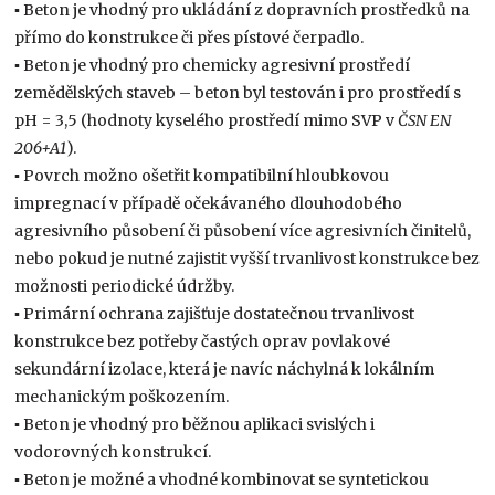
▪
Beton je vhodný pro ukládání z dopravních prostředků na
přímo do konstrukce či přes pístové čerpadlo.
▪ Beton je vhodný pro chemicky agresivní prostředí
zemědělských staveb – beton byl testován i pro prostředí s
pH = 3,5 (hodnoty kyselého prostředí mimo SVP v
ČSN EN
206+A1
).
▪ Povrch možno ošetřit kompatibilní hloubkovou
impregnací v případě očekávaného dlouhodobého
agresivního působení či působení více agresivních činitelů,
nebo pokud je nutné zajistit vyšší trvanlivost konstrukce bez
možnosti periodické údržby.
▪ Primární ochrana zajišťuje dostatečnou trvanlivost
konstrukce bez potřeby častých oprav povlakové
sekundární izolace, která je navíc náchylná k lokálním
mechanickým poškozením.
▪ Beton je vhodný pro běžnou aplikaci svislých i
vodorovných konstrukcí.
▪ Beton je možné a vhodné kombinovat se syntetickou