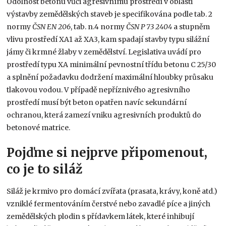
Odolnost betonu vůči agresivnímu prostředí v oblasti
výstavby zemědělských staveb je specifikována podle tab. 2
normy
ČSN EN 206
, tab. n.4 normy
ČSN P 73 2404
a stupněm
vlivu prostředí XA1 až XA3, kam spadají stavby typu silážní
jámy či krmné žlaby v zemědělství. Legislativa uvádí pro
prostředí typu XA minimální pevnostní třídu betonu C 25/30
a splnění požadavku dodržení maximální hloubky průsaku
tlakovou vodou. V případě nepříznivého agresivního
prostředí musí být beton opatřen navíc sekundární
ochranou, která zamezí vniku agresivních produktů do
betonové matrice.
Pojďme si nejprve připomenout,
co je to siláž
Siláž je krmivo pro domácí zvířata (prasata, krávy, koně atd.)
vzniklé fermentováním čerstvé nebo zavadlé píce a jiných
zemědělských plodin s přídavkem látek, které inhibují