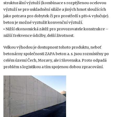
strukturální výztuží (kombinace s rozptýlenou ocelovou
výztuží se pro uskladnění siláže a jiných hmot sloužících
jako potrava pro dobytek či pro prostředí s pH<4 vylučuje).
beton je možné vyztužit konvenční výztuží.
▪ Nižší ekonomická zátěž pro provozovatele konstrukce –
nižší frekvence údržby, delší životnost.
Velkou výhodou je dostupnost tohoto produktu, neboť
betonárny společnosti ZAPA beton a. s. jsou rozmístěny po
celém území Čech, Moravy, ale i Slovenska. Proto odpadá
problém s logistikou a tím spojenou dobou zpracování.