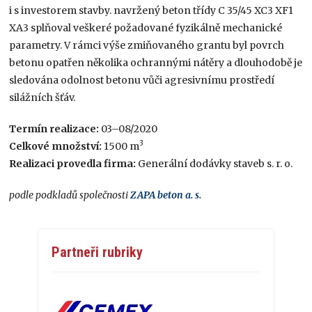
i s investorem stavby. navržený beton třídy C 35/45 XC3 XF1
XA3 splňoval veškeré požadované fyzikálně mechanické
parametry. V rámci výše zmiňovaného grantu byl povrch
betonu opatřen několika ochrannými nátěry a dlouhodobě je
sledována odolnost betonu vůči agresivnímu prostředí
silážních šťáv.
Termín realizace:
03–08/2020
3
Celkové množství:
1500 m
Realizaci provedla firma:
Generální dodávky staveb s. r. o.
podle podkladů společnosti
ZAPA beton a. s.
Partneři rubriky