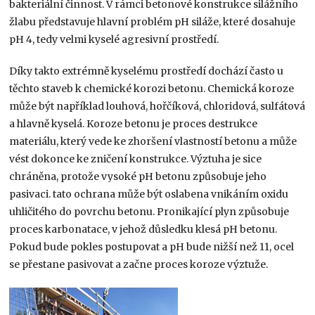
bakteriální činnost. V rámci betonové konstrukce silážního
žlabu představuje hlavní problém pH siláže, které dosahuje
pH 4, tedy velmi kyselé agresivní prostředí.
Díky takto extrémně kyselému prostředí dochází často u
těchto staveb k chemické korozi betonu. Chemická koroze
může být například louhová, hořčíková, chloridová, sulfátová
a hlavně kyselá. Koroze betonu je proces destrukce
materiálu, který vede ke zhoršení vlastností betonu a může
vést dokonce ke zničení konstrukce. Výztuha je sice
chráněna, protože vysoké pH betonu způsobuje jeho
pasivaci. tato ochrana může být oslabena vnikáním oxidu
uhličitého do povrchu betonu. Pronikající plyn způsobuje
proces karbonatace, v jehož důsledku klesá pH betonu.
Pokud bude pokles postupovat a pH bude nižší než 11, ocel
se přestane pasivovat a začne proces koroze výztuže.