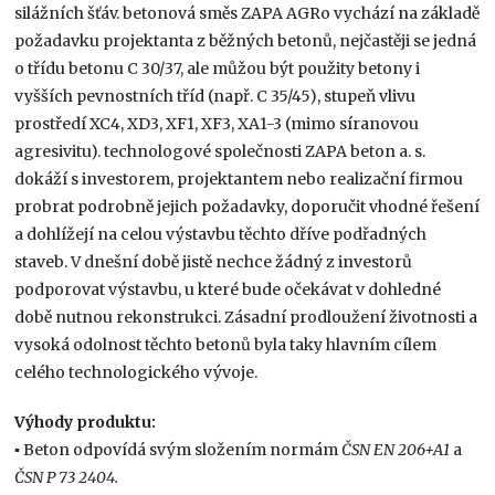
silážních šťáv. betonová směs ZAPA AGRo vychází na základě
požadavku projektanta z běžných betonů, nejčastěji se jedná
o třídu betonu C 30/37, ale můžou být použity betony i
vyšších pevnostních tříd (např. C 35/45), stupeň vlivu
prostředí XC4, XD3, XF1, XF3, XA1-3 (mimo síranovou
agresivitu). technologové společnosti ZAPA beton a. s.
dokáží s investorem, projektantem nebo realizační firmou
probrat podrobně jejich požadavky, doporučit vhodné řešení
a dohlížejí na celou výstavbu těchto dříve podřadných
staveb. V dnešní době jistě nechce žádný z investorů
podporovat výstavbu, u které bude očekávat v dohledné
době nutnou rekonstrukci. Zásadní prodloužení životnosti a
vysoká odolnost těchto betonů byla taky hlavním cílem
celého technologického vývoje.
Výhody produktu:
▪
Beton odpovídá svým složením normám
ČSN EN 206+A1
a
ČSN P 73 2404.