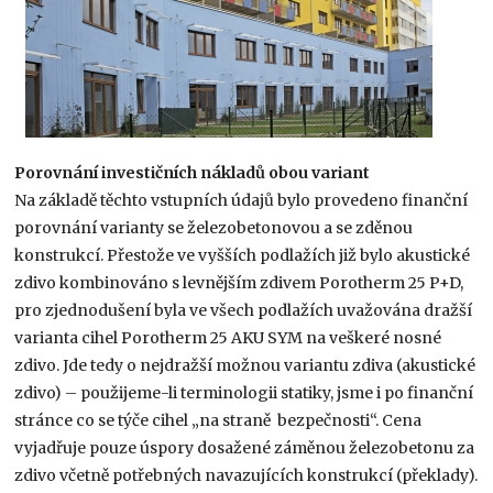
Porovnání investičních nákladů obou variant
Na základě těchto vstupních údajů bylo provedeno finanční
porovnání varianty se železobetonovou a se zděnou
konstrukcí. Přestože ve vyšších podlažích již bylo akustické
zdivo kombinováno s levnějším zdivem Porotherm 25 P+D,
pro zjednodušení byla ve všech podlažích uvažována dražší
varianta cihel Porotherm 25 AKU SYM na veškeré nosné
zdivo. Jde tedy o nejdražší možnou variantu zdiva (akustické
zdivo) – použijeme-li terminologii statiky, jsme i po finanční
stránce co se týče cihel „na straně bezpečnosti“. Cena
vyjadřuje pouze úspory dosažené záměnou železobetonu za
zdivo včetně potřebných navazujících konstrukcí (překlady).