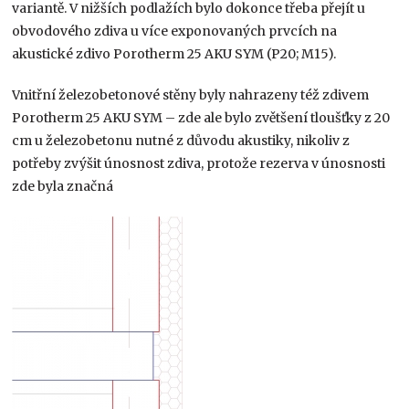
variantě. V nižších podlažích bylo dokonce třeba přejít u
obvodového zdiva u více exponovaných prvcích na
akustické zdivo Porotherm 25 AKU SYM (P20; M15).
Vnitřní železobetonové stěny byly nahrazeny též zdivem
Porotherm 25 AKU SYM – zde ale bylo zvětšení tloušťky z 20
cm u železobetonu nutné z důvodu akustiky, nikoliv z
potřeby zvýšit únosnost zdiva, protože rezerva v únosnosti
zde byla značná