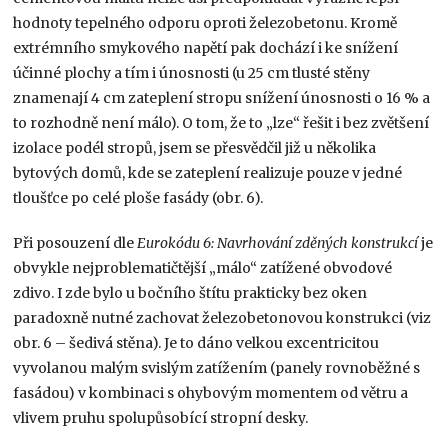
hodnoty tepelného odporu oproti železobetonu. Kromě
extrémního smykového napětí pak dochází i ke snížení
účinné plochy a tím i únosnosti (u 25 cm tlusté stěny
znamenají 4 cm zateplení stropu snížení únosnosti o 16 % a
to rozhodně není málo). O tom, že to „lze“ řešit i bez zvětšení
izolace podél stropů, jsem se přesvědčil již u několika
bytových domů, kde se zateplení realizuje pouze v jedné
tloušťce po celé ploše fasády (obr. 6).
Při posouzení dle
Eurokódu 6: Navrhování zděných konstrukcí
je
obvykle nejproblematičtější „málo“ zatížené obvodové
zdivo. I zde bylo u bočního štítu prakticky bez oken
paradoxně nutné zachovat železobetonovou konstrukci (viz
obr. 6 – šedivá stěna). Je to dáno velkou excentricitou
vyvolanou malým svislým zatížením (panely rovnoběžné s
fasádou) v kombinaci s ohybovým momentem od větru a
vlivem pruhu spolupůsobící stropní desky.