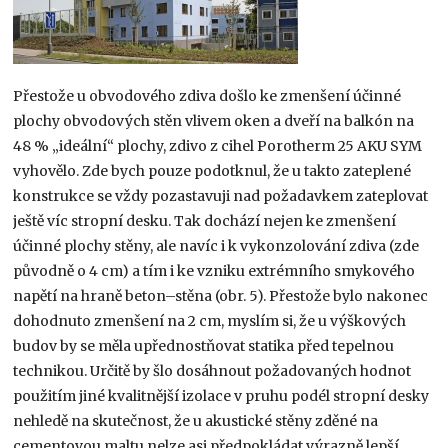
Přestože u obvodového zdiva došlo ke zmenšení účinné
plochy obvodových stěn vlivem oken a dveří na balkón na
48 % „ideální“ plochy, zdivo z cihel Porotherm 25 AKU SYM
vyhovělo. Zde bych pouze podotknul, že u takto zateplené
konstrukce se vždy pozastavuji nad požadavkem zateplovat
ještě víc stropní desku. Tak dochází nejen ke zmenšení
účinné plochy stěny, ale navíc i k vykonzolování zdiva (zde
původně o 4 cm) a tím i ke vzniku extrémního smykového
napětí na hraně beton–stěna (obr. 5). Přestože bylo nakonec
dohodnuto zmenšení na 2 cm, myslím si, že u výškových
budov by se měla upřednostňovat statika před tepelnou
technikou. Určitě by šlo dosáhnout požadovaných hodnot
použitím jiné kvalitnější izolace v pruhu podél stropní desky
nehledě na skutečnost, že u akustické stěny zděné na
cementovou maltu nelze asi předpokládat výrazně lepší