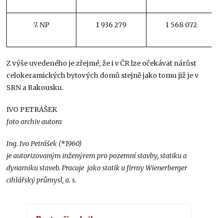
7. NP
1 936 279
1 568 072
Z výše uvedeného je zřejmé, že i v ČR lze očekávat nárůst
celokeramických bytových domů stejně jako tomu již je v
SRN a Rakousku.
IVO PETRÁŠEK
foto archiv autora
Ing. Ivo Petrášek (*1960)
je autorizovaným inženýrem pro pozemní stavby, statiku a
dynamiku staveb. Pracuje jako statik u firmy Wienerberger
cihlářský průmysl, a. s.