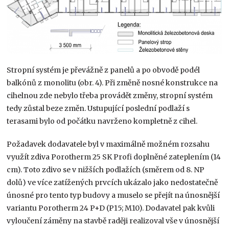
Stropní systém je převážně z panelů a po obvodě podél
balkónů z monolitu (obr. 4). Při změně nosné konstrukce na
cihelnou zde nebylo třeba provádět změny, stropní systém
tedy zůstal beze změn. Ustupující poslední podlaží s
terasami bylo od počátku navrženo kompletně z cihel.
Požadavek dodavatele byl v maximálně možném rozsahu
využít zdiva Porotherm 25 SK Profi doplněné zateplením (14
cm). Toto zdivo se v nižších podlažích (směrem od 8. NP
dolů) ve více zatížených prvcích ukázalo jako nedostatečně
únosné pro tento typ budovy a muselo se přejít na únosnější
variantu Porotherm 24 P+D (P15; M10). Dodavatel pak kvůli
vyloučení záměny na stavbě raději realizoval vše v únosnější