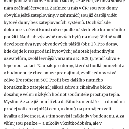
osmipodlažní bytové domy. Dalo by se až říci, že nová sídliště
nám začínají červenat. Zatímco u nás v ČR jsou tyto domy
obvykle ještě zateplovány, v zahraničí jsou již častěji vidět
bytové domy bez zateplovacích systémů. Dochází zde
dokonce k dělení konstrukce podle následného komerčního
použití. Např. při výstavbě nových bytů na okraji Vídně volil
developer dva typy obvodových plášťů (obr. 1 ). Pro domy,
kde dojde k rozprodání bytových jednotek jednotlivým
uživatelům, zvolil levnější variantu s ETICS, tj. tenčí zdivo +
tepelnou izolaci. Naopak pro domy, které si hodlá ponechat a
v budoucnu je chce pouze pronajímat, zvolil jednovrstvé
zdivo (Porotherm 50T Profi) bez dalšího nutného
kontaktního zateplení, jelikož zdivo z cihelného bloku
dosahuje velmi nízkých hodnot součinitele prostupu tepla.
Myslím, že zde již není třeba dalšího komentáře – u domů na
prodej volí co nejnižší cenu, u domů na pronájem volí
kvalitu a životnost. A s tím souvisí i náklady v budoucnu. A za
vším jsou peníze – a nikoliv v krátkodobém, ale v