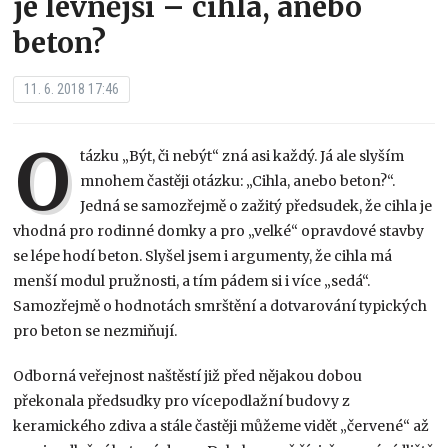
je levnější – cihla, anebo
beton?
11. 6. 2018 17:46
O
tázku „Být, či nebýt“ zná asi každý. Já ale slyším
mnohem častěji otázku: „Cihla, anebo beton?“.
Jedná se samozřejmě o zažitý předsudek, že cihla je
vhodná pro rodinné domky a pro „velké“ opravdové stavby
se lépe hodí beton. Slyšel jsem i argumenty, že cihla má
menší modul pružnosti, a tím pádem si i více „sedá“.
Samozřejmě o hodnotách smrštění a dotvarování typických
pro beton se nezmiňují.
Odborná veřejnost naštěstí již před nějakou dobou
překonala předsudky pro vícepodlažní budovy z
keramického zdiva a stále častěji můžeme vidět „červené“ až