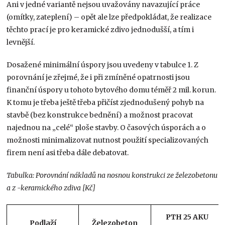
Ani v jedné variantě nejsou uvažovány navazující práce
(omítky, zateplení) – opět ale lze předpokládat, že realizace
těchto prací je pro keramické zdivo jednodušší, a tím i
levnější.
Dosažené minimální úspory jsou uvedeny v tabulce 1. Z
porovnání je zřejmé, že i při zmíněné opatrnosti jsou
finanční úspory u tohoto bytového domu téměř 2 mil. korun.
K tomu je třeba ještě třeba přičíst zjednodušený pohyb na
stavbě (bez konstrukce bednění) a možnost pracovat
najednou na „celé“ ploše stavby. O časových úsporách a o
možnosti minimalizovat nutnost použití specializovaných
firem není asi třeba dále debatovat.
Tabulka: Porovnání nákladů na nosnou konstrukci ze železobetonu
a z -keramického zdiva [Kč]
PTH 25 AKU
Podlaží
Železobeton