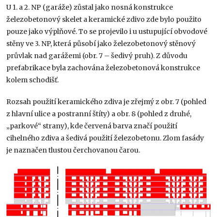
U 1. a 2. NP (garáže) zůstal jako nosná konstrukce
železobetonový skelet a keramické zdivo zde bylo použito
pouze jako výplňové. To se projevilo i u ustupující obvodové
stěny ve 3. NP, která působí jako železobetonový stěnový
průvlak nad garážemi (obr. 7 – šedivý pruh). Z důvodu
prefabrikace byla zachována železobetonová konstrukce
kolem schodišť.
Rozsah použití keramického zdiva je zřejmý z obr. 7 (pohled
z hlavní ulice a postranní štíty) a obr. 8 (pohled z druhé,
„parkové“ strany), kde červená barva značí použití
cihelného zdiva a šedivá použití železobetonu. Zlom fasády
je naznačen tlustou čerchovanou čarou.