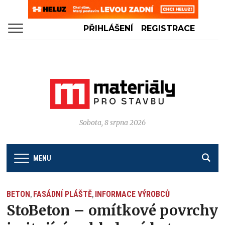
PŘIHLÁŠENÍ
REGISTRACE
Sobota, 8 srpna 2026
MENU
BETON
FASÁDNÍ PLÁŠTĚ
INFORMACE VÝROBCŮ
,
,
StoBeton – omítkové povrchy