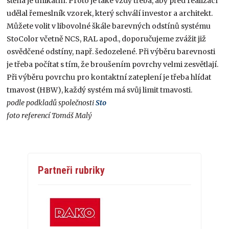
stěna je unikátní. Proto je také vždy třeba, aby před realizací
udělal řemeslník vzorek, který schválí investor a architekt.
Můžete volit v libovolné škále barevných odstínů systému
StoColor včetně NCS, RAL apod., doporučujeme zvážit již
osvědčené odstíny, např. šedozelené. Při výběru barevnosti
je třeba počítat s tím, že broušením povrchy velmi zesvětlají.
Při výběru povrchu pro kontaktní zateplení je třeba hlídat
tmavost (HBW), každý systém má svůj limit tmavosti.
podle podkladů společnosti
Sto
foto referencí Tomáš Malý
Partneři rubriky