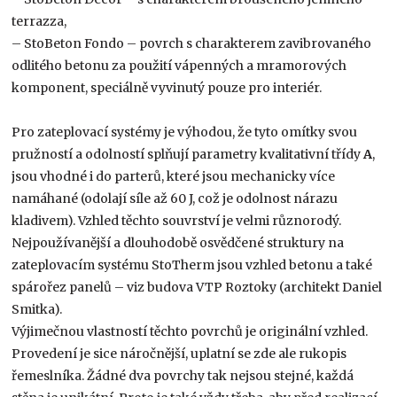
terrazza,
– StoBeton Fondo – povrch s charakterem zavibrovaného
odlitého betonu za použití vápenných a mramorových
komponent, speciálně vyvinutý pouze pro interiér.
Pro zateplovací systémy je výhodou, že tyto omítky svou
pružností a odolností splňují parametry kvalitativní třídy
A
,
jsou vhodné i do parterů, které jsou mechanicky více
namáhané (odolají síle až 60 J, což je odolnost nárazu
kladivem). Vzhled těchto souvrství je velmi různorodý.
Nejpoužívanější a dlouhodobě osvědčené struktury na
zateplovacím systému StoTherm jsou vzhled betonu a také
spárořez panelů – viz budova VTP Roztoky (architekt Daniel
Smitka).
Výjimečnou vlastností těchto povrchů je originální vzhled.
Provedení je sice náročnější, uplatní se zde ale rukopis
řemeslníka. Žádné dva povrchy tak nejsou stejné, každá