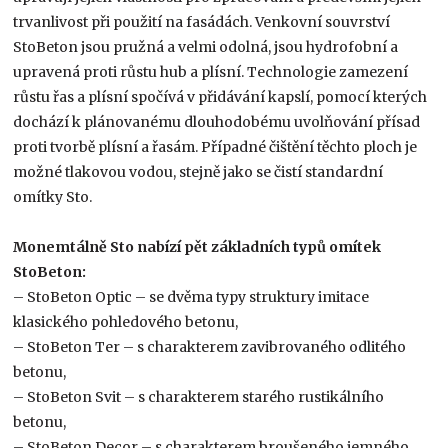
trvanlivost při použití na fasádách. Venkovní souvrství
StoBeton jsou pružná a velmi odolná, jsou hydrofobní a
upravená proti růstu hub a plísní. Technologie zamezení
růstu řas a plísní spočívá v přidávání kapslí, pomocí kterých
dochází k plánovanému dlouhodobému uvolňování přísad
proti tvorbě plísní a řasám. Případné čištění těchto ploch je
možné tlakovou vodou, stejně jako se čistí standardní
omítky Sto.
Monemtálně Sto nabízí pět základních typů omítek
StoBeton:
– StoBeton Optic – se dvěma typy struktury imitace
klasického pohledového betonu,
– StoBeton Ter – s charakterem zavibrovaného odlitého
betonu,
– StoBeton Svit – s charakterem starého rustikálního
betonu,
– StoBeton Decor – s charakterem broušeného jemného