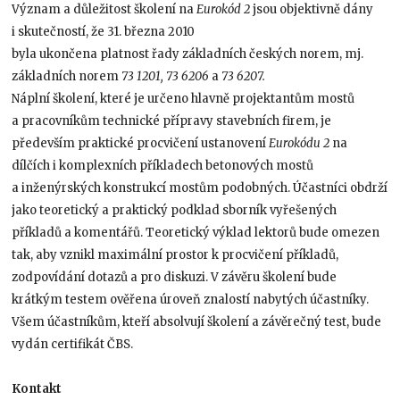
Význam a důležitost školení na
Eurokód 2
jsou objektivně dány
i skutečností, že 31. března 2010
byla ukončena platnost řady základních českých norem, mj.
základních norem
73 1201, 73 6206
a
73 6207.
Náplní školení, které je určeno hlavně projektantům mostů
a pracovníkům technické přípravy stavebních firem, je
především praktické procvičení ustanovení
Eurokódu 2
na
dílčích i komplexních příkladech betonových mostů
a inženýrských konstrukcí mostům podobných. Účastníci obdrží
jako teoretický a praktický podklad sborník vyřešených
příkladů a komentářů. Teoretický výklad lektorů bude omezen
tak, aby vznikl maximální prostor k procvičení příkladů,
zodpovídání dotazů a pro diskuzi. V závěru školení bude
krátkým testem ověřena úroveň znalostí nabytých účastníky.
Všem účastníkům, kteří absolvují školení a závěrečný test, bude
vydán certifikát ČBS.
Kontakt