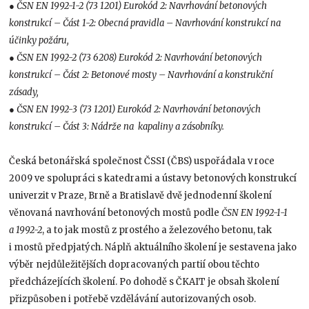
● ČSN EN 1992-1-2 (73 1201) Eurokód 2: Navrhování betonových
konstrukcí – Část 1-2: Obecná pravidla – Navrhování konstrukcí na
účinky požáru,
● ČSN EN 1992-2 (73 6208) Eurokód 2: Navrhování betonových
konstrukcí – Část 2: Betonové mosty – Navrhování a konstrukční
zásady,
● ČSN EN 1992-3 (73 1201) Eurokód 2: Navrhování betonových
konstrukcí – Část 3: Nádrže na kapaliny a zásobníky.
Česká betonářská společnost ČSSI (ČBS) uspořádala v roce
2009 ve spolupráci s katedrami a ústavy betonových konstrukcí
univerzit v Praze, Brně a Bratislavě dvě jednodenní školení
věnovaná navrhování betonových mostů podle
ČSN EN 1992-1-1
a 1992-2
, a to jak mostů z prostého a železového betonu, tak
i mostů předpjatých. Náplň aktuálního školení je sestavena jako
výběr nejdůležitějších dopracovaných partií obou těchto
předcházejících školení. Po dohodě s ČKAIT je obsah školení
přizpůsoben i potřebě vzdělávání autorizovaných osob.