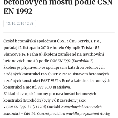
betonových mostů podle ČSN
EN 1992
12. 10. 2010 12:58
Česká betonářská společnost ČSSI a ČBS Servis, s. r. o.,
pořádají 2. listopadu 2010 v hotelu Olympik Tristar (U
Sluncové 14, Praha 8) školení zaměřené na navrhování
betonových mostů podle
ČSN EN 1992 (Eurokódu 2).
Školení je připraveno ve spolupráci s katedrou betonových
a zděných konstrukcí FSv ČVUT v Praze, ústavem betonových
a zděných konstrukcí FAST VUT v Brně a katedrou betonových
konstrukcí a mostů SvF STU Bratislava.
Základní evropské normy pro navrhování betonových
konstrukcí (Eurokód 2) byly v ČR zavedeny jako:
● ČSN EN 1992-1-1 (73 1201) Eurokód 2: Navrhování betonových
konstrukcí – Část 1-1: Obecná pravidla a pravidla pro pozemní stavby,