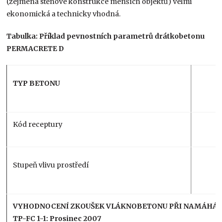
(zejména stěnové konstrukce menších objektů) velmi
ekonomická a technicky vhodná.
Tabulka: Příklad pevnostních parametrů drátkobetonu
PERMACRETE D
TYP BETONU
Kód receptury
Stupeň vlivu prostředí
VYHODNOCENÍ ZKOUŠEK VLÁKNOBETONU PŘI NAMÁHÁNÍ 
TP-FC 1-1: Prosinec 2007