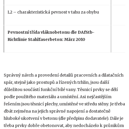
L2 – charakteristická pevnost v tahu za ohybu
Pevnostní třída vláknobetonu dle DAfStb-
Richtlinie Stahlfaserbeton: März 2010
Správný návrh a provedení detailů pracovních a dilatačních
spár, stejně jako prostupů a řízených trhlin, jsou další
důležitou součástí funkční bílé vany. Těsnicí prvky se dělí
podle použitého materiálu a umístění. Asi nejčastějším
řešením jsou těsnicí plechy, umístěné ve středu stěny. Je třeba
dbát zejména na jejich správné napojení a dostatečně
hluboké ukotvení v betonu (dle předpisu dodavatele). Dále je
třeba prvky dobře obetonovat, aby nedocházelo k průnikům