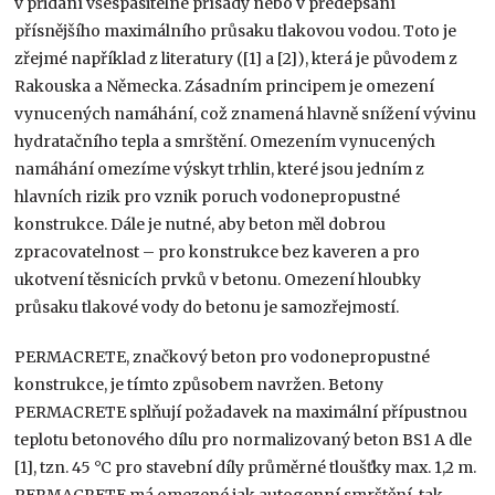
v přidání všespasitelné přísady nebo v předepsání
přísnějšího maximálního průsaku tlakovou vodou. Toto je
zřejmé například z literatury ([1] a [2]), která je původem z
Rakouska a Německa. Zásadním principem je omezení
vynucených namáhání, což znamená hlavně snížení vývinu
hydratačního tepla a smrštění. Omezením vynucených
namáhání omezíme výskyt trhlin, které jsou jedním z
hlavních rizik pro vznik poruch vodonepropustné
konstrukce. Dále je nutné, aby beton měl dobrou
zpracovatelnost – pro konstrukce bez kaveren a pro
ukotvení těsnicích prvků v betonu. Omezení hloubky
průsaku tlakové vody do betonu je samozřejmostí.
PERMACRETE, značkový beton pro vodonepropustné
konstrukce, je tímto způsobem navržen. Betony
PERMACRETE splňují požadavek na maximální přípustnou
teplotu betonového dílu pro normalizovaný beton BS1 A dle
[1], tzn. 45 °C pro stavební díly průměrné tloušťky max. 1,2 m.
PERMACRETE má omezené jak autogenní smrštění, tak