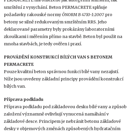
smrštění z vysychání. Beton PERMACRETE splňuje
požadavky rakouské normy
ÖNORM B 4710-1:2007
pro
betony se silně redukovaným smrštěním RRS. Jeho
deklarované parametry byly prokázány laboratorními
zkouškami i měřením přímo na stavbě. Beton byl použit na
mnoha stavbách, je tedy ověřen i praxí.
PROVÁDĚNÍ KONSTRUKCÍ BÍLÝCH VAN S BETONEM
PERMACRETE
Pouze kvalitní beton správnou funkci bílé vany nezajistí.
Níže jsou uvedeny základní principy provádění konstrukcí
bílých van.
Příprava podkladu
Příprava podkladu pod základovou desku bílé vany a způsob
založení významně ovlivňují vynucená namáhání v
základové desce. Principem je nebránit betonu základové
desky v objemových změnách způsobených hydratačním