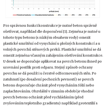
Pro správnou funkci konstrukce je nutné beton správně
ošetřovat, například dle doporučení [1]. Zejména je nutné u
tohoto typu betonu (s nízkým obsahem vody) omezit
plastické smrštění od vysychání u plošných konstrukcí a u
volných povrchů stěnových prvků. Plastické smrštění se dá
omezit zejména včasným zahájením ošetřování konstrukce.
U desek se doporučuje aplikovat na povrch betonu ihned po
urovnání postřik proti odparu. Stejný způsob ochrany
povrchu se dá použít i u čerstvě odformovaných stěn. Po
zatuhnutí (po dosažení pochozích pevností) se povrch
betonu doporučuje chránit před vysycháním fólií nebo
zaplachtováním. Obzvláště v zimním období je vhodné
povrch betonu ochránit před vychládáním (před
zvyšováním teplotního gradientu) například geotextilií s