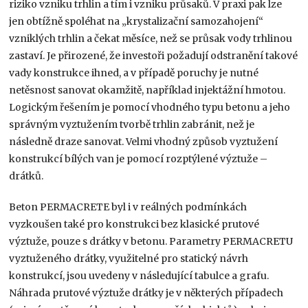
riziko vzniku trhlin a tím i vzniku průsaků. V praxi pak lze
jen obtížně spoléhat na „krystalizační samozahojení“
vzniklých trhlin a čekat měsíce, než se průsak vody trhlinou
zastaví. Je přirozené, že investoři požadují odstranění takové
vady konstrukce ihned, a v případě poruchy je nutné
netěsnost sanovat okamžitě, například injektážní hmotou.
Logickým řešením je pomocí vhodného typu betonu a jeho
správným vyztužením tvorbě trhlin zabránit, než je
následně draze sanovat. Velmi vhodný způsob vyztužení
konstrukcí bílých van je pomocí rozptýlené výztuže –
drátků.
Beton PERMACRETE byl i v reálných podmínkách
vyzkoušen také pro konstrukci bez klasické prutové
výztuže, pouze s drátky v betonu. Parametry PERMACRETU
vyztuženého drátky, využitelné pro statický návrh
konstrukcí, jsou uvedeny v následující tabulce a grafu.
Náhrada prutové výztuže drátky je v některých případech