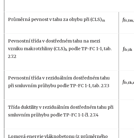
Průměrná pevnost v tahu za ohybu při (CLS)
f
m
fc,tm,fl
Pevnostní třída v dostředném tahu na mezi
vzniku makrotrhliny (CLS)
podle TP-FC 1-1, tab.
f
k
fc,tk
2.7.2
Pevnostní třída v reziduálním dostředném tahu
f
fc,tk,res
při smluvním průhybu podle TP-FC 1-1, tab. 2.7.3
Třída duktility v reziduálním dostředném tahu při
smluvním průhybu podle TP-FC 1-1 čl. 2.7.4
Lomová energie vláknobetonu (z průměrného