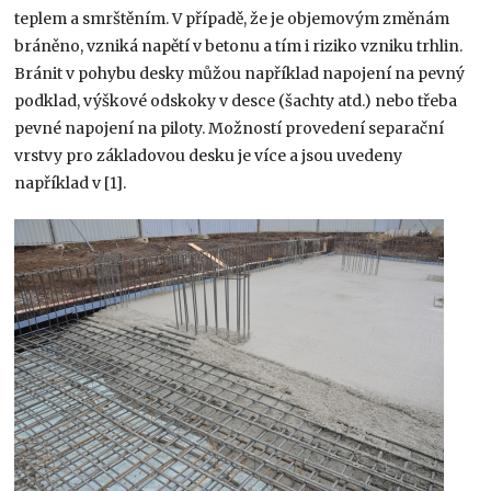
teplem a smrštěním. V případě, že je objemovým změnám
bráněno, vzniká napětí v betonu a tím i riziko vzniku trhlin.
Bránit v pohybu desky můžou například napojení na pevný
podklad, výškové odskoky v desce (šachty atd.) nebo třeba
pevné napojení na piloty. Možností provedení separační
vrstvy pro základovou desku je více a jsou uvedeny
například v [1].