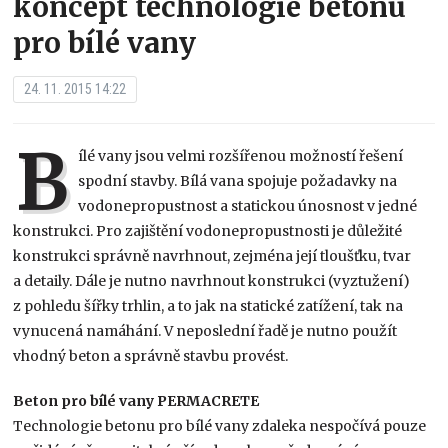
koncept technologie betonu
pro bílé vany
24. 11. 2015 14:22
B
ílé vany jsou velmi rozšířenou možností řešení
spodní stavby. Bílá vana spojuje požadavky na
vodonepropustnost a statickou únosnost v jedné
konstrukci. Pro zajištění vodonepropustnosti je důležité
konstrukci správně navrhnout, zejména její tloušťku, tvar
a detaily. Dále je nutno navrhnout konstrukci (vyztužení)
z pohledu šířky trhlin, a to jak na statické zatížení, tak na
vynucená namáhání. V neposlední řadě je nutno použít
vhodný beton a správně stavbu provést.
Beton pro bílé vany PERMACRETE
Technologie betonu pro bílé vany zdaleka nespočívá pouze