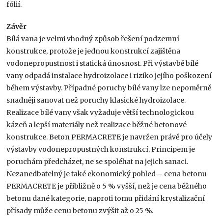
fólií.
Závěr
Bílá vana je velmi vhodný způsob řešení podzemní
konstrukce, protože je jednou konstrukcí zajištěna
vodonepropustnost i statická únosnost. Při výstavbě bílé
vany odpadá instalace hydroizolace i riziko jejího poškození
během výstavby. Případné poruchy bílé vany lze nepoměrně
snadněji sanovat než poruchy klasické hydroizolace.
Realizace bílé vany však vyžaduje větší technologickou
kázeň a lepší materiály než realizace běžné betonové
konstrukce. Beton PERMACRETE je navržen právě pro účely
výstavby vodonepropustných konstrukcí. Principem je
poruchám předcházet, ne se spoléhat na jejich sanaci.
Nezanedbatelný je také ekonomický pohled – cena betonu
PERMACRETE je přibližně o 5 % vyšší, než je cena běžného
betonu dané kategorie, naproti tomu přidání krystalizační
přísady může cenu betonu zvýšit až o 25 %.