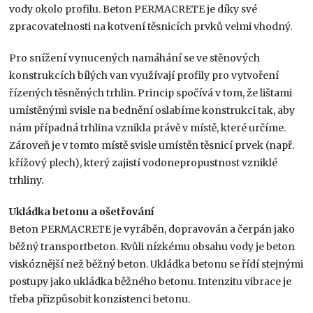
vody okolo profilu. Beton PERMACRETE je díky své
zpracovatelnosti na kotvení těsnicích prvků velmi vhodný.
Pro snížení vynucených namáhání se ve stěnových
konstrukcích bílých van využívají profily pro vytvoření
řízených těsněných trhlin. Princip spočívá v tom, že lištami
umístěnými svisle na bednění oslabíme konstrukci tak, aby
nám případná trhlina vznikla právě v místě, které určíme.
Zároveň je v tomto místě svisle umístěn těsnicí prvek (např.
křížový plech), který zajistí vodonepropustnost vzniklé
trhliny.
Ukládka betonu a ošetřování
Beton PERMACRETE je vyráběn, dopravován a čerpán jako
běžný transportbeton. Kvůli nízkému obsahu vody je beton
viskóznější než běžný beton. Ukládka betonu se řídí stejnými
postupy jako ukládka běžného betonu. Intenzitu vibrace je
třeba přizpůsobit konzistenci betonu.