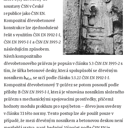
soustavy ČSN v České
republice jako ČSN EN.
Kompozitní dřevobetonové
konstrukce lze zjednodušeně
řešit s využitím
ČSN EN 1992-1-1
,
ČSN EN 1995-1-1
a
ČSN EN 1995-2
následujícím způsobem.
Návrh kompozitního
dřevobetonového průřezu je popsán v článku 5.3
ČSN EN 1995-2
s
tím, že šířka betonové desky, která spolupůsobí se dřevěným
nosníkem
b
, se určí podle článku
5.3.2.1
ČSN EN 1992-1-1
.
ef,c
Kompozitní dřevobetonový T-průřez se potom posoudí podle
přílohy B
ČSN EN 1995-1-1
, která je věnována nosníkům složeného
průřezu s mechanickými spojovacími prostředky, přičemž
hodnoty modulu prokluzu pro spoj beton – dřevo jsou uvedeny
v článku 7.1 této normy. Tento postup lze ale použít pouze v
případě, že mezi dřevěným nosníkem a betonovou deskou není
mezilehlá vrstva, např. bednění. Výpočet podle ČSN EN je