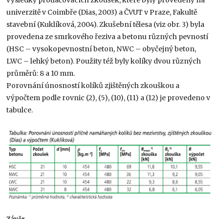
univerzitě v Coimbře (Dias, 2003) a ČVUT v Praze, Fakultě
stavební (Kuklíková, 2004). Zkušební tělesa (viz obr. 3) byla
provedena ze smrkového řeziva a betonu různých pevností
(HSC – vysokopevnostní beton, NWC – obyčejný beton,
LWC – lehký beton). Použity též byly kolíky dvou různých
průměrů: 8 a 10 mm.
Porovnání únosností kolíků zjištěných zkouškou a
výpočtem podle rovnic (2), (5), (10), (11) a (12) je provedeno v
tabulce.