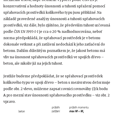
konzervativní a hodnoty únosnosti a tuhosti spřažení pomocí
spřahovacích prostředků kolíkového typu jsou přibližné. Na
základě provedené analýzy únosnosti a tuhosti spřahovacích
prostředků, viz dále, bylo zjištěno, že především tuhost určovaná
podle
ČSN EN 1995-1-1
je cca o 20 % nadhodnocována, neboť
norma předpokládá, že spřahovací prostředek je v betonu
dokonale vetknut a při zatížení nedochází k jeho zatlačení do
betonu. Dalším důležitým poznatkem je, že jakost betonu má
vliv na únosnost spřahovacích prostředků ve spojích dřevo –
beton, ale nikoliv již na jejich tuhost.
Jestliže budeme předpokládat, že se spřahovací prostředek
kolíkového typu ve spoji dřevo – beton s mezivrstvou deformuje
podle obr. 2 vlevo, můžeme zapsat rovnici rovnováhy (1) k bodu
A
pro mezní stav únosnosti spřahovacího prostředku – viz obr. 2
vpravo.