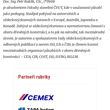
Doc. Ing. Petr Kuklík, CSc., (*1949)
je absolventem Fakulty stavební ČVUT, kde v současnosti působí
jako pedagog. Studijně pobýval na univerzitách a
vědeckovýzkumných ústavech v Evropě, Austrálii, Japonsku a
Kanadě. Zabývá se vědeckovýzkumnou a normotvornou činností v
oboru dřevěných konstrukcí, a to jak na národní, tak mezinárodní
úrovni. Je autorem a spoluautorem řady vědeckovýzkumných a
odborných publikací a norem ISO, EN a ČSN. Je členem komisí
mezinárodních organizací působících v oboru dřevěných
konstrukcí – CEN, CIB, COST, ISO, IUFRO, RILEM.
Partneři rubriky