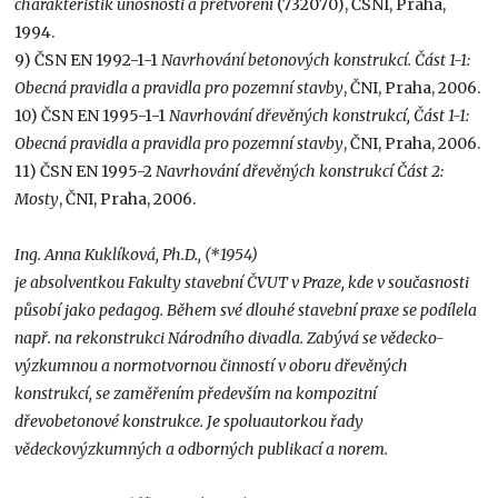
charakteristik únosnosti a přetvoření
(732070), ČSNI, Praha,
1994.
9) ČSN EN 1992-1-1
Navrhování betonových konstrukcí. Část 1-1:
Obecná pravidla a pravidla pro pozemní stavby
, ČNI, Praha, 2006.
10) ČSN EN 1995-1-1
Navrhování dřevěných konstrukcí, Část 1-1:
Obecná pravidla a pravidla pro pozemní stavby
, ČNI, Praha, 2006.
11) ČSN EN 1995-2
Navrhování dřevěných konstrukcí Část 2:
Mosty
, ČNI, Praha, 2006.
Ing. Anna Kuklíková, Ph.D., (*1954)
je absolventkou Fakulty stavební ČVUT v Praze, kde v současnosti
působí jako pedagog. Během své dlouhé stavební praxe se podílela
např. na rekonstrukci Národního divadla. Zabývá se vědecko-
výzkumnou a normotvornou činností v oboru dřevěných
konstrukcí, se zaměřením především na kompozitní
dřevobetonové konstrukce. Je spoluautorkou řady
vědeckovýzkumných a odborných publikací a norem.