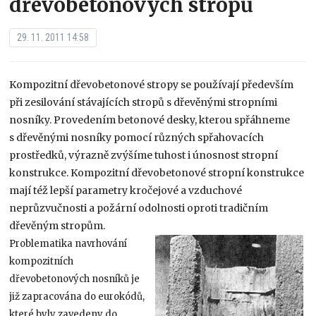
dřevobetonových stropů
29. 11. 2011 14:58
Kompozitní dřevobetonové stropy se používají především
při zesilování stávajících stropů s dřevěnými stropními
nosníky. Provedením betonové desky, kterou spřáhneme
s dřevěnými nosníky pomocí různých spřahovacích
prostředků, výrazně zvýšíme tuhost i únosnost stropní
konstrukce. Kompozitní dřevobetonové stropní konstrukce
mají též lepší parametry kročejové a vzduchové
neprůzvučnosti a požární odolnosti oproti tradičním
dřevěným stropům.
Problematika navrhování
kompozitních
dřevobetonových nosníků je
již zapracována do eurokódů,
které byly zavedeny do