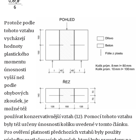
Protože podle
tohoto vztahu
vycházejí
hodnoty
plastického
momentu
únosnosti
vyšší než
podle
ohybových
zkoušek, je
možné též
používat konzervativnější vztah (12). Pomocí tohoto vztahu
byly též určeny únosnosti kolíku uvedené v tomto článku.
Pro ověření platnosti předchozích vztahů byly použity
výsledky protlačovacích zkoušek, které byly provedeny na