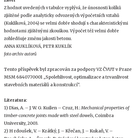
Závěr
Z hodnot uvedených v tabulce vyplývá, že únosnosti kolíků
zjištěné podle analyticky odvozených výpočetních vztahů
(Kuklíková, 2004) se velmi dobře shodují s charakteristickými
hodnotami zjištěnými zkouškou. Výpočet též velmi dobře
zohledňuje změnu jakosti betonu.
ANNA KUKLÍKOVÁ, PETR KUKLÍK
foto archiv autorů
Tento příspěvek byl zpracován za podpory VZ ČVUT v Praze
MSM 6840770001 „Spolehlivost, optimalizace a trvanlivost
stavebních materiálů a konstrukcí“.
Literatura:
1) Dias, A. – J. W. G. Kuilen – Cruz, H.:
Mechanical properties of
timber-concrete joints made with steel dowels
, Coimbra
University, 2003.
2) H rdoušek, V. – Krátký, J. – Křečan, J. – Kukaň, V. –