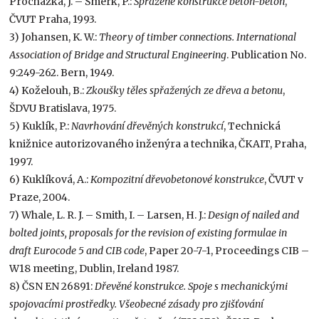
Procházka, J. – Šmerk, P.:
Spřažené konstrukce beton-beton
,
ČVUT Praha, 1993.
3) Johansen, K. W.:
Theory of timber connections. International
Association of Bridge and Structural Engineering
. Publication No.
9:249-262. Bern, 1949.
4) Koželouh, B.:
Zkoušky těles spřažených ze dřeva a betonu
,
ŠDVU Bratislava, 1975.
5) Kuklík, P.:
Navrhování dřevěných konstrukcí
, Technická
knižnice autorizovaného inženýra a technika, ČKAIT, Praha,
1997.
6) Kuklíková, A.:
Kompozitní dřevobetonové konstrukce
, ČVUT v
Praze, 2004.
7) Whale, L. R. J. – Smith, I. – Larsen, H. J.:
Design of nailed and
bolted joints, proposals for the revision of existing formulae in
draft Eurocode 5 and CIB code
, Paper 20-7-1, Proceedings CIB –
W18 meeting, Dublin, Ireland 1987.
8) ČSN EN 26891:
Dřevěné konstrukce. Spoje s mechanickými
spojovacími prostředky. Všeobecné zásady pro zjišťování