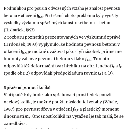
Podmínkou pro použití odvozených vztahů je znalost pevnosti
betonu v otlačení
f
. Při řešení tohoto problému byly využity
h,c
výsledky výzkumu spřažených konstrukcí beton – beton
(Hrdoušek, 1993).
Z rozboru poznatků prezentovaných ve výzkumné zprávě
(Hrdoušek, 1993) vyplynulo, že hodnotu pevnosti betonu v
otlačení
f
je možné uvažovat jako čtyřnásobek průměrné
h,c
hodnoty válcové pevnosti betonu v tlaku
f
. Tomuto
cm
odpovídá též deformační tvar hřebíku na obr. 1, neboť
l
a
l
t
c
(podle obr. 2) odpovídají předpokladům rovnic (2) a (3).
Spřažení pomocí kolíků
V případě, kdy bude jako spřahovací prostředek použit
ocelový kolík, je možné použít následující vztahy (Whale,
1987) pro pevnost dřeva v otlačení
f
a plastický moment
h,t
únosnosti
M
. Únosnost kolíků na vytažení je tak malá, že se
y
zanedbává.