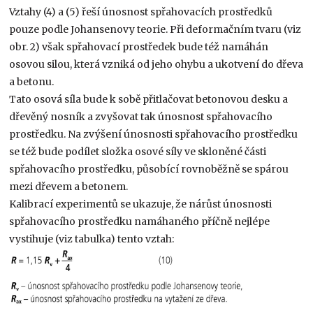
Vztahy (4) a (5) řeší únosnost spřahovacích prostředků
pouze podle Johansenovy teorie. Při deformačním tvaru (viz
obr. 2) však spřahovací prostředek bude též namáhán
osovou silou, která vzniká od jeho ohybu a ukotvení do dřeva
a betonu.
Tato osová síla bude k sobě přitlačovat betonovou desku a
dřevěný nosník a zvyšovat tak únosnost spřahovacího
prostředku. Na zvýšení únosnosti spřahovacího prostředku
se též bude podílet složka osové síly ve skloněné části
spřahovacího prostředku, působící rovnoběžně se spárou
mezi dřevem a betonem.
Kalibrací experimentů se ukazuje, že nárůst únosnosti
spřahovacího prostředku namáhaného příčně nejlépe
vystihuje (viz tabulka) tento vztah: