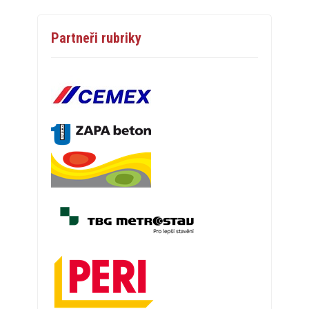
Partneři rubriky