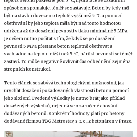
teplota betonu poklesne pod 5 °C, hydratace se zásadním
způsobem zpomaluje, téměř se zastavuje. Beton by tedy měl
být na stavbu dovezen o teplotě vyšší než 5 °C a pomocí
ošetřování by jeho teplota měla být nad touto hodnotou
udržena až do dosažení pevnosti v tlaku minimálně 5 MPa.
Je ovšem nutno počítat s tím, že když se po dosažení
pevnosti 5 MPa přestane beton teplotně ošetřovat a
vychladne na teplotu nižší než 5 °C, nárůst pevností se téměř
zastaví. To může negativně ovlivnit čas odbednění, zejména
stropních konstrukcí.
Tento článek se zabývá technologickými možnostmi, jak
urychlit dosažení požadovaných vlastností betonu pomocí
jeho složení. Uvedené výsledky je nutno brát jako příklad
dosažených výsledků, nejedná se o zaručené chování
dodávaných betonů. Konkrétní hodnoty platí pro betony
dodávané firmou TBG Metrostav, s. r. o., z betonáren v Praze.