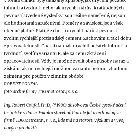
V tomto článku byly ukázány způsoby, jak urychlit počátek
tuhnutí a tvrdnutí nebo jak urychlit nárůst krátkodobých
pevností. Uvedené výsledky jsou reálně naměřené, nejsou
ale hodnotami zaručenými. Poměry a závislosti jsou však
obecně platné. Platí, že chci-li urychlit nárůst pevností,
zvolím rychlejší portlandský cement. Zachovám si tak i dobu
zpracovatelnosti. Chci-li naopak urychlit počátek tuhnutí a
tvrdnutí, zvolím variantu R, ale za cenu zkrácení
zpracovatelnosti. Vždy je možné zvolit oba způsoby naráz a
získám tak nejrychlejší možnou variantu betonu, vhodnou
zejména pro použití v zimním období.
ROBERT COUFAL
foto archiv firmy TBG Metrostav, s. r. o.
Ing. Robert Coufal, Ph.D., (*1980) absolvoval České vysoké učení
technické v Praze, Fakultu stavební. Pracuje jako technolog ve
firmě TBG Metrostav, s. r. o., kde má na starosti výzkum a vývoj
nových produktů.