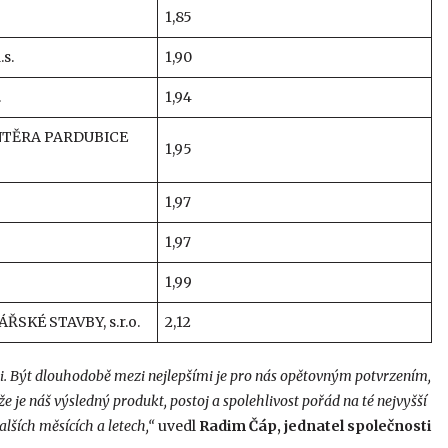
1,85
s.
1,90
.
1,94
NTĚRA PARDUBICE
1,95
1,97
1,97
1,99
KÉ STAVBY, s.r.o.
2,12
nti. Být dlouhodobě mezi nejlepšími je pro nás opětovným potvrzením,
 je náš výsledný produkt, postoj a spolehlivost pořád na té nejvyšší
lších měsících a letech,“
uvedl
Radim Čáp, jednatel společnosti