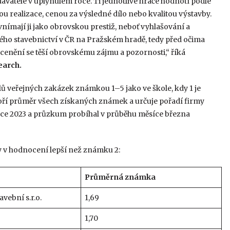
davatele v uplynulém roce. Ti jednotlivé hráče hodnotí podle
ou realizace, cenou za výsledné dílo nebo kvalitou výstavby.
vnímají ji jako obrovskou prestiž, neboť vyhlašování a
kého stavebnictví v ČR na Pražském hradě, tedy před očima
ocenění se těší obrovskému zájmu a pozornosti,“ říká
earch.
ů veřejných zakázek známkou 1–5 jako ve škole, kdy 1 je
oří průměr všech získaných známek a určuje pořadí firmy
roce 2023 a průzkum probíhal v průběhu měsíce března
ly v hodnocení lepší než známku 2:
Průměrná známka
vební s.r.o.
1,69
1,70