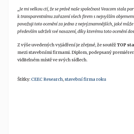
„Je mi velkou ctí, že se právě naše společnost Veacom stala 
k transparentnímu zařazení všech firem s nejvyšším objemem
považuji toto ocenění za jedno z nejvýznamnějších, jaké může
především udrželi své nasazení, díky kterému toto ocenění dos
Z výše uvedených vyjádření je zřejmé, že soutěž
TOP sta
mezi stavebními firmami. Diplom, podepsaný premiérem a
viditelném místě ve svých sídlech.
Štítky:
CEEC Research
,
stavební firma roku