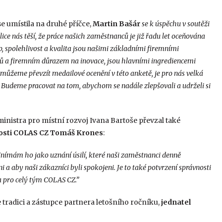
se umístila na druhé příčce,
Martin Bašár
se k úspěchu v soutěži
lice nás těší, že práce našich zaměstnanců je již řadu let oceňována
up, spolehlivost a kvalita jsou našimi základními firemními
ků a firemním důrazem na inovace, jsou hlavními ingrediencemi
 můžeme převzít medailové ocenění v této anketě, je pro nás velká
. Budeme pracovat na tom, abychom se nadále zlepšovali a udrželi si
ministra pro místní rozvoj Ivana Bartoše převzal také
nosti COLAS CZ Tomáš Krones
:
Vnímám ho jako uznání úsilí, které naši zaměstnanci denně
 a aby naši zákazníci byli spokojeni. Je to také potvrzení správnosti
a pro celý tým COLAS CZ.”
tradici a zástupce partnera letošního ročníku,
jednatel