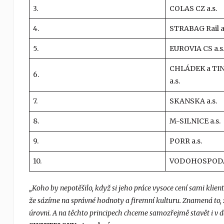
3.
COLAS CZ a.s.
4.
STRABAG Rail a.
5.
EUROVIA CS a.s
CHLÁDEK a TI
6.
a.s.
7.
SKANSKA a.s.
8.
M-SILNICE a.s.
9.
PORR a.s.
10.
VODOHOSPODÁŘS
„Koho by nepotěšilo, když si jeho práce vysoce cení sami klie
že sázíme na správné hodnoty a firemní kulturu. Znamená to, že
úrovni. A na těchto principech chceme samozřejmě stavět i v da