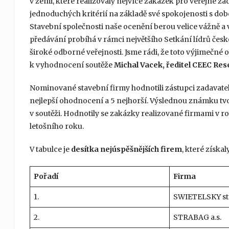
v zemi, které realizovaly nejvíce zakázek pro veřejné za
jednoduchých kritérií na základě své spokojenosti s dob
Stavební společnosti naše ocenění berou velice vážně a 
předávání probíhá v rámci největšího Setkání lídrů čes
široké odborné veřejnosti. Jsme rádi, že toto výjimečné 
k vyhodnocení soutěže
Michal Vacek, ředitel CEEC Res
Nominované stavební firmy hodnotili zástupci zadavatel
nejlepší ohodnocení a 5 nejhorší. Výslednou známku tv
v soutěži. Hodnotily se zakázky realizované firmami v 
letošního roku.
V tabulce je
desítka nejúspěšnějších firem
, které získa
Pořadí
Firma
1.
SWIETELSKY sta
2.
STRABAG a.s.