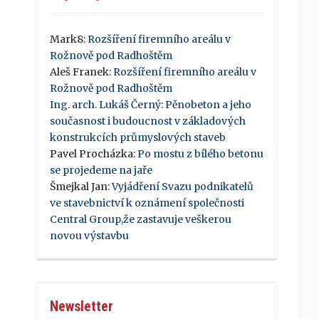
Mark8
:
Rozšíření firemního areálu v
Rožnově pod Radhoštěm
Aleš Franek
:
Rozšíření firemního areálu v
Rožnově pod Radhoštěm
Ing. arch. Lukáš Černý
:
Pěnobeton a jeho
současnost i budoucnost v základových
konstrukcích průmyslových staveb
Pavel Procházka
:
Po mostu z bílého betonu
se projedeme na jaře
Šmejkal Jan
:
Vyjádření Svazu podnikatelů
ve stavebnictví k oznámení společnosti
Central Group,že zastavuje veškerou
novou výstavbu
Newsletter