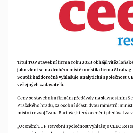
Titul TOP stavební firma roku 2023 obhájil vítěz loňsk
jako vloni se na druhém místě umístila firma Strabag 
Soutěž každoročně vyhlašuje analytická společnost C
veřejných zadavatelů.
Ceny se stavebním firmám předávaly na slavnostním Set
Pražského hradu, za osobní účasti dvou ministrů: minist
místní rozvoj Ivana Bartoše, který ocenění předával za v
„Ocenění TOP stavební společnost vyhlašuje CEEC Research