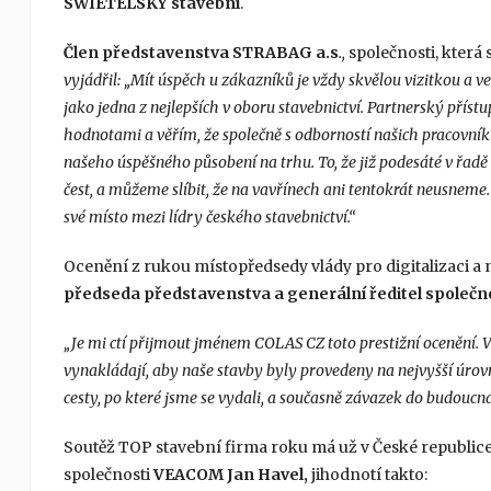
SWIETELSKY stavební
.
Člen představenstva STRABAG a.s
.,
společnosti, která 
vyjádřil: „Mít úspěch u zákazníků je vždy skvělou vizitkou a ve
jako jedna z nejlepších v oboru stavebnictví. Partnerský příst
hodnotami a věřím, že společně s odborností našich pracovní
našeho úspěšného působení na trhu. To, že již podesáté v řadě
čest, a můžeme slíbit, že na vavřínech ani tentokrát neusneme
své místo mezi lídry českého stavebnictví.“
Ocenění z rukou místopředsedy vlády pro digitalizaci a 
předseda představenstva a generální ředitel společ
„Je mi ctí přijmout jménem COLAS CZ toto prestižní ocenění. 
vynakládají, aby naše stavby byly provedeny na nejvyšší úrovni
cesty, po které jsme se vydali, a současně závazek do budoucn
Soutěž TOP stavební firma roku má už v České republice 
společnosti
VEACOM Jan Havel,
jihodnotí takto: