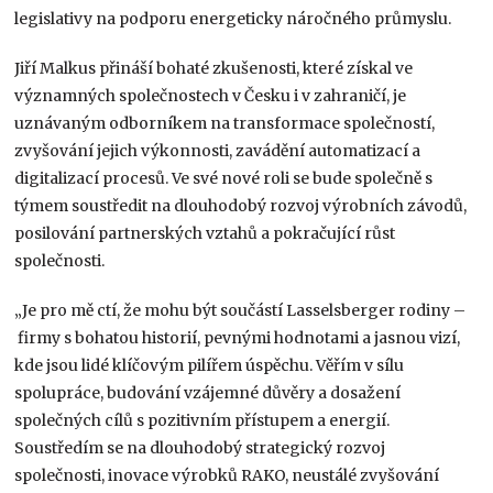
legislativy na podporu energeticky náročného průmyslu.
Jiří Malkus přináší bohaté zkušenosti, které získal ve
významných společnostech v Česku i v zahraničí, je
uznávaným odborníkem na transformace společností,
zvyšování jejich výkonnosti, zavádění automatizací a
digitalizací procesů. Ve své nové roli se bude společně s
týmem soustředit na dlouhodobý rozvoj výrobních závodů,
posilování partnerských vztahů a pokračující růst
společnosti.
„Je pro mě ctí, že mohu být součástí Lasselsberger rodiny –
firmy s bohatou historií, pevnými hodnotami a jasnou vizí,
kde jsou lidé klíčovým pilířem úspěchu. Věřím v sílu
spolupráce, budování vzájemné důvěry a dosažení
společných cílů s pozitivním přístupem a energií.
Soustředím se na dlouhodobý strategický rozvoj
společnosti, inovace výrobků RAKO, neustálé zvyšování