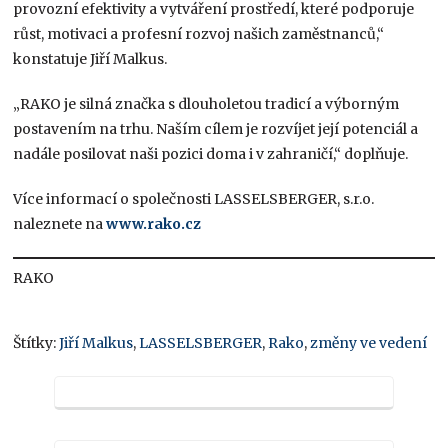
provozní efektivity a vytváření prostředí, které podporuje
růst, motivaci a profesní rozvoj našich zaměstnanců,“
konstatuje Jiří Malkus.
„RAKO je silná značka s dlouholetou tradicí a výborným
postavením na trhu. Naším cílem je rozvíjet její potenciál a
nadále posilovat naši pozici doma i v zahraničí,“ doplňuje.
Více informací o společnosti LASSELSBERGER, s.r.o.
naleznete na
www.rako.cz
RAKO
Štítky:
Jiří Malkus
,
LASSELSBERGER
,
Rako
,
změny ve vedení