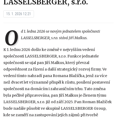
LASSELSBERGER, s.r.o.
15. 1. 2026 12:21
O
d 1. ledna 2026 se novým jednatelem společnosti
LASSELSBERGER, s.r.o. stává Jiří Malkus.
K 1. lednu 2026 došlo ke změně v nejvyšším vedení
společnosti LASSELSBERGER, s.r.o. Funkce jednatele
společnosti se ujal pan Jiří Malkus, který převzal
odpovědnost za řízení a další strategický rozvoj firmy. Ve
vedení tímto nahradí pana Romana Blažíčka, jenž za více
než dvacet let významně přispěl k růstu, posílení postavení
společnosti na domácím i zahraničním trhu. Tato změna
byla pečlivě připravována, pan Jiří Malkus je členem týmu
LASSELSBERGER, s.r.o. již od září 2025. Pan Roman Blažíček
bude nadále působit ve skupině LASSELSBERGER Group,
kde se zaměří na zastupování jejích zájmů při tvorbě