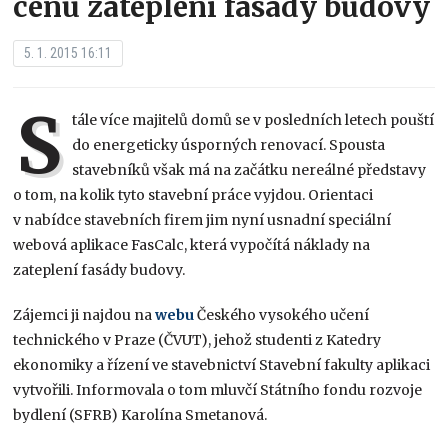
cenu zateplení fasády budovy
5. 1. 2015 16:11
S
tále více majitelů domů se v posledních letech pouští
do energeticky úsporných renovací. Spousta
stavebníků však má na začátku nereálné představy
o tom, na kolik tyto stavební práce vyjdou. Orientaci
v nabídce stavebních firem jim nyní usnadní speciální
webová aplikace FasCalc, která vypočítá náklady na
zateplení fasády budovy.
Zájemci ji najdou na
webu
Českého vysokého učení
technického v Praze (ČVUT), jehož studenti z Katedry
ekonomiky a řízení ve stavebnictví Stavební fakulty aplikaci
vytvořili. Informovala o tom mluvčí Státního fondu rozvoje
bydlení (SFRB) Karolína Smetanová.