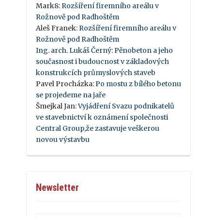
Mark8
:
Rozšíření firemního areálu v
Rožnově pod Radhoštěm
Aleš Franek
:
Rozšíření firemního areálu v
Rožnově pod Radhoštěm
Ing. arch. Lukáš Černý
:
Pěnobeton a jeho
současnost i budoucnost v základových
konstrukcích průmyslových staveb
Pavel Procházka
:
Po mostu z bílého betonu
se projedeme na jaře
Šmejkal Jan
:
Vyjádření Svazu podnikatelů
ve stavebnictví k oznámení společnosti
Central Group,že zastavuje veškerou
novou výstavbu
Newsletter