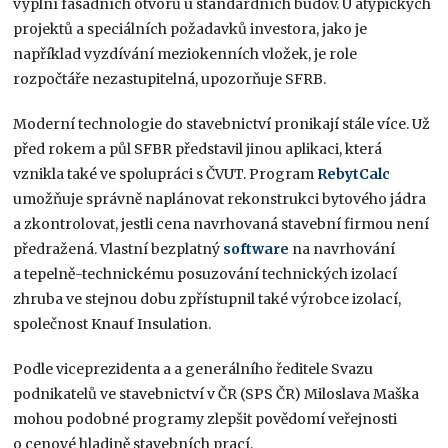
výplní fasádních otvorů u standardních budov. U atypických
projektů a speciálních požadavků investora, jako je
například vyzdívání meziokenních vložek, je role
rozpočtáře nezastupitelná, upozorňuje SFRB.
Moderní technologie do stavebnictví pronikají stále více. Už
před rokem a půl SFBR představil jinou aplikaci, která
vznikla také ve spolupráci s ČVUT. Program
RebytCalc
umožňuje správně naplánovat rekonstrukci bytového jádra
a zkontrolovat, jestli cena navrhovaná stavební firmou není
předražená. Vlastní bezplatný
software
na navrhování
a tepelně-technickému posuzování technických izolací
zhruba ve stejnou dobu zpřístupnil také výrobce izolací,
společnost Knauf Insulation.
Podle viceprezidenta a a generálního ředitele Svazu
podnikatelů ve stavebnictví v ČR (SPS ČR) Miloslava Maška
mohou podobné programy zlepšit povědomí veřejnosti
o cenové hladině stavebních prací.