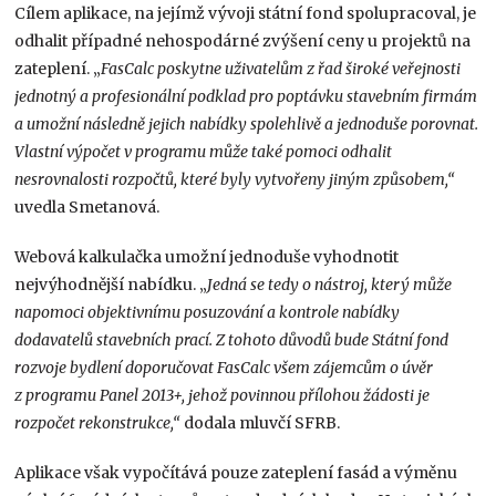
Cílem aplikace, na jejímž vývoji státní fond spolupracoval, je
odhalit případné nehospodárné zvýšení ceny u projektů na
zateplení. „
FasCalc poskytne uživatelům z řad široké veřejnosti
jednotný a profesionální podklad pro poptávku stavebním firmám
a umožní následně jejich nabídky spolehlivě a jednoduše porovnat.
Vlastní výpočet v programu může také pomoci odhalit
nesrovnalosti rozpočtů, které byly vytvořeny jiným způsobem,“
uvedla Smetanová.
Webová kalkulačka umožní jednoduše vyhodnotit
nejvýhodnější nabídku. „
Jedná se tedy o nástroj, který může
napomoci objektivnímu posuzování a kontrole nabídky
dodavatelů stavebních prací. Z tohoto důvodů bude Státní fond
rozvoje bydlení doporučovat FasCalc všem zájemcům o úvěr
z programu Panel 2013+, jehož povinnou přílohou žádosti je
rozpočet rekonstrukce,“
dodala mluvčí SFRB.
Aplikace však vypočítává pouze zateplení fasád a výměnu