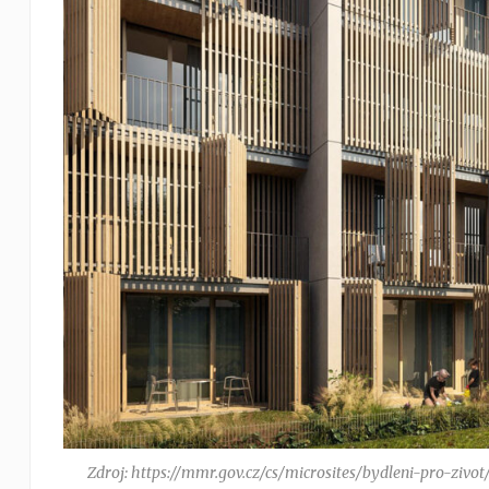
Zdroj: https://mmr.gov.cz/cs/microsites/bydleni-pro-zi