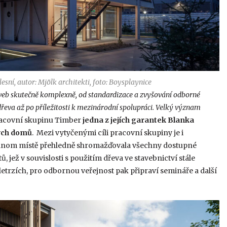
sní, autor: Mjölk architekti, foto: Boysplaynice
veb skutečně komplexně, od standardizace a zvyšování odborné
řeva až po příležitosti k mezinárodní spolupráci. Velký význam
pracovní skupinu Timber
jedna z jejích garantek
Blanka
ých domů
. Mezi vytyčenými cíli pracovní skupiny je i
jednom místě přehledně shromažďovala všechny dostupné
, jež v souvislosti s použitím dřeva ve stavebnictví stále
letrzích, pro odbornou veřejnost pak připraví semináře a další