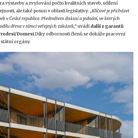
 výstavby a zvyšování počtu kvalitních staveb, sdílení
osti, ale také posun v oblasti legislativy. „
Klíčové je přicházet
veb
v České republice. Předmětem diskusí a jednání, ve kterých
podílu dřeva v rámci veřejných zakázek,“
uvádí
další z garantů
 Prodesi/Domesi
.Díky odbornosti členů se dokáže pracovní
 státní orgány.