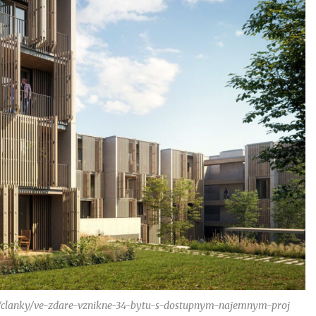
vot/clanky/ve-zdare-vznikne-34-bytu-s-dostupnym-najemnym-proj