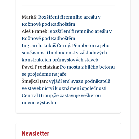
Mark8
:
Rozšíření firemního areálu v
Rožnově pod Radhoštěm
Aleš Franek
:
Rozšíření firemního areálu v
Rožnově pod Radhoštěm
Ing. arch. Lukáš Černý
:
Pěnobeton a jeho
současnost i budoucnost v základových
konstrukcích průmyslových staveb
Pavel Procházka
:
Po mostu z bílého betonu
se projedeme na jaře
Šmejkal Jan
:
Vyjádření Svazu podnikatelů
ve stavebnictví k oznámení společnosti
Central Group,že zastavuje veškerou
novou výstavbu
Newsletter