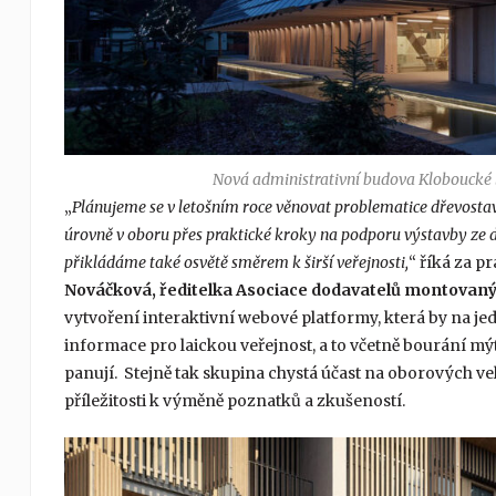
Nová administrativní budova Kloboucké le
„
Plánujeme se v letošním roce věnovat problematice dřevosta
úrovně v oboru přes praktické kroky na podporu výstavby ze d
přikládáme také osvětě směrem k širší veřejnosti,
“ říká za 
Nováčková, ředitelka Asociace dodavatelů montovan
vytvoření interaktivní webové platformy, která by na 
informace pro laickou veřejnost, a to včetně bourání mýtů
panují. Stejně tak skupina chystá účast na oborových ve
příležitosti k výměně poznatků a zkušeností.