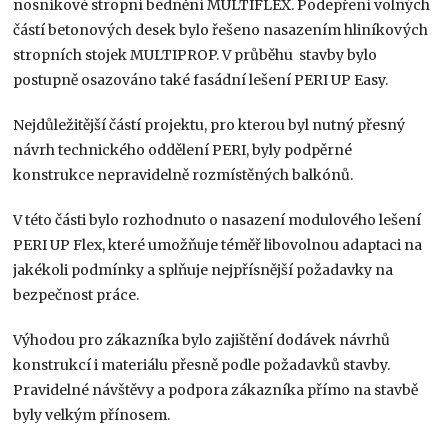
nosníkové stropní bednění MULTIFLEX. Podepření volných
částí betonových desek bylo řešeno nasazením hliníkových
stropních stojek MULTIPROP. V průběhu stavby bylo
postupně osazováno také fasádní lešení PERI UP Easy.
Nejdůležitější částí projektu, pro kterou byl nutný přesný
návrh technického oddělení PERI, byly podpěrné
konstrukce nepravidelně rozmístěných balkónů.
V této části bylo rozhodnuto o nasazení modulového lešení
PERI UP Flex, které umožňuje téměř libovolnou adaptaci na
jakékoli podmínky a splňuje nejpřísnější požadavky na
bezpečnost práce.
Výhodou pro zákazníka bylo zajištění dodávek návrhů
konstrukcí i materiálu přesně podle požadavků stavby.
Pravidelné návštěvy a podpora zákazníka přímo na stavbě
byly velkým přínosem.