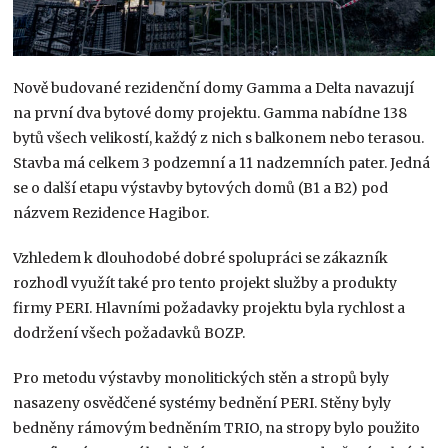
Nově budované rezidenční domy Gamma a Delta navazují
na první dva bytové domy projektu. Gamma nabídne 138
bytů všech velikostí, každý z nich s balkonem nebo terasou.
Stavba má celkem 3 podzemní a 11 nadzemních pater. Jedná
se o další etapu výstavby bytových domů (B1 a B2) pod
názvem Rezidence Hagibor.
Vzhledem k dlouhodobé dobré spolupráci se zákazník
rozhodl využít také pro tento projekt služby a produkty
firmy PERI. Hlavními požadavky projektu byla rychlost a
dodržení všech požadavků BOZP.
Pro metodu výstavby monolitických stěn a stropů byly
nasazeny osvědčené systémy bednění PERI. Stěny byly
bedněny rámovým bedněním TRIO, na stropy bylo použito