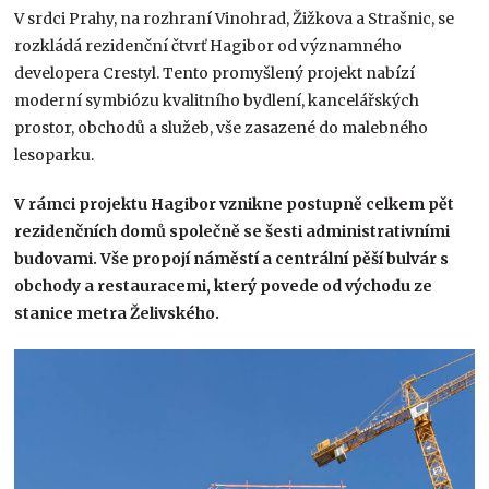
V srdci Prahy, na rozhraní Vinohrad, Žižkova a Strašnic, se
rozkládá rezidenční čtvrť Hagibor od významného
developera Crestyl. Tento promyšlený projekt nabízí
moderní symbiózu kvalitního bydlení, kancelářských
prostor, obchodů a služeb, vše zasazené do malebného
lesoparku.
V rámci projektu Hagibor vznikne postupně celkem pět
rezidenčních domů společně se šesti administrativními
budovami. Vše propojí náměstí a centrální pěší bulvár s
obchody a restauracemi, který povede od východu ze
stanice metra Želivského.