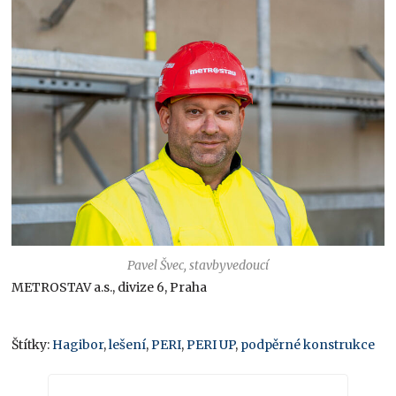
Pavel Švec, stavbyvedoucí
METROSTAV a.s., divize 6, Praha
Štítky:
Hagibor
,
lešení
,
PERI
,
PERI UP
,
podpěrné konstrukce