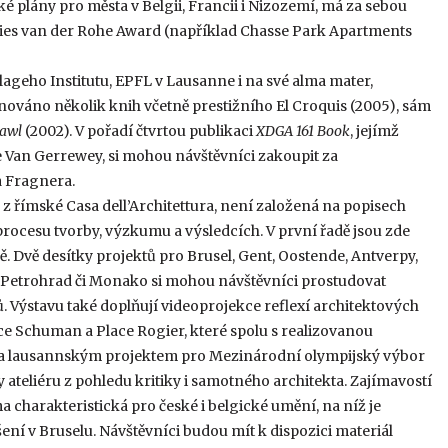
ké plány pro města v Belgii, Francii i Nizozemí, má za sebou
ies van der Rohe Award (například Chasse Park Apartments
geho Institutu, EPFL v Lausanne i na své alma mater,
věnováno několik knih včetně prestižního El Croquis (2005), sám
rawl
(2002). V pořadí čtvrtou publikaci
XDGA 161 Book
, jejímž
he Van Gerrewey, si mohou návštěvníci zakoupit za
a Fragnera.
z římské Casa dell’Architettura, není založená na popisech
rocesu tvorby, výzkumu a výsledcích. V první řadě jsou zde
. Dvě desítky projektů pro Brusel, Gent, Oostende, Antverpy,
, Petrohrad či Monako si mohou návštěvníci prostudovat
. Výstavu také doplňují videoprojekce reflexí architektových
ce Schuman a Place Rogier, které spolu s realizovanou
 a lausannským projektem pro Mezinárodní olympijský výbor
ateliéru z pohledu kritiky i samotného architekta. Zajímavostí
 charakteristická pro české i belgické umění, na níž je
í v Bruselu. Návštěvníci budou mít k dispozici materiál