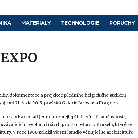
MIKA
MATERIÁLY
TECHNOLOGIE
PORUCHY
 EXPO
knihy, dokumentace a projekce předního belgického ateliéru
 od 21. 4. do 20. 5. pražská Galerie Jaroslava Fragnera.
chitekt v kanceláři jednoho z nejlepších tvůrců současnosti,
ovávajících revoluční návrh pro Carrefour v Bruselu, který se
tury. V roce 1988 založil vlastní studio věnující se architektuře