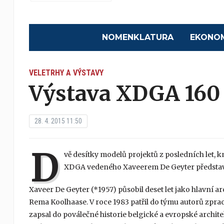
NOMENKLATURA
EKONO
VELETRHY A VÝSTAVY
Výstava XDGA 160
28. 4. 2015 11:50
D
vě desítky modelů projektů z posledních let, 
XDGA vedeného Xaveerem De Geyter představuje
Xaveer De Geyter (*1957) působil deset let jako hlavní ar
Rema Koolhaase. V roce 1983 patřil do týmu autorů zprac
zapsal do poválečné historie belgické a evropské architek