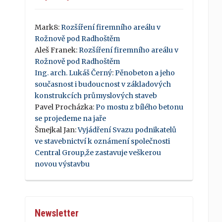
Mark8
:
Rozšíření firemního areálu v
Rožnově pod Radhoštěm
Aleš Franek
:
Rozšíření firemního areálu v
Rožnově pod Radhoštěm
Ing. arch. Lukáš Černý
:
Pěnobeton a jeho
současnost i budoucnost v základových
konstrukcích průmyslových staveb
Pavel Procházka
:
Po mostu z bílého betonu
se projedeme na jaře
Šmejkal Jan
:
Vyjádření Svazu podnikatelů
ve stavebnictví k oznámení společnosti
Central Group,že zastavuje veškerou
novou výstavbu
Newsletter