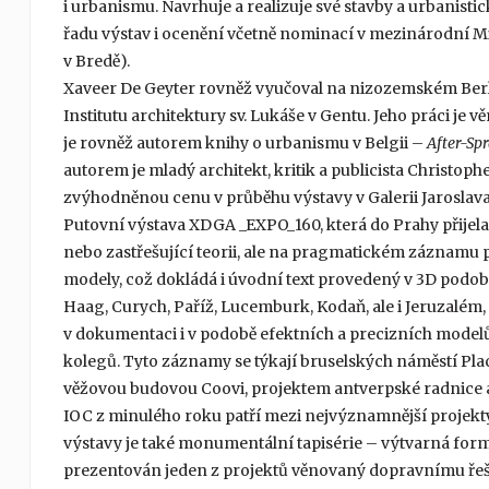
i urbanismu. Navrhuje a realizuje své stavby a urbanistic
řadu výstav i ocenění včetně nominací v mezinárodní M
v Bredě).
Xaveer De Geyter rovněž vyučoval na nizozemském Berla
Institutu architektury sv. Lukáše v Gentu. Jeho práci je 
je rovněž autorem knihy o urbanismu v Belgii –
After-Sp
autorem je mladý architekt, kritik a publicista Christop
zvýhodněnou cenu v průběhu výstavy v Galerii Jaroslav
Putovní výstava XDGA _EXPO_160, která do Prahy přijela 
nebo zastřešující teorii, ale na pragmatickém záznamu p
modely, což dokládá i úvodní text provedený v 3D podobě
Haag, Curych, Paříž, Lucemburk, Kodaň, ale i Jeruzalém
v dokumentaci i v podobě efektních a precizních modelů
kolegů. Tyto záznamy se týkají bruselských náměstí Pla
věžovou budovou Coovi, projektem antverpské radnice
IOC z minulého roku patří mezi nejvýznamnější projekty 
výstavy je také monumentální tapisérie – výtvarná forma
prezentován jeden z projektů věnovaný dopravnímu řešen