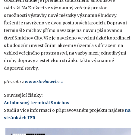
Obsahem studie je i přeměna současného autobusové
nádraží Na Knížecí ve významný veřejný prostor
s možností výstavby nové městsky významné budovy.
Řešení je navrženo ve dvou postupných krocích. Dopravní
terminál Smíchov přímo navazuje na novou plánovanou
čtvrť Smíchov City. Vše je navrženo ve velmi úzké koordinaci
s budoucími investičními akcemi v území a s důrazem na
vzhled veřejného prostranství, na vazby mezi jednotlivými
druhy dopravy a estetickou stránku takto významné
dopravní stavby.
převzato z
www.stavbaweb.cz
Související články:
Autobusový terminál Smíchov
Studii a více informací o připravovaném projektu najdete
na
stránkách IPR