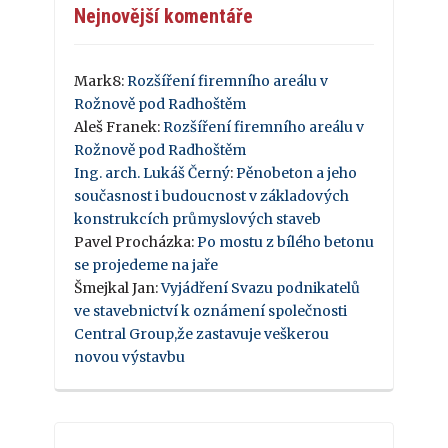
Nejnovější komentáře
Mark8
:
Rozšíření firemního areálu v
Rožnově pod Radhoštěm
Aleš Franek
:
Rozšíření firemního areálu v
Rožnově pod Radhoštěm
Ing. arch. Lukáš Černý
:
Pěnobeton a jeho
současnost i budoucnost v základových
konstrukcích průmyslových staveb
Pavel Procházka
:
Po mostu z bílého betonu
se projedeme na jaře
Šmejkal Jan
:
Vyjádření Svazu podnikatelů
ve stavebnictví k oznámení společnosti
Central Group,že zastavuje veškerou
novou výstavbu