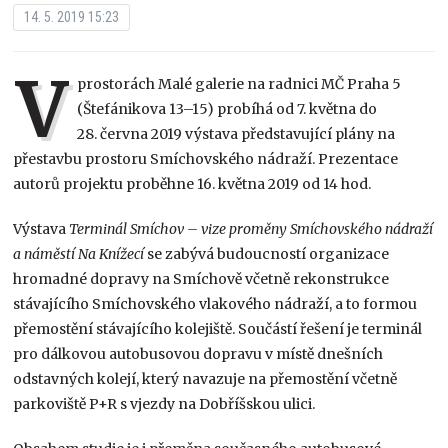
14. 5. 2019 15:23
V
prostorách Malé galerie na radnici MČ Praha 5
(Štefánikova 13–15) probíhá od 7. května do
28. června 2019 výstava představující plány na
přestavbu prostoru Smíchovského nádraží. Prezentace
autorů projektu proběhne 16. května 2019 od 14 hod.
Výstava
Terminál Smíchov – vize proměny Smíchovského nádraží
a náměstí Na Knížecí
se zabývá budoucností organizace
hromadné dopravy na Smíchově včetně rekonstrukce
stávajícího Smíchovského vlakového nádraží, a to formou
přemostění stávajícího kolejiště. Součástí řešení je terminál
pro dálkovou autobusovou dopravu v místě dnešních
odstavných kolejí, který navazuje na přemostění včetně
parkoviště P+R s vjezdy na Dobříšskou ulici.