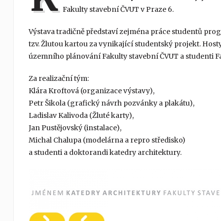
Fakulty stavební ČVUT v Praze 6.
Výstava tradičně představí zejména práce studentů progr
tzv. Žlutou kartou za vynikající studentský projekt. Hos
územního plánování Fakulty stavební ČVUT a studenti Fa
Za realizační tým:
Klára Kroftová (organizace výstavy),
Petr Šikola (grafický návrh pozvánky a plakátu),
Ladislav Kalivoda (Žluté karty),
Jan Pustějovský (instalace),
Michal Chalupa (modelárna a repro středisko)
a studenti a doktorandi katedry architektury.