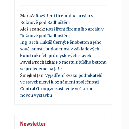
Mark8
:
Rozšíření firemního areálu v
Rožnově pod Radhoštěm
Aleš Franek
:
Rozšíření firemního areálu v
Rožnově pod Radhoštěm
Ing. arch. Lukáš Černý
:
Pěnobeton a jeho
současnost i budoucnost v základových
konstrukcích průmyslových staveb
Pavel Procházka
:
Po mostu z bílého betonu
se projedeme na jaře
Šmejkal Jan
:
Vyjádření Svazu podnikatelů
ve stavebnictví k oznámení společnosti
Central Group,že zastavuje veškerou
novou výstavbu
Newsletter