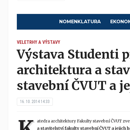
NOMENKLATURA
EKONO
VELETRHY A VÝSTAVY
Výstava Studenti 
architektura a stav
stavební ČVUT a je
16. 10. 2014 14:33
K
atedra architektury Fakulty stavební ČVUT zve
a stavitelství fakulty stavební ČVUT a jejich 