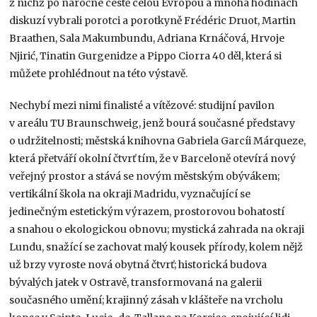
z nichž po náročné cestě celou Evropou a mnoha hodinách
diskuzí vybrali porotci a porotkyně Frédéric Druot, Martin
Braathen, Sala Makumbundu, Adriana Krnáčová, Hrvoje
Njirić, Tinatin Gurgenidze a Pippo Ciorra 40 děl, která si
můžete prohlédnout na této výstavě.
Nechybí mezi nimi finalisté a vítězové: studijní pavilon
v areálu TU Braunschweig, jenž bourá současné představy
o udržitelnosti; městská knihovna Gabriela Garcíi Márqueze,
která přetváří okolní čtvrť tím, že v Barceloně otevírá nový
veřejný prostor a stává se novým městským obývákem;
vertikální škola na okraji Madridu, vyznačující se
jedinečným estetickým výrazem, prostorovou bohatostí
a snahou o ekologickou obnovu; mystická zahrada na okraji
Lundu, snažící se zachovat malý kousek přírody, kolem nějž
už brzy vyroste nová obytná čtvrť; historická budova
bývalých jatek v Ostravě, transformovaná na galerii
současného umění; krajinný zásah v klášteře na vrcholu