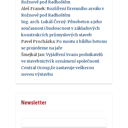
Rožnově pod Radhoštěm
Aleš Franek
:
Rozšíření firemního areálu v
Rožnově pod Radhoštěm
Ing. arch. Lukáš Černý
:
Pěnobeton a jeho
současnost i budoucnost v základových
konstrukcích průmyslových staveb
Pavel Procházka
:
Po mostu z bílého betonu
se projedeme na jaře
Šmejkal Jan
:
Vyjádření Svazu podnikatelů
ve stavebnictví k oznámení společnosti
Central Group,že zastavuje veškerou
novou výstavbu
Newsletter