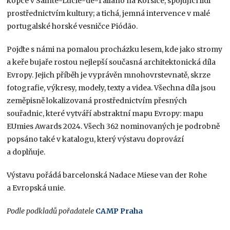
kopce v Sainte-Lucie-de-Tallano na Korsice, spojující lidi
prostřednictvím kultury; a tichá, jemná intervence v malé
portugalské horské vesničce Piódão.
Pojďte s námi na pomalou procházku lesem, kde jako stromy
a keře bujaře rostou nejlepší současná architektonická díla
Evropy. Jejich příběh je vyprávěn mnohovrstevnatě, skrze
fotografie, výkresy, modely, texty a videa. Všechna díla jsou
zeměpisně lokalizovaná prostřednictvím přesných
souřadnic, které vytváří abstraktní mapu Evropy: mapu
EUmies Awards 2024. Všech 362 nominovaných je podrobně
popsáno také v katalogu, který výstavu doprovází
a doplňuje.
Výstavu pořádá barcelonská Nadace Miese van der Rohe
a Evropská unie.
Podle podkladů pořadatele
CAMP Praha