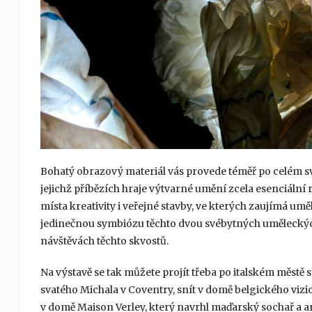
Bohatý obrazový materiál vás provede téměř po celém svě
jejichž příbězích hraje výtvarné umění zcela esenciáln
místa kreativity i veřejné stavby, ve kterých zaujímá um
jedinečnou symbiózu těchto dvou svébytných uměleckých 
návštěvách těchto skvostů.
Na výstavě se tak můžete projít třeba po italském městě 
svatého Michala v Coventry, snít v domě belgického vi
v domě Maison Verley, který navrhl maďarský sochař a ar