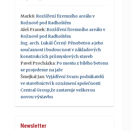
Mark8
:
Rozšíření firemního areálu v
Rožnově pod Radhoštěm
Aleš Franek
:
Rozšíření firemního areálu v
Rožnově pod Radhoštěm
Ing. arch. Lukáš Černý
:
Pěnobeton a jeho
současnost i budoucnost v základových
konstrukcích průmyslových staveb
Pavel Procházka
:
Po mostu z bílého betonu
se projedeme na jaře
Šmejkal Jan
:
Vyjádření Svazu podnikatelů
ve stavebnictví k oznámení společnosti
Central Group,že zastavuje veškerou
novou výstavbu
Newsletter