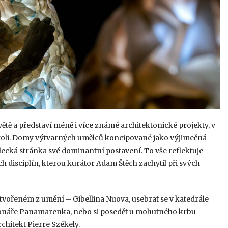
tě a představí méně i více známé architektonické projekty, v
í roli. Domy výtvarných umělců koncipované jako výjimečná
ělecká stránka své dominantní postavení. To vše reflektuje
disciplín, kterou kurátor Adam Štěch zachytil při svých
stvořeném z umění – Gibellina Nuova, usebrat se v katedrále
zionáře Panamarenka, nebo si posedět u mohutného krbu
chitekt Pierre Székely.