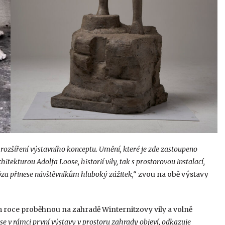
 rozšíření výstavního konceptu. Umění, které je zde zastoupeno
kturou Adolfa Loose, historií vily, tak s prostorovou instalací,
óza přinese návštěvníkům hluboký zážitek,“
zvou na obě výstavy
šním roce proběhnou na zahradě Winternitzovy vily a volně
í se v rámci první výstavy v prostoru zahrady objeví, odkazuje