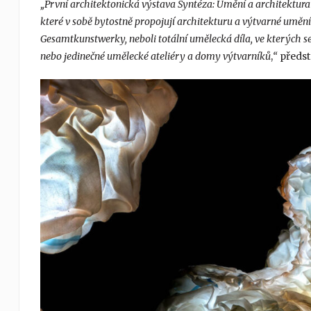
„První architektonická výstava Syntéza: Umění a architektur
které v sobě bytostně propojují architekturu a výtvarné umění
Gesamtkunstwerky, neboli totální umělecká díla, ve kterých s
nebo jedinečné umělecké ateliéry a domy výtvarníků
,
“
předst