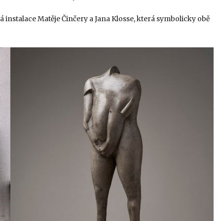
vá instalace Matěje Činčery a Jana Klosse, která symbolicky obě