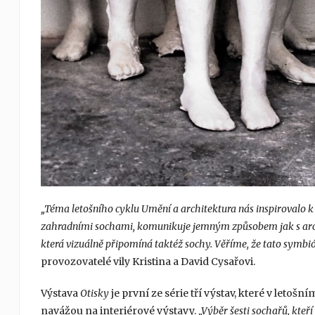
„Téma letošního cyklu Umění a architektura nás inspirovalo k
zahradními sochami, komunikuje jemným způsobem jak s archite
která vizuálně připomíná taktéž sochy. Věříme, že tato symbi
provozovatelé vily Kristina a David Cysařovi.
Výstava
Otisky
je první ze série tří výstav, které v leto
navážou na interiérové výstavy.
„Výběr šesti sochařů, kteř