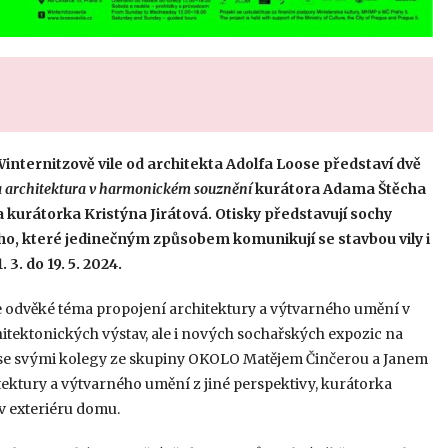
nternitzově vile od architekta Adolfa Loose představí dvě
a architektura v harmonickém souznění
kurátora Adama Štěcha
la kurátorka Kristýna Jirátová. Otisky představují sochy
ého, které jedinečným způsobem komunikují se stavbou vily i
3. do 19. 5. 2024.
e odvěké téma propojení architektury a výtvarného umění v
tektonických výstav, ale i nových sochařských expozic na
i se svými kolegy ze skupiny OKOLO Matějem Činčerou a Janem
itektury a výtvarného umění z jiné perspektivy, kurátorka
 v exteriéru domu.