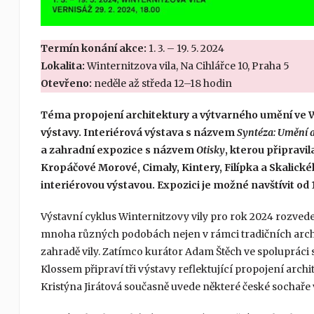
Termín konání akce:
1. 3. – 19. 5. 2024
Lokalita:
Winternitzova vila, Na Cihlářce 10, Praha 5
Otevřeno:
neděle až středa 12–18 hodin
Téma propojení architektury a výtvarného umění ve Wi
výstavy. Interiérová výstava s názvem
Syntéza: Umění 
a zahradní expozice s názvem
Otisky
, kterou připravi
Kropáčové Morové, Cimaly, Kintery, Filípka a Skalick
interiérovou výstavou. Expozici je možné navštívit od 1. 
Výstavní cyklus Winternitzovy vily pro rok 2024 rozved
mnoha různých podobách nejen v rámci tradičních archi
zahradě vily. Zatímco kurátor Adam Štěch ve spoluprác
Klossem připraví tři výstavy reflektující propojení arch
Kristýna Jirátová současně uvede některé české sochaře