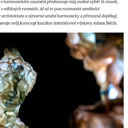
a v harmonickém souznění představuje můj osobní výběr 14 staveb,
 v odlišných rovinách. Ať už to jsou rozmanité umělecké
e architektura a výtvarné umění harmonicky a přirozeně doplňují,
avuje svůj koncept kurátor interiérové výstavy Adam Štěch.