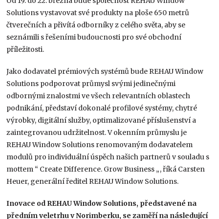
Od 19. do 22. března bude společnost REHAU Window
Solutions vystavovat své produkty na ploše 650 metrů
čtverečních a přivítá odborníky z celého světa, aby se
seznámili s řešeními budoucnosti pro své obchodní
příležitosti.
Jako dodavatel prémiových systémů bude REHAU Window
Solutions podporovat průmysl svými jedinečnými
odbornými znalostmi ve všech relevantních oblastech
podnikání, představí dokonalé profilové systémy, chytré
výrobky, digitální služby, optimalizované příslušenství a
zaintegrovanou udržitelnost. V okenním průmyslu je
REHAU Window Solutions renomovaným dodavatelem
modulů pro individuální úspěch našich partnerů v souladu s
mottem “ Create Difference. Grow Business „, říká Carsten
Heuer, generální ředitel REHAU Window Solutions.
Inovace od REHAU Window Solutions, představené na
předním veletrhu v Norimberku, se zaměří na následující