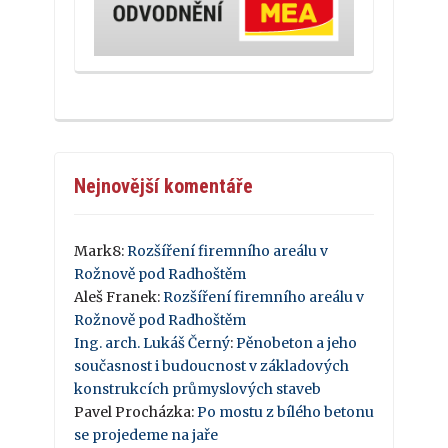
Nejnovější komentáře
Mark8
:
Rozšíření firemního areálu v
Rožnově pod Radhoštěm
Aleš Franek
:
Rozšíření firemního areálu v
Rožnově pod Radhoštěm
Ing. arch. Lukáš Černý
:
Pěnobeton a jeho
současnost i budoucnost v základových
konstrukcích průmyslových staveb
Pavel Procházka
:
Po mostu z bílého betonu
se projedeme na jaře