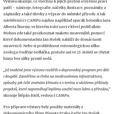
Výstava ukazuje, co všechno k jejich profesi a terénní práci
patří – nástroje, fotografie, náčrtky, ilustrace, poznámky a
zápisníky a také úlovky z výprav do městské přírody. A tak
návštěvníci v CAMPu najdou například spacák botanika Jana
Alberta Šturmy, ve kterém tráví noci v křoví podél silnic.
Mohou zde také prozkoumat maketu mraveniště, pomocí
které dokumentarista Jan Hošek nahlíží do domácnosti
mravenců. Nebo si prohlédnout entomologickou síťku
zoologa Ondřeje Sedláčka, protože ani ve 21. století se chytat
hmyz bez síťky prostě nedá.
„Již tradičně jsme výstavu rozšířili o doprovodný program pro děti
i dospělé. Zaměříme se třeba na modrozelenou infrastrukturu,
způsoby jak čelit změnám klimatu a v terénu si ukážeme příklady
projektů, které napomáhají lepšímu soužití mezi lidmi a přírodou,“
shrnuje Štěpán Bärtl, vedoucí CAMPu.
Pro přípravu výstavy byly použity materiály z
dokumentárního filmu Planeta Praha (režie Jan Hošek,