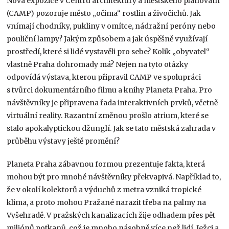
Nová expozice v Centru architektury a městského plánování
(CAMP) pozoruje město „očima“ rostlin a živočichů. Jak
vnímají chodníky, pukliny v omítce, nádražní peróny nebo
pouliční lampy? Jakým způsobem a jak úspěšně využívají
prostředí, které si lidé vystavěli pro sebe? Kolik „obyvatel“
vlastně Praha dohromady má? Nejen na tyto otázky
odpovídá výstava, kterou připravil CAMP ve spolupráci
s tvůrci dokumentárního filmu a knihy Planeta Praha. Pro
návštěvníky je připravena řada interaktivních prvků, včetně
virtuální reality. Razantní změnou prošlo atrium, které se
stalo apokalyptickou džunglí. Jak se tato městská zahrada v
průběhu výstavy ještě promění?
Planeta Praha zábavnou formou prezentuje fakta, která
mohou být pro mnohé návštěvníky překvapivá. Například to,
že v okolí kolektorů a výduchů z metra vzniká tropické
klima, a proto mohou Pražané narazit třeba na palmy na
Vyšehradě. V pražských kanalizacích žije odhadem přes pět
miliónů potkanů, což je mnoho násobně více než lidí. Ježci a