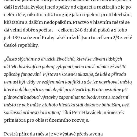
další zvířata žvýkají nedopalky od cigaret a roztírají se je po
celém těle, nikotin totiž funguje jako repelent proti blechám,
klíšťatům a dalším nedopalkům. Ptactvo v hlavním městě se
dá velmi dobře spočítat – celkem 248 druhů ptáků a z toho
jich 139 na území Prahy také hnízdí. Jsou to celkem 2/3 z celé
České republiky.
„
Často slýcháme o druzích živočichů, které se vlivem lidských
aktivit dostávají na pokraj vyhynutí, nebo musí měnit své zažité
způsoby fungování. Výstava v CAMPu ukazuje, že lidé a příroda
nemusí být vždy ve vzájemném konfliktu a že lze navrhovat město,
které nabídne přirozená obydlí pro živočichy. Proto nesmíme při
plánování budoucí výstavby zapomínat na biodiverzitu. Moderní
město se pak může z tohoto hlediska stát dokonce bohatším, než
současná příměstská krajina
,“ říká Petr Hlaváček, náměstek
primátora pro oblast územního rozvoje.
Pestrá příroda města je ve výstavě představena