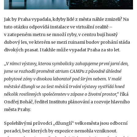
Jak by Praha vypadala, kdyby lidé z města náhle zmizeli? Na
tuto otázku odpovídá instalace ve virtuální realitě –
v zatopeném metru se množí ryby, v centru bují hustý
dubový les, ve kterém se mezi ruinami budov prohání stáda
divokých prasat. I takhle může vypadat Praha za sto let.
„
V rámci výstavy, kterou symbolicky zahajujeme první jarní den,
jsme se rozhodli proměnit atrium CAMPu z původně úhledné
pobytové zóny v divokou laboratoř pod širým nebem. V malé
městské džungli se za šest měsíců trvání výstavy vystřídá hned
několik rostlinných společenstev v zápase o životní prostor,“
říká
Ondřej Boháč, ředitel Institutu plánování a rozvoje hlavního
města Prahy.
Spolehlivými průvodci „džunglí“ velkoměsta jsou odborní
poradci, bez kterých by expozice nemohla vzniknout.