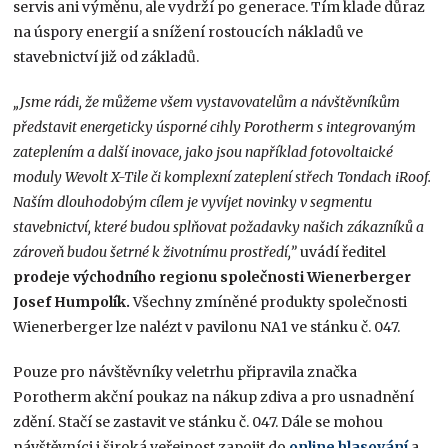
servis ani výměnu, ale vydrží po generace. Tím klade důraz
na úspory energií a snížení rostoucích nákladů ve
stavebnictví již od základů.
„Jsme rádi, že můžeme všem vystavovatelům a návštěvníkům
představit energeticky úsporné cihly Porotherm s integrovaným
zateplením a další inovace, jako jsou například fotovoltaické
moduly Wevolt X-Tile či komplexní zateplení střech Tondach iRoof.
Naším dlouhodobým cílem je vyvíjet novinky v segmentu
stavebnictví, které budou splňovat požadavky našich zákazníků a
zároveň budou šetrné k životnímu prostředí,”
uvádí ředitel
prodeje východního regionu společnosti Wienerberger
Josef Humpolík.
Všechny zmíněné produkty společnosti
Wienerberger lze nalézt v pavilonu NA1 ve stánku č. 047.
Pouze pro návštěvníky veletrhu připravila značka
Porotherm akční poukaz na nákup zdiva a pro usnadnění
zdění. Stačí se zastavit ve stánku č. 047. Dále se mohou
návštěvníci i široká veřejnost zapojit do
online hlasování
a