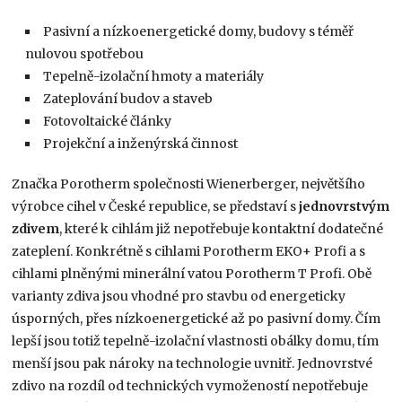
Pasivní a nízkoenergetické domy, budovy s téměř
nulovou spotřebou
Tepelně-izolační hmoty a materiály
Zateplování budov a staveb
Fotovoltaické články
Projekční a inženýrská činnost
Značka Porotherm společnosti Wienerberger, největšího
výrobce cihel v České republice, se představí s
jednovrstvým
zdivem
, které k cihlám již nepotřebuje kontaktní dodatečné
zateplení. Konkrétně s cihlami Porotherm EKO+ Profi a s
cihlami plněnými minerální vatou Porotherm T Profi. Obě
varianty zdiva jsou vhodné pro stavbu od energeticky
úsporných, přes nízkoenergetické až po pasivní domy. Čím
lepší jsou totiž tepelně-izolační vlastnosti obálky domu, tím
menší jsou pak nároky na technologie uvnitř. Jednovrstvé
zdivo na rozdíl od technických vymožeností nepotřebuje