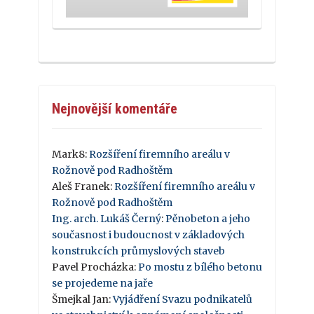
Nejnovější komentáře
Mark8
:
Rozšíření firemního areálu v
Rožnově pod Radhoštěm
Aleš Franek
:
Rozšíření firemního areálu v
Rožnově pod Radhoštěm
Ing. arch. Lukáš Černý
:
Pěnobeton a jeho
současnost i budoucnost v základových
konstrukcích průmyslových staveb
Pavel Procházka
:
Po mostu z bílého betonu
se projedeme na jaře
Šmejkal Jan
:
Vyjádření Svazu podnikatelů