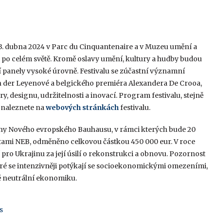
13. dubna 2024 v Parc du Cinquantenaire a v Muzeu umění a
 po celém světě. Kromě oslavy umění, kultury a hudby budou
í panely vysoké úrovně. Festivalu se zúčastní významní
n der Leyenové a belgického premiéra Alexandera De Crooa,
ry, designu, udržitelnosti a inovací. Program festivalu, stejně
, naleznete na
webových stránkách
festivalu.
 Ceny Nového evropského Bauhausu, v rámci kterých bude 20
otami NEB, odměněno celkovou částkou 450 000 eur. V roce
pro Ukrajinu za její úsilí o rekonstrukci a obnovu. Pozornost
eré se intenzivněji potýkají se socioekonomickými omezeními,
vě neutrální ekonomiku.
s