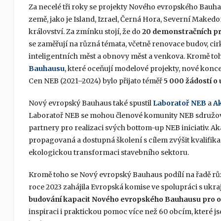
Za necelé tři roky se projekty Nového evropského Bauha
země, jako je Island, Izrael, Černá Hora, Severní Maked
království. Za zmínku stojí, že do
20 demonstračních pr
se zaměřují na různá témata, včetně renovace budov, cir
inteligentních měst a obnovy měst a venkova. Kromě to
Bauhausu
, které oceňují modelové projekty, nové konc
Cen NEB (2021–2024) bylo přijato téměř
5 000 žádostí o 
Nový evropský Bauhaus také spustil
Laboratoř NEB
a
A
Laboratoř NEB se mohou členové komunity NEB sdružovat,
partnery pro realizaci svých bottom-up NEB iniciativ. A
propagovaná a dostupná školení s cílem zvýšit kvalifikaci
ekologickou transformaci stavebního sektoru.
Kromě toho se Nový evropský Bauhaus podílí na řadě rů
roce 2023 zahájila Evropská komise ve spolupráci s ukr
budování kapacit Nového evropského Bauhausu pro o
inspiraci i praktickou pomoc více než 60 obcím, které j