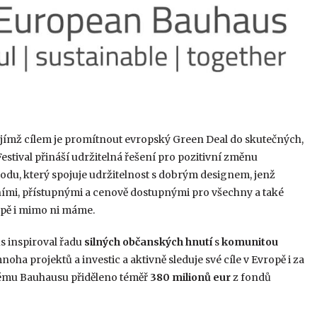
ejímž cílem je promítnout evropský Green Deal do skutečných,
estival přináší udržitelná řešení pro pozitivní změnu
odu, který spojuje udržitelnost s dobrým designem, jenž
vními, přístupnými a cenově dostupnými pro všechny a také
ropě i mimo ni máme.
s inspiroval řadu
silných občanských
hnutí
s
komunitou
oha projektů a investic a aktivně sleduje své cíle v Evropě i za
kému Bauhausu přiděleno téměř
380 milionů eur
z fondů