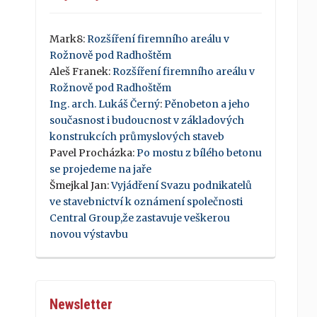
Mark8
:
Rozšíření firemního areálu v
Rožnově pod Radhoštěm
Aleš Franek
:
Rozšíření firemního areálu v
Rožnově pod Radhoštěm
Ing. arch. Lukáš Černý
:
Pěnobeton a jeho
současnost i budoucnost v základových
konstrukcích průmyslových staveb
Pavel Procházka
:
Po mostu z bílého betonu
se projedeme na jaře
Šmejkal Jan
:
Vyjádření Svazu podnikatelů
ve stavebnictví k oznámení společnosti
Central Group,že zastavuje veškerou
novou výstavbu
Newsletter