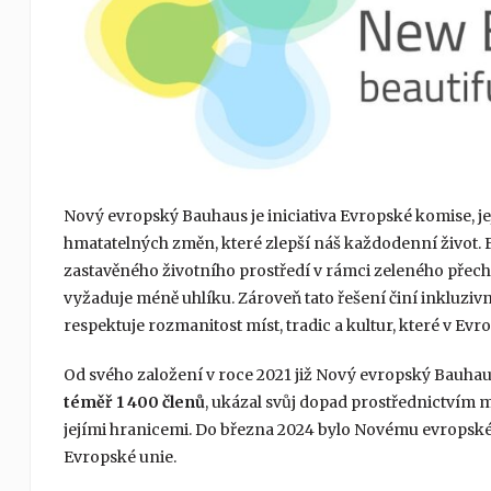
Nový evropský Bauhaus je iniciativa Evropské komise, j
hmatatelných změn, které zlepší náš každodenní život. F
zastavěného životního prostředí v rámci zeleného přech
vyžaduje méně uhlíku. Zároveň tato řešení činí inkluzi
respektuje rozmanitost míst, tradic a kultur, které v Ev
Od svého založení v roce 2021 již Nový evropský Bauhau
téměř 1 400 členů
, ukázal svůj dopad prostřednictvím mn
jejími hranicemi. Do března 2024 bylo Novému evrops
Evropské unie.