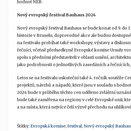
hodnot NEB.
Nový evropský festival Bauhaus 2024
Nový evropský festival Bauhaus se bude konat od 9. do 
historie v Bruselu, doprovodné akce ale budou dostupné
na festivalu probíhat také workshopy, výstavy a diskusn
řečníci, včetně předsedkyně Evropské komise Ursuly vo
spolu s předními představiteli v oblasti umění, architektu
jako podrobnosti o jednotlivých zasedáních a řečnících
Letos se na festivalu uskuteční také 4. ročník soutěže
projektů, návrhů a nápadů, které jsou v souladu s hodn
2024 bude v průběhu těchto cen uděleno zvláštní uznání 
bude také zaměřena na regiony v celé Evropské unii, kt
a na místa, která nejvíce čelí výzvě přechodu na uhlíko
Štítky:
Evropská komise
,
festival
,
Nový evropský Bauhau