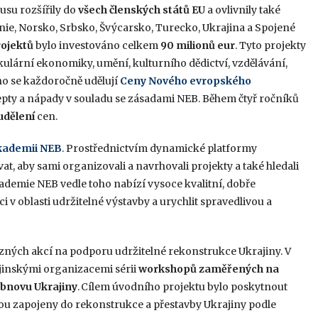
usu rozšířily do
všech členských států EU
a ovlivnily také
onie, Norsko, Srbsko, Švýcarsko, Turecko, Ukrajina a Spojené
ojektů
bylo investováno celkem
90 milionů eur
. Tyto projekty
kulární ekonomiky, umění, kulturního dědictví, vzdělávání,
ho se každoročně udělují
Ceny Nového evropského
epty a nápady v souladu se zásadami NEB. Během čtyř ročníků
udělení
cen.
kademii NEB
. Prostřednictvím dynamické platformy
 aby sami organizovali a navrhovali projekty a také hledali
kademie NEB vedle toho nabízí vysoce kvalitní, dobře
 v oblasti udržitelné výstavby a urychlit spravedlivou a
zných akcí na podporu udržitelné rekonstrukce Ukrajiny. V
ajinskými organizacemi sérii
workshopů zaměřených na
bnovu Ukrajiny
. Cílem úvodního projektu bylo poskytnout
sou zapojeny do rekonstrukce a přestavby Ukrajiny podle