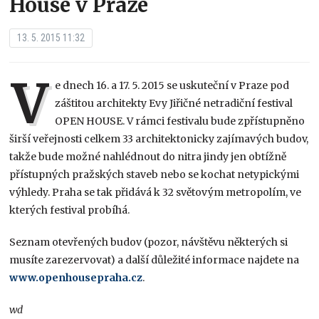
House v Praze
13. 5. 2015 11:32
V
e dnech 16. a 17. 5. 2015 se uskuteční v Praze pod
záštitou architekty Evy Jiřičné netradiční festival
OPEN HOUSE. V rámci festivalu bude zpřístupněno
širší veřejnosti celkem 33 architektonicky zajímavých budov,
takže bude možné nahlédnout do nitra jindy jen obtížně
přístupných pražských staveb nebo se kochat netypickými
výhledy. Praha se tak přidává k 32 světovým metropolím, ve
kterých festival probíhá.
Seznam otevřených budov (pozor, návštěvu některých si
musíte zarezervovat) a další důležité informace najdete na
www.openhousepraha.cz
.
wd