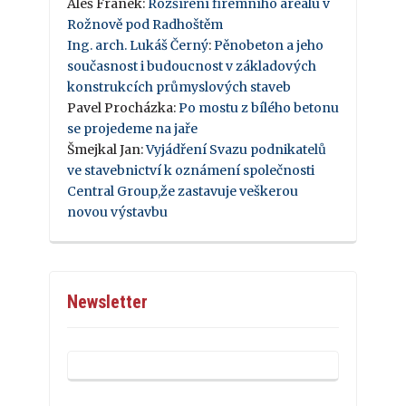
Aleš Franek
:
Rozšíření firemního areálu v
Rožnově pod Radhoštěm
Ing. arch. Lukáš Černý
:
Pěnobeton a jeho
současnost i budoucnost v základových
konstrukcích průmyslových staveb
Pavel Procházka
:
Po mostu z bílého betonu
se projedeme na jaře
Šmejkal Jan
:
Vyjádření Svazu podnikatelů
ve stavebnictví k oznámení společnosti
Central Group,že zastavuje veškerou
novou výstavbu
Newsletter