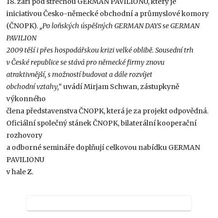
18. září pod střechou GERMAN PAVILIONU, který je
iniciativou Česko-německé obchodní a průmyslové komory
(ČNOPK).
„Po loňských úspěšných GERMAN DAYS se GERMAN
PAVILION
2009 těší i přes hospodářskou krizi velké oblibě. Sousední trh
v České republice se stává pro německé firmy znovu
atraktivnější, s možností budovat a dále rozvíjet
obchodní vztahy,“
uvádí Mirjam Schwan, zástupkyně
výkonného
člena představenstva ČNOPK, která je za projekt odpovědná.
Oficiální společný stánek ČNOPK, bilaterální kooperační
rozhovory
a odborné semináře doplňují celkovou nabídku GERMAN
PAVILIONU
v hale
Z
.