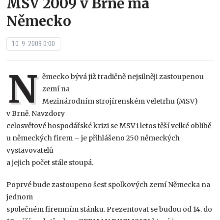
MSV 2009 v Brně má
Německo
10. 9. 2009 0:00
N
ěmecko bývá již tradičně nejsilněji zastoupenou
zemí na
Mezinárodním strojírenském veletrhu (MSV)
v Brně. Navzdory
celosvětové hospodářské krizi se MSV i letos těší velké oblibě
u německých firem – je přihlášeno 250 německých
vystavovatelů
a jejich počet stále stoupá.
Poprvé bude zastoupeno šest spolkových zemí Německa na
jednom
společném firemním stánku. Prezentovat se budou od 14. do