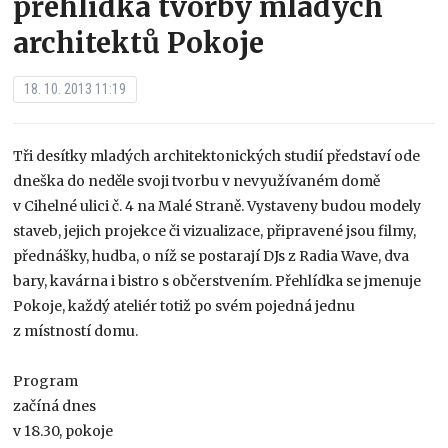
přehlídka tvorby mladých
architektů Pokoje
18. 10. 2013 11:19
Tři desítky mladých architektonických studií představí ode
dneška do neděle svoji tvorbu v nevyužívaném domě
v Cihelné ulici č. 4 na Malé Straně. Vystaveny budou modely
staveb, jejich projekce či vizualizace, připravené jsou filmy,
přednášky, hudba, o níž se postarají DJs z Radia Wave, dva
bary, kavárna i bistro s občerstvením. Přehlídka se jmenuje
Pokoje, každý ateliér totiž po svém pojedná jednu
z místností domu.
Program
začíná dnes
v 18.30, pokoje