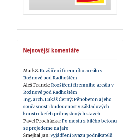
Nejnovější komentáře
Mark8
:
Rozšíření firemního areálu v
Rožnově pod Radhoštěm
Aleš Franek
:
Rozšíření firemního areálu v
Rožnově pod Radhoštěm
Ing. arch. Lukáš Černý
:
Pěnobeton a jeho
současnost i budoucnost v základových
konstrukcích průmyslových staveb
Pavel Procházka
:
Po mostu z bílého betonu
se projedeme na jaře
Šmejkal Jan
:
Vyjádření Svazu podnikatelů