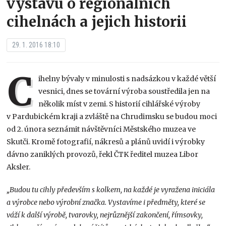
výstavu o regionálních
cihelnách a jejich historii
29. 1. 2016 18:10
C
ihelny bývaly v minulosti s nadsázkou v každé větší
vesnici, dnes se tovární výroba soustředila jen na
několik míst v zemi. S historií cihlářské výroby
v Pardubickém kraji a zvláště na Chrudimsku se budou moci
od 2. února seznámit návštěvníci Městského muzea ve
Skutči. Kromě fotografií, nákresů a plánů uvidí i výrobky
dávno zaniklých provozů, řekl ČTK ředitel muzea Libor
Aksler.
„Budou tu cihly především s kolkem, na každé je vyražena iniciála
a výrobce nebo výrobní značka. Vystavíme i předměty, které se
váží k další výrobě, tvarovky, nejrůznější zakončení, římsovky,