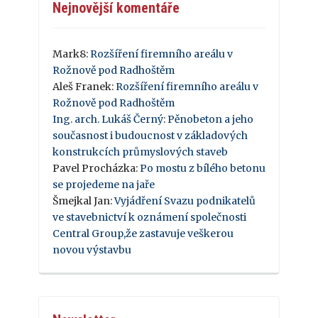
Nejnovější komentáře
Mark8
:
Rozšíření firemního areálu v
Rožnově pod Radhoštěm
Aleš Franek
:
Rozšíření firemního areálu v
Rožnově pod Radhoštěm
Ing. arch. Lukáš Černý
:
Pěnobeton a jeho
současnost i budoucnost v základových
konstrukcích průmyslových staveb
Pavel Procházka
:
Po mostu z bílého betonu
se projedeme na jaře
Šmejkal Jan
:
Vyjádření Svazu podnikatelů
ve stavebnictví k oznámení společnosti
Central Group,že zastavuje veškerou
novou výstavbu