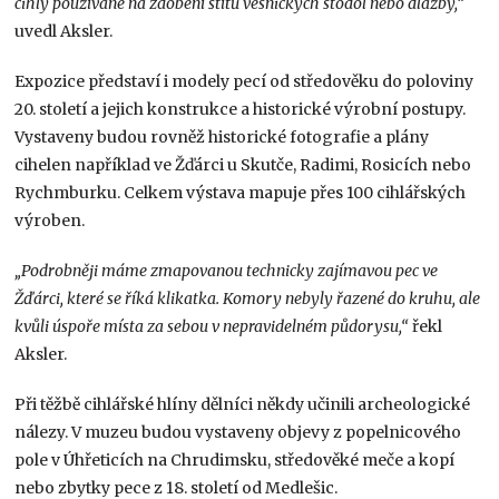
cihly používané na zdobení štítů vesnických stodol nebo dlažby,“
uvedl Aksler.
Expozice představí i modely pecí od středověku do poloviny
20. století a jejich konstrukce a historické výrobní postupy.
Vystaveny budou rovněž historické fotografie a plány
cihelen například ve Žďárci u Skutče, Radimi, Rosicích nebo
Rychmburku. Celkem výstava mapuje přes 100 cihlářských
výroben.
„Podrobněji máme zmapovanou technicky zajímavou pec ve
Žďárci, které se říká klikatka. Komory nebyly řazené do kruhu, ale
kvůli úspoře místa za sebou v nepravidelném půdorysu,“
řekl
Aksler.
Při těžbě cihlářské hlíny dělníci někdy učinili archeologické
nálezy. V muzeu budou vystaveny objevy z popelnicového
pole v Úhřeticích na Chrudimsku, středověké meče a kopí
nebo zbytky pece z 18. století od Medlešic.