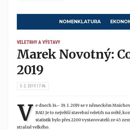
NOMENKLATURA
EKONO
VELETRHY A VÝSTAVY
Marek Novotný: Co
2019
5. 2. 2019 17:46
V
e dnech 14.– 19. 1. 2019 se v německém Mnicho
BAU. Je to největší stavební veletrh na světě, k
statistik bylo přes 2200 vystavovatelů ze 45 z
strašně velkého.