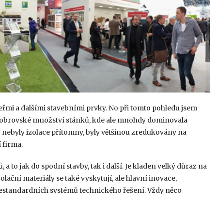
veřmi a dalšími stavebními prvky. No při tomto pohledu jsem
ylo obrovské množství stánků, kde ale mnohdy dominovala
y nebyly izolace přítomny, byly většinou zredukovány na
 firma.
a to jak do spodní stavby, tak i další. Je kladen velký důraz na
lační materiály se také vyskytují, ale hlavní inovace,
 nestandardních systémů technického řešení. Vždy něco