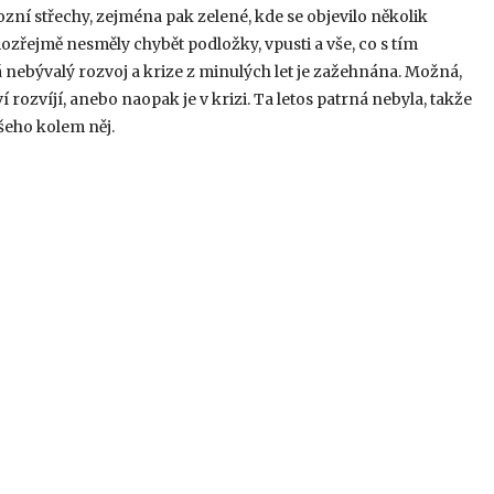
zní střechy, zejména pak zelené, kde se objevilo několik
zřejmě nesměly chybět podložky, vpusti a vše, co s tím
vá nebývalý rozvoj a krize z minulých let je zažehnána. Možná,
rozvíjí, anebo naopak je v krizi. Ta letos patrná nebyla, takže
eho kolem něj.