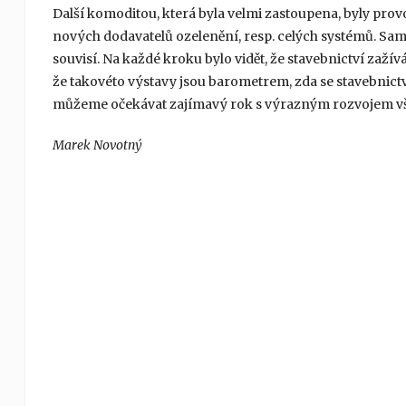
Další komoditou, která byla velmi zastoupena, byly provo
nových dodavatelů ozelenění, resp. celých systémů. Samo
souvisí. Na každé kroku bylo vidět, že stavebnictví zaží
že takovéto výstavy jsou barometrem, zda se stavebnictví 
můžeme očekávat zajímavý rok s výrazným rozvojem vš
Marek Novotný