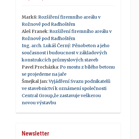
Mark8
:
Rozšíření firemního areálu v
Rožnově pod Radhoštěm
Aleš Franek
:
Rozšíření firemního areálu v
Rožnově pod Radhoštěm
Ing. arch. Lukáš Černý
:
Pěnobeton a jeho
současnost i budoucnost v základových
konstrukcích průmyslových staveb
Pavel Procházka
:
Po mostu z bílého betonu
se projedeme na jaře
Šmejkal Jan
:
Vyjádření Svazu podnikatelů
ve stavebnictví k oznámení společnosti
Central Group,že zastavuje veškerou
novou výstavbu
Newsletter