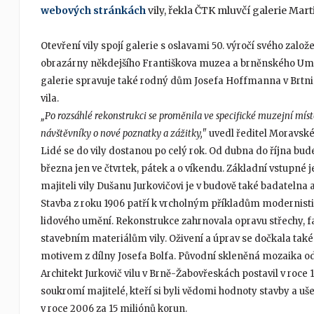
webových stránkách
vily, řekla ČTK mluvčí galerie Mar
Otevření vily spojí galerie s oslavami 50. výročí svého založ
obrazárny někdejšího Františkova muzea a brněnského Um
galerie spravuje také rodný dům Josefa Hoffmanna v Brtnici
vila.
„Po rozsáhlé rekonstrukci se proměnila ve specifické muzejní mís
návštěvníky o nové poznatky a zážitky,"
uvedl ředitel Moravské
Lidé se do vily dostanou po celý rok. Od dubna do října bu
března jen ve čtvrtek, pátek a o víkendu. Základní vstupné
majiteli vily Dušanu Jurkovičovi je v budově také badatelna
Stavba z roku 1906 patří k vrcholným příkladům modernisti
lidového umění. Rekonstrukce zahrnovala opravu střechy, fa
stavebním materiálům vily. Oživení a úprav se dočkala také
motivem z dílny Josefa Bolfa. Původní skleněná mozaika o
Architekt Jurkovič vilu v Brně-Žabovřeskách postavil v roce 1
soukromí majitelé, kteří si byli vědomi hodnoty stavby a uš
v roce 2006 za 15 miliónů korun.