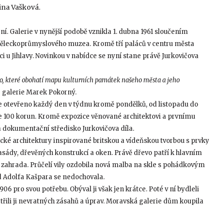
tina Vašková.
ení. Galerie v nynější podobě vznikla 1. dubna 1961 sloučením
ěleckoprůmyslového muzea. Kromě tří paláců v centru města
 u Jihlavy. Novinkou v nabídce se nyní stane právě Jurkovičova
to, které obohatí mapu kulturních památek našeho města a jeho
 galerie Marek Pokorný.
de otevřeno každý den v týdnu kromě pondělků, od listopadu do
 je 100 korun. Kromě expozice věnované architektovi a prvnímu
 a dokumentační středisko Jurkovičova díla.
cké architektury inspirované britskou a vídeňskou tvorbou s prvky
sády, dřevěných konstrukcí a oken. Právě dřevo patří k hlavním
 zahrada. Průčelí vily ozdobila nová malba na skle s pohádkovým
d Adolfa Kašpara se nedochovala.
906 pro svou potřebu. Obýval ji však jen krátce. Poté v ní bydleli
etřili ji nevratných zásahů a úprav. Moravská galerie dům koupila