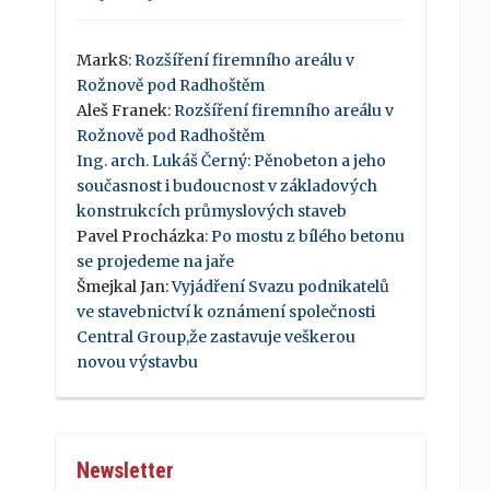
Mark8
:
Rozšíření firemního areálu v
Rožnově pod Radhoštěm
Aleš Franek
:
Rozšíření firemního areálu v
Rožnově pod Radhoštěm
Ing. arch. Lukáš Černý
:
Pěnobeton a jeho
současnost i budoucnost v základových
konstrukcích průmyslových staveb
Pavel Procházka
:
Po mostu z bílého betonu
se projedeme na jaře
Šmejkal Jan
:
Vyjádření Svazu podnikatelů
ve stavebnictví k oznámení společnosti
Central Group,že zastavuje veškerou
novou výstavbu
Newsletter