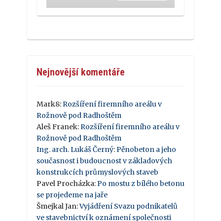
Nejnovější komentáře
Mark8
:
Rozšíření firemního areálu v
Rožnově pod Radhoštěm
Aleš Franek
:
Rozšíření firemního areálu v
Rožnově pod Radhoštěm
Ing. arch. Lukáš Černý
:
Pěnobeton a jeho
současnost i budoucnost v základových
konstrukcích průmyslových staveb
Pavel Procházka
:
Po mostu z bílého betonu
se projedeme na jaře
Šmejkal Jan
:
Vyjádření Svazu podnikatelů
ve stavebnictví k oznámení společnosti