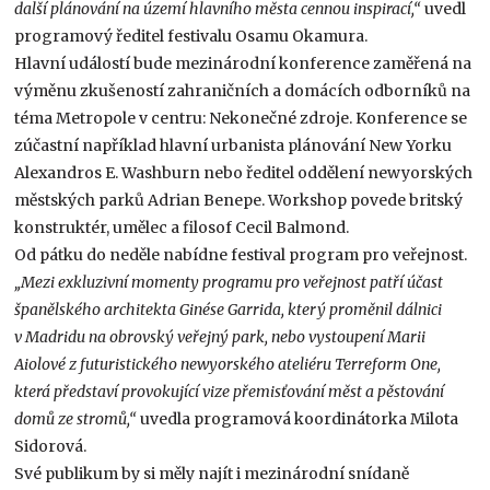
další plánování na území hlavního města cennou inspirací,“
uvedl
programový ředitel festivalu Osamu Okamura.
Hlavní událostí bude mezinárodní konference zaměřená na
výměnu zkušeností zahraničních a domácích odborníků na
téma Metropole v centru: Nekonečné zdroje. Konference se
zúčastní například hlavní urbanista plánování New Yorku
Alexandros E. Washburn nebo ředitel oddělení newyorských
městských parků Adrian Benepe. Workshop povede britský
konstruktér, umělec a filosof Cecil Balmond.
Od pátku do neděle nabídne festival program pro veřejnost.
„Mezi exkluzivní momenty programu pro veřejnost patří účast
španělského architekta Ginése Garrida, který proměnil dálnici
v Madridu na obrovský veřejný park, nebo vystoupení Marii
Aiolové z futuristického newyorského ateliéru Terreform One,
která představí provokující vize přemisťování měst a pěstování
domů ze stromů,“
uvedla programová koordinátorka Milota
Sidorová.
Své publikum by si měly najít i mezinárodní snídaně