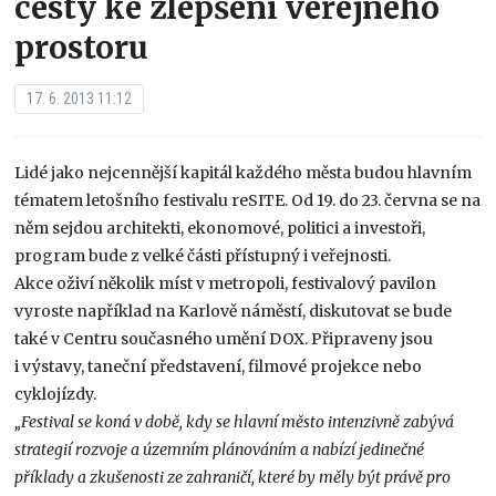
cesty ke zlepšení veřejného
prostoru
17. 6. 2013 11:12
Lidé jako nejcennější kapitál každého města budou hlavním
tématem letošního festivalu reSITE. Od 19. do 23. června se na
něm sejdou architekti, ekonomové, politici a investoři,
program bude z velké části přístupný i veřejnosti.
Akce oživí několik míst v metropoli, festivalový pavilon
vyroste například na Karlově náměstí, diskutovat se bude
také v Centru současného umění DOX. Připraveny jsou
i výstavy, taneční představení, filmové projekce nebo
cyklojízdy.
„Festival se koná v době, kdy se hlavní město intenzivně zabývá
strategií rozvoje a územním plánováním a nabízí jedinečné
příklady a zkušenosti ze zahraničí, které by měly být právě pro