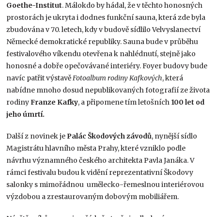
Goethe-Institut
. Málokdo by hádal, že v těchto honosných
prostorách je ukryta i dodnes funkční sauna, která zde byla
zbudována v 70. letech, kdy v budově sídlilo Velvyslanectví
Německé demokratické republiky. Sauna bude v průběhu
festivalového víkendu otevřena k nahlédnutí, stejně jako
honosné a dobře opečovávané interiéry. Foyer budovy bude
navíc patřit výstavě
Fotoalbum rodiny Kafkových
, která
nabídne mnoho dosud nepublikovaných fotografií ze života
rodiny
Franze Kafky
, a připomene tím letošních
100 let od
jeho úmrtí.
Další z novinek je
Palác Škodových závodů
, nynější sídlo
Magistrátu hlavního města Prahy, které vzniklo podle
návrhu významného českého architekta Pavla Janáka. V
rámci festivalu budou k vidění reprezentativní Škodovy
salonky s mimořádnou umělecko-řemeslnou interiérovou
výzdobou a zrestaurovaným dobovým mobiliářem.