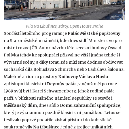
Vila Na Libušince, zdroj: Open House Praha
Součástí letošního programu je
Palác Městské pojišťovny
na Staroměstském náměstí, kde dnes sídlí Ministerstvo pro
místní rozvoj ČR. Autor návrhu této secesní budovy Osvald
Polívka tehdy ke spolupráci přizval největší jména tehdejší
výtvarné scény, a díky tomu zde můžeme dodnes obdivovat
sochařská díla Bohuslava Schnircha nebo Ladislava Šalouna.
Malebné atrium a prostory
Knihovny Václava Havla
zpřístupní klasicistní
Deymův palác
, v němž měl po roce
1989 svůj byt i Karel Schwarzenberg, jehož rodině palác
patří. V blízkosti rušného náměstí Republiky se otevře i
Měšťanský dům
, dnes sídlo
Domu zahraniční spolupráce
,
který je významnou pozdně klasicistní památkou. Letos se
festivalu poprvé podařilo získat přístup i do kubistické
soukromé
vily Na Libušince
, jedné z trojice unikátních