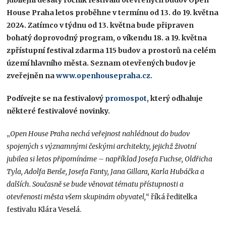
Jubilejní desátý ročník festivalu otevřených budov Open
House Praha letos proběhne v termínu od 13. do 19. května
2024. Zatímco v týdnu od 13. května bude připraven
bohatý doprovodný program, o víkendu 18. a 19. května
zpřístupní festival zdarma 115 budov a prostorů na celém
území hlavního města. Seznam otevřených budov je
zveřejněn na
www.openhousepraha.cz.
Podívejte se na festivalový
promospot
, který odhaluje
některé festivalové novinky.
„
Open House Praha nechá veřejnost nahlédnout do budov
spojených s významnými českými architekty, jejichž životní
jubilea si letos připomínáme – například Josefa Fuchse, Oldřicha
Tyla, Adolfa Benše, Josefa Fanty, Jana Gillara, Karla Hubáčka a
dalších. Současně se bude věnovat tématu přístupnosti a
otevřenosti města všem skupinám obyvatel,
“ říká ředitelka
festivalu Klára Veselá.