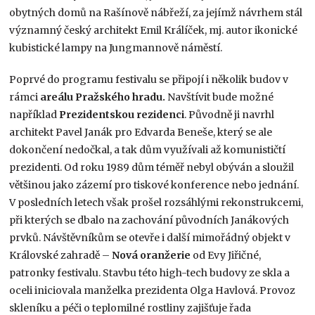
obytných domů na Rašínově nábřeží, za jejímž návrhem stál
významný český architekt Emil Králíček, mj. autor ikonické
kubistické lampy na Jungmannově náměstí.
Poprvé do programu festivalu se připojí i několik budov v
rámci
areálu Pražského hradu.
Navštívit bude možné
například
Prezidentskou rezidenci
. Původně ji navrhl
architekt Pavel Janák pro Edvarda Beneše, který se ale
dokončení nedočkal, a tak dům využívali až komunističtí
prezidenti. Od roku 1989 dům téměř nebyl obýván a sloužil
většinou jako zázemí pro tiskové konference nebo jednání.
V posledních letech však prošel rozsáhlými rekonstrukcemi,
při kterých se dbalo na zachování původních Janákových
prvků. Návštěvníkům se otevře i další mimořádný objekt v
Královské zahradě –
Nová oranžerie
od Evy Jiřičné,
patronky festivalu. Stavbu této high-tech budovy ze skla a
oceli iniciovala manželka prezidenta Olga Havlová. Provoz
skleníku a péči o teplomilné rostliny zajišťuje řada