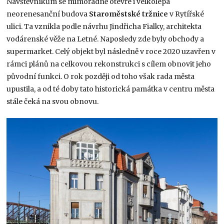
Návštěvníkům se mimořádně otevře i velkolepá
neorenesanční budova
Staroměstské tržnice
v Rytířské
ulici. Ta vznikla podle návrhu Jindřicha Fialky, architekta
vodárenské věže na Letné. Naposledy zde byly obchody a
supermarket. Celý objekt byl následně v roce 2020 uzavřen v
rámci plánů na celkovou rekonstrukci s cílem obnovit jeho
původní funkci. O rok později od toho však rada města
upustila, a od té doby tato historická památka v centru města
stále čeká na svou obnovu.