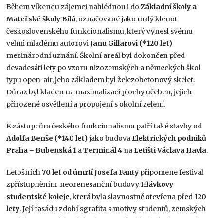
Během víkendu zájemci nahlédnou i do
Základní školy a
Mateřské školy Bílá
, označované jako malý klenot
československého funkcionalismu, který vynesl svému
velmi mladému autorovi
Janu Gillarovi (*120 let)
mezinárodní uznání. Školní areál byl dokončen před
devadesáti lety po vzoru nizozemských a německých škol
typu open-air, jeho základem byl železobetonový skelet.
Důraz byl kladen na maximalizaci plochy učeben, jejich
přirozené osvětlení a propojení s okolní zelení.
K zástupcům českého funkcionalismu patří také stavby od
Adolfa Benše (*140 let)
jako budova
Elektrických podniků
Praha – Bubenská 1
a
Terminál 4
na
Letišti Václava Havla
.
Letošních
70 let od úmrtí Josefa Fanty
připomene festival
zpřístupněním neorenesanční budovy
Hlávkovy
studentské koleje
, která byla slavnostně otevřena před
120
lety
. Její fasádu zdobí sgrafita s motivy studentů, zemských