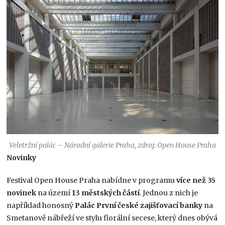
Veletržní palác – Národní galerie Praha, zdroj: Open House Praha
Novinky
Festival Open House Praha nabídne v programu
více než 35
novinek
na území
13 městských částí
. Jednou z nich je
například honosný
Palác První české zajišťovací banky
na
Smetanově nábřeží ve stylu florální secese, který dnes obývá