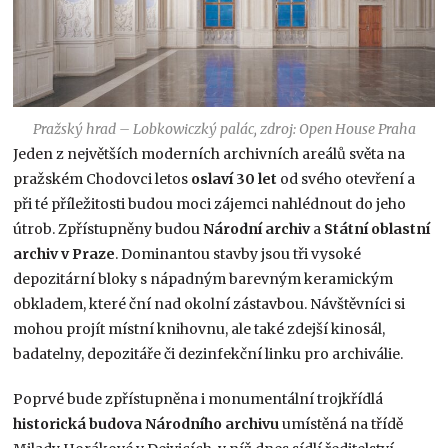
Pražský hrad – Lobkowiczký palác, zdroj: Open House Praha
Jeden z největších moderních archivních areálů světa na
pražském Chodovci letos
oslaví
30 let
od svého otevření a
při té příležitosti budou moci zájemci nahlédnout do jeho
útrob. Zpřístupněny budou
Národní archiv
a
Státní oblastní
archiv v Praze
. Dominantou stavby jsou tři vysoké
depozitární bloky s nápadným barevným keramickým
obkladem, které ční nad okolní zástavbou. Návštěvníci si
mohou projít místní knihovnu, ale také zdejší kinosál,
badatelny, depozitáře či dezinfekční linku pro archiválie.
Poprvé bude zpřístupněna i monumentální trojkřídlá
historická budova Národního archivu
umístěná na třídě