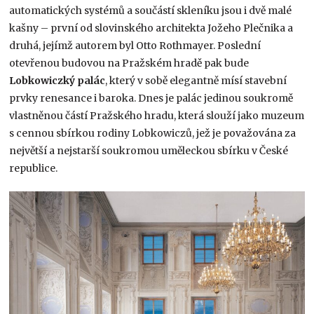
automatických systémů a součástí skleníku jsou i dvě malé
kašny – první od slovinského architekta Jožeho Plečnika a
druhá, jejímž autorem byl Otto Rothmayer. Poslední
otevřenou budovou na Pražském hradě pak bude
Lobkowiczký palác
, který v sobě elegantně mísí stavební
prvky renesance i baroka. Dnes je palác jedinou soukromě
vlastněnou částí Pražského hradu, která slouží jako muzeum
s cennou sbírkou rodiny Lobkowiczů, jež je považována za
největší a nejstarší soukromou uměleckou sbírku v České
republice.