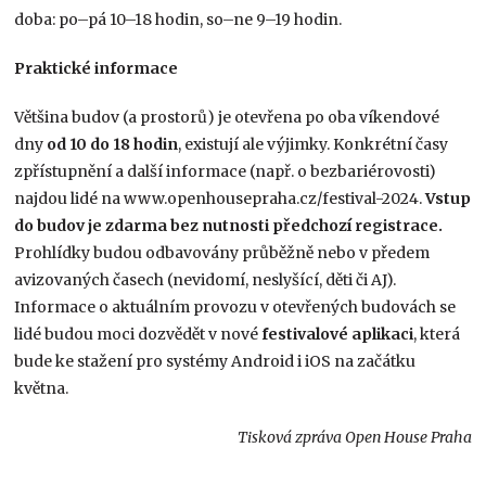
doba: po–pá 10–18 hodin, so–ne 9–19 hodin.
Praktické informace
Většina budov (a prostorů) je otevřena po oba víkendové
dny
od 10 do 18 hodin
, existují ale výjimky. Konkrétní časy
zpřístupnění a další informace (např. o bezbariérovosti)
najdou lidé na www.openhousepraha.cz/festival-2024.
Vstup
do budov je zdarma bez nutnosti předchozí registrace.
Prohlídky budou odbavovány průběžně nebo v předem
avizovaných časech (nevidomí, neslyšící, děti či AJ).
Informace o aktuálním provozu v otevřených budovách se
lidé budou moci dozvědět v nové
festivalové aplikaci
, která
bude ke stažení pro systémy Android i iOS na začátku
května.
Tisková zpráva Open House Praha