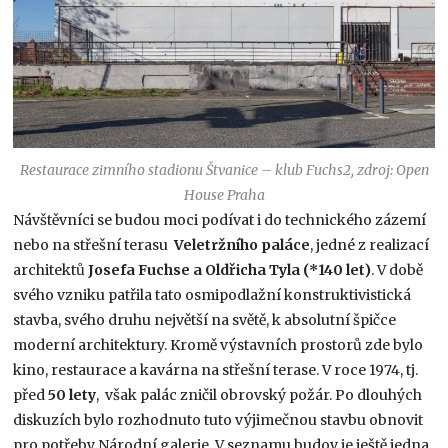
Restaurace zimního stadionu Štvanice – klub Fuchs2, zdroj: Open
House Praha
Návštěvníci se budou moci podívat i do technického zázemí
nebo na střešní terasu
Veletržního paláce
, jedné z realizací
architektů
Josefa Fuchse a Oldřicha Tyla (*140 let)
. V době
svého vzniku patřila tato osmipodlažní konstruktivistická
stavba, svého druhu největší na světě, k absolutní špičce
moderní architektury. Kromě výstavních prostorů zde bylo
kino, restaurace a kavárna na střešní terase. V roce 1974, tj.
před
50 lety
, však palác zničil obrovský požár. Po dlouhých
diskuzích bylo rozhodnuto tuto výjimečnou stavbu obnovit
pro potřeby Národní galerie. V seznamu budov je ještě jedna