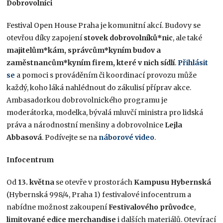
Dobrovolníci
Festival Open House Praha je komunitní akcí. Budovy se
otevřou díky zapojení
stovek dobrovolníků*nic
, ale také
majitelům*kám, správcům*kyním budov a
zaměstnancům*kyním firem, které v nich sídlí
.
Přihlásit
se
a pomoci s prováděním či koordinací provozu může
každý, koho láká nahlédnout do zákulisí příprav akce.
Ambasadorkou dobrovolnického programu je
moderátorka, modelka, bývalá mluvčí ministra pro lidská
práva a národnostní menšiny a dobrovolnice
Lejla
Abbasová
. Podívejte se na
náborové video
.
Infocentrum
Od
13. května
se otevře v prostorách
Kampusu Hybernská
(Hybernská 998/4, Praha 1) festivalové infocentrum a
nabídne možnost zakoupení
Festivalového průvodce
,
limitované edice merchandise
i dalších materiálů. Otevírací