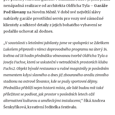
nenápadná realizace od architekta Oldřicha Tyla –
Garáže
Pod Slovany
na Novém Městě. V době své největší slávy
nabízely garáže prvotřídní servis pro vozy své zámožné
klientely a některé detaily z jejich bohatého vybavení se
podařilo uchovat až dodnes.
„
V souvislosti s letošními jubilanty jsme ve spolupráci se Zdeňkem
Lukešem připravili v rámci doprovodného programu na úterý 14.
května od 18 hodin přednášku věnovanou tvorbě Oldřicha Tyla a
Josefa Fuchse, která se uskuteční v netradičních prostorách klubu
Fuchs2. Objekt bývalé restaurace u rušné magistrály je posledním
mementem kdysi slavného a dnes již zbouraného areálu zimního
stadionu na ostrově Štvanice, kde se psaly sportovní dějiny.
Přednáška přiblíží nejen historii místa, ale lidé budou mít také
příležitost se podívat, jak prostor v posledních letech ožil
alternativní kulturou a uměleckými instalacemi,
“ říká Andrea
Šenkyříková, kreativní ředitelka festivalu.