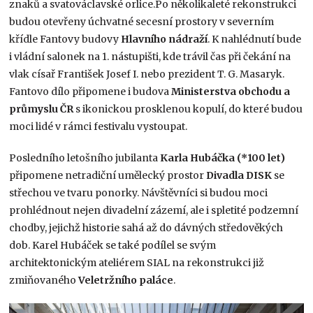
znaků a svatováclavské orlice.Po několikaleté rekonstrukci
budou otevřeny úchvatné secesní prostory v severním
křídle Fantovy budovy
Hlavního nádraží
. K nahlédnutí bude
i vládní salonek na 1. nástupišti, kde trávil čas při čekání na
vlak císař František Josef I. nebo prezident T. G. Masaryk.
Fantovo dílo připomene i budova
Ministerstva obchodu a
průmyslu ČR
s ikonickou prosklenou kopulí, do které budou
moci lidé v rámci festivalu vystoupat.
Posledního letošního jubilanta
Karla Hubáčka
(*100 let)
připomene netradiční umělecký prostor
Divadla DISK
se
střechou ve tvaru ponorky. Návštěvníci si budou moci
prohlédnout nejen divadelní zázemí, ale i spletité podzemní
chodby, jejichž historie sahá až do dávných středověkých
dob. Karel Hubáček se také podílel se svým
architektonickým ateliérem SIAL na rekonstrukci již
zmiňovaného
Veletržního paláce
.