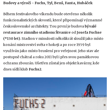
Budovy a výročí – Fuchs, Tyl, Benš, Fanta, Hubáček
Během festivalového víkendu bude otevřeno několik
funkcionalistických skvostů, které připomínají významné
československé architekty. Tou první je budova
bývalé
restaurace zimního stadionu Štvanice
od
Josefa Fuchse
(*130 let)
. Stadion v minulosti několikrát sloužil jako místo
konání mistrovství světa v hokeji a po roce 1959 byl
využíván jako místo bruslení pro veřejnost. Jeho stav ale
postupně chátral a roku 2011 byl i přes svou památkovou
ochranu zbourán. Ušetřen zůstal jen objekt kavárny, kde
dnes sídlí klub
Fuchs2
.