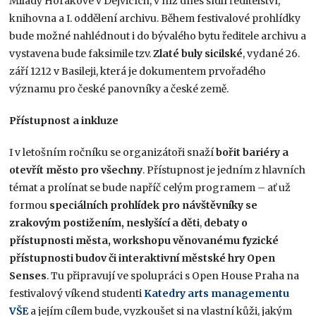
Milady Horákové v Dejvicích, v níž dnes sídlí ředitelství,
knihovna a I. oddělení archivu. Během festivalové prohlídky
bude možné nahlédnout i do bývalého bytu ředitele archivu a
vystavena bude faksimile tzv.
Zlaté buly sicilské
, vydané 26.
září 1212 v Basileji, která je dokumentem prvořadého
významu pro české panovníky a české země.
Přístupnost a inkluze
I v letošním ročníku se organizátoři snaží
bořit bariéry a
otevřít město pro všechny
. Přístupnost je jedním z hlavních
témat a prolínat se bude napříč celým programem – ať už
formou
speciálních prohlídek pro návštěvníky se
zrakovým postižením, neslyšící a děti
,
debaty o
přístupnosti města, workshopu věnovanému fyzické
přístupnosti budov či interaktivní městské hry Open
Senses
. Tu připravují ve spolupráci s Open House Praha na
festivalový víkend studenti
Katedry arts managementu
VŠE
a jejím cílem bude, vyzkoušet si na vlastní kůži, jakým