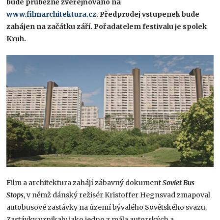
bude průběžně zveřejňováno na
www.filmarchitektura.cz
. Předprodej vstupenek bude
zahájen na začátku září. Pořadatelem festivalu je spolek
Kruh.
Film a architektura zahájí zábavný dokument
Soviet Bus
Stops
, v němž dánský režisér Kristoffer Hegnsvad zmapoval
autobusové zastávky na území bývalého Sovětského svazu.
Zastávky vznikaly jako jedno z mála autorských a