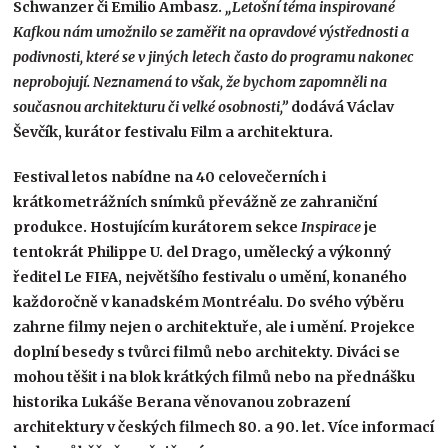
Schwanzer či Emilio Ambasz.
„Letošní téma inspirované
Kafkou nám umožnilo se zaměřit na opravdové výstřednosti a
podivnosti, které se v jiných letech často do programu nakonec
neprobojují. Neznamená to však, že bychom zapomněli na
současnou architekturu či velké osobnosti,”
dodává Václav
Ševčík, kurátor festivalu Film a architektura.
Festival letos nabídne na 40 celovečerních i
krátkometrážních snímků převážně ze zahraniční
produkce. Hostujícím kurátorem sekce
Inspirace
je
tentokrát Philippe U. del Drago, umělecký a výkonný
ředitel Le FIFA, největšího festivalu o umění, konaného
každoročně v kanadském Montréalu. Do svého výběru
zahrne filmy nejen o architektuře, ale i umění. Projekce
doplní besedy s tvůrci filmů nebo architekty. Diváci se
mohou těšit i na blok krátkých filmů nebo na přednášku
historika Lukáše Berana věnovanou zobrazení
architektury v českých filmech 80. a 90. let. Více informací