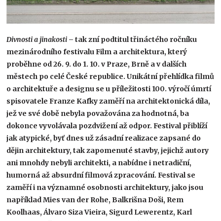
Divnosti a jinakosti
– tak zní podtitul třináctého ročníku
mezinárodního festivalu Film a architektura, který
proběhne od 26. 9. do 1. 10. v Praze, Brně a v dalších
městech po celé České republice. Unikátní přehlídka filmů
o architektuře a designu se u příležitosti 100. výročí úmrtí
spisovatele Franze Kafky zaměří na architektonická díla,
jež ve své době nebyla považována za hodnotná, ba
dokonce vyvolávala pozdvižení až odpor. Festival přiblíží
jak atypické, byť dnes už zásadní realizace zapsané do
dějin architektury, tak zapomenuté stavby, jejichž autory
ani mnohdy nebyli architekti, a nabídne i netradiční,
humorná až absurdní filmová zpracování. Festival se
zaměří i na významné osobnosti architektury, jako jsou
například Mies van der Rohe, Balkrišna Doši, Rem
Koolhaas, Álvaro Siza Vieira, Sigurd Lewerentz, Karl