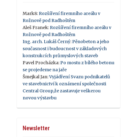
Mark8
:
Rozšíření firemního areálu v
Rožnově pod Radhoštěm
Aleš Franek
:
Rozšíření firemního areálu v
Rožnově pod Radhoštěm
Ing. arch. Lukáš Černý
:
Pěnobeton a jeho
současnost i budoucnost v základových
konstrukcích průmyslových staveb
Pavel Procházka
:
Po mostu z bílého betonu
se projedeme na jaře
Šmejkal Jan
:
Vyjádření Svazu podnikatelů
ve stavebnictví k oznámení společnosti
Central Group,že zastavuje veškerou
novou výstavbu
Newsletter