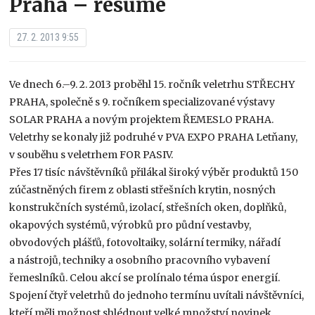
Praha – resumé
27. 2. 2013 9:55
Ve dnech 6.–9. 2. 2013 proběhl 15. ročník veletrhu STŘECHY
PRAHA, společně s 9. ročníkem specializované výstavy
SOLAR PRAHA a novým projektem ŘEMESLO PRAHA.
Veletrhy se konaly již podruhé v PVA EXPO PRAHA Letňany,
v souběhu s veletrhem FOR PASIV.
Přes 17 tisíc návštěvníků přilákal široký výběr produktů 150
zúčastněných firem z oblasti střešních krytin, nosných
konstrukčních systémů, izolací, střešních oken, doplňků,
okapových systémů, výrobků pro půdní vestavby,
obvodových plášťů, fotovoltaiky, solární termiky, nářadí
a nástrojů, techniky a osobního pracovního vybavení
řemeslníků. Celou akcí se prolínalo téma úspor energií.
Spojení čtyř veletrhů do jednoho termínu uvítali návštěvníci,
kteří měli možnost shlédnout velké množství novinek