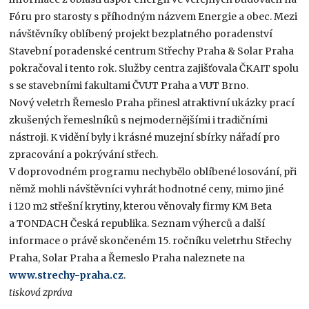
Fóru pro starosty s příhodným názvem Energie a obec. Mezi
návštěvníky oblíbený projekt bezplatného poradenství
Stavební poradenské centrum Střechy Praha & Solar Praha
pokračoval i tento rok. Služby centra zajišťovala ČKAIT spolu
s se stavebními fakultami ČVUT Praha a VUT Brno.
Nový veletrh Řemeslo Praha přinesl atraktivní ukázky prací
zkušených řemeslníků s nejmodernějšími i tradičními
nástroji. K vidění byly i krásné muzejní sbírky nářadí pro
zpracování a pokrývání střech.
V doprovodném programu nechybělo oblíbené losování, při
němž mohli návštěvníci vyhrát hodnotné ceny, mimo jiné
i 120 m2 střešní krytiny, kterou věnovaly firmy KM Beta
a TONDACH Česká republika. Seznam výherců a další
informace o právě skončeném 15. ročníku veletrhu Střechy
Praha, Solar Praha a Řemeslo Praha naleznete na
www.strechy-praha.cz
.
tisková zpráva