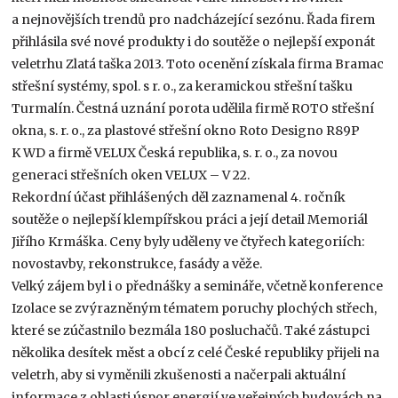
a nejnovějších trendů pro nadcházející sezónu. Řada firem
přihlásila své nové produkty i do soutěže o nejlepší exponát
veletrhu Zlatá taška 2013. Toto ocenění získala firma Bramac
střešní systémy, spol. s r. o., za keramickou střešní tašku
Turmalín. Čestná uznání porota udělila firmě ROTO střešní
okna, s. r. o., za plastové střešní okno Roto Designo R89P
K WD a firmě VELUX Česká republika, s. r. o., za novou
generaci střešních oken VELUX – V 22.
Rekordní účast přihlášených děl zaznamenal 4. ročník
soutěže o nejlepší klempířskou práci a její detail Memoriál
Jiřího Krmáška. Ceny byly uděleny ve čtyřech kategoriích:
novostavby, rekonstrukce, fasády a věže.
Velký zájem byl i o přednášky a semináře, včetně konference
Izolace se zvýrazněným tématem poruchy plochých střech,
které se zúčastnilo bezmála 180 posluchačů. Také zástupci
několika desítek měst a obcí z celé České republiky přijeli na
veletrh, aby si vyměnili zkušenosti a načerpali aktuální
informace z oblasti úspor energií ve veřejných budovách na