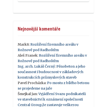
Nejnovější komentáře
Mark8
:
Rozšíření firemního areálu v
Rožnově pod Radhoštěm
Aleš Franek
:
Rozšíření firemního areálu v
Rožnově pod Radhoštěm
Ing. arch. Lukáš Černý
:
Pěnobeton a jeho
současnost i budoucnost v základových
konstrukcích průmyslových staveb
Pavel Procházka
:
Po mostu z bílého betonu
se projedeme na jaře
Šmejkal Jan
:
Vyjádření Svazu podnikatelů
ve stavebnictví k oznámení společnosti
Central Group,že zastavuje veškerou