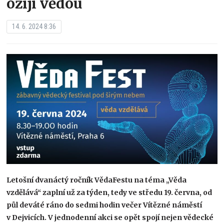
ožijí vědou
14. 6. 2024 8:36
Letošní dvanáctý ročník VědaFestu na téma „Věda
vzdělává“ zaplní už za týden, tedy ve středu 19. června, od
půl deváté ráno do sedmi hodin večer Vítězné náměstí
v Dejvicích. V jednodenní akci se opět spojí nejen vědecké