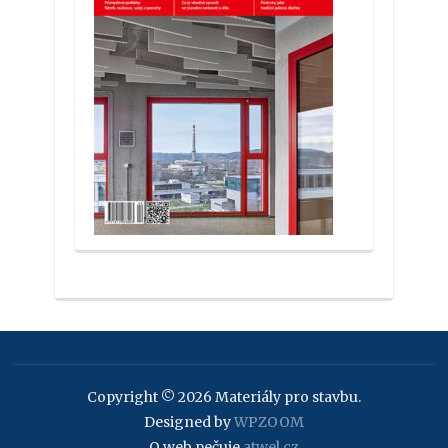
Copyright © 2026 Materiály pro stavbu.
Designed by
WPZOOM
O web pečuje
atwel.cz