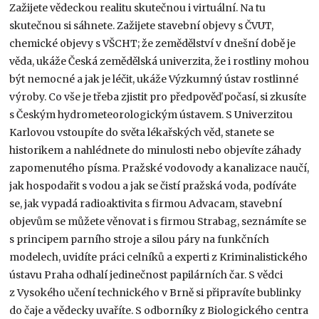
Zažijete vědeckou realitu skutečnou i virtuální. Na tu
skutečnou si sáhnete. Zažijete stavební objevy s ČVUT,
chemické objevy s VŠCHT; že zemědělství v dnešní době je
věda, ukáže Česká zemědělská univerzita, že i rostliny mohou
být nemocné a jak je léčit, ukáže Výzkumný ústav rostlinné
výroby. Co vše je třeba zjistit pro předpověď počasí, si zkusíte
s Českým hydrometeorologickým ústavem. S Univerzitou
Karlovou vstoupíte do světa lékařských věd, stanete se
historikem a nahlédnete do minulosti nebo objevíte záhady
zapomenutého písma. Pražské vodovody a kanalizace naučí,
jak hospodařit s vodou a jak se čistí pražská voda, podíváte
se, jak vypadá radioaktivita s firmou Advacam, stavební
objevům se můžete věnovat i s firmou Strabag, seznámíte se
s principem parního stroje a silou páry na funkčních
modelech, uvidíte práci celníků a experti z Kriminalistického
ústavu Praha odhalí jedinečnost papilárních čar. S vědci
z Vysokého učení technického v Brně si připravíte bublinky
do čaje a vědecky uvaříte. S odborníky z Biologického centra