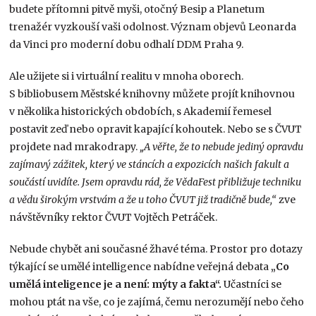
budete přítomni pitvě myši, otočný Besip a Planetum
trenažér vyzkouší vaši odolnost. Význam objevů Leonarda
da Vinci pro moderní dobu odhalí DDM Praha 9.
Ale užijete si i virtuální realitu v mnoha oborech.
S bibliobusem Městské knihovny můžete projít knihovnou
v několika historických obdobích, s Akademií řemesel
postavit zeď nebo opravit kapající kohoutek. Nebo se s ČVUT
projdete nad mrakodrapy.
„A věřte, že to nebude jediný opravdu
zajímavý zážitek, který ve stáncích a expozicích našich fakult a
součástí uvidíte. Jsem opravdu rád, že VědaFest přibližuje techniku
a vědu širokým vrstvám a že u toho ČVUT již tradičně bude,“
zve
návštěvníky rektor ČVUT Vojtěch Petráček.
Nebude chybět ani současné žhavé téma. Prostor pro dotazy
týkající se umělé intelligence nabídne veřejná debata
„Co
umělá inteligence je a není: mýty a fakta“.
Učastníci se
mohou ptát na vše, co je zajímá, čemu nerozumějí nebo čeho