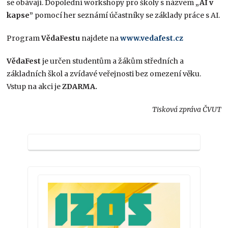
se obávají. Dopolední workshopy pro školy s názvem
„AI v
kapse”
pomocí her seznámí účastníky se základy práce s AI.
Program
VědaFestu
najdete na
www.vedafest.cz
VědaFest
je určen studentům a žákům středních a
základních škol a zvídavé veřejnosti bez omezení věku.
Vstup na akci je
ZDARMA.
Tisková zpráva ČVUT