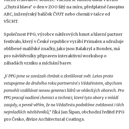
„Chytrá hlava“ o den v ZOO šitý na míru, předplatné časopisu
ABC, inženýrský balíček ČVUT nebo chemii v tašce od
VŠCHT.
Společnost PPG, výrobce nátěrových hmot a hlavní partner
festivalu, který v České republice vyrábí Primalex a sdružuje
oblíbené malířské značky, jako jsou Balakryl a Bondex, má
pro návštěvníky připraven interaktivní workshop o
záhadách vzniku a míchání barev.
„V PPG jsme se zavázali chránit a zkrášlovat svět. Letos proto
vstupujeme do druhého roku partnerství s VědaFestem, abychom
pomohli vzdělávat novou generaci lídrů ve vědeckých oborech. Pro
PPG pracují nadšení chemici a technici, které tyto obory v mládí
zaujaly, a pevně věřím, že na VědaFestu podnítíme zvědavost i těch
nejmladších návštěvníků,“
říká Jan Šipan, obchodní ředitel PPG
pro Česko, divize Architectural Coatings.