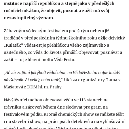
instituce napříč republikou a stejně jako v předešlých
ročnících ukážou, že objevit, poznat a zažít má svůj
nezastupitelný význam.
Zábavným vědeckým festivalem pod širým nebem již
tradičně v předposledním týdnu školního roku ožije dejvický
„Kulaťák“. VědaFest je přehlídkou všeho zajímavého a
užitečného, co věda do života přináší. Objevovat, poznávat a
zažít – to je hlavní motto VědaFestu.
„Ať vás zajímá jakýkoli vědní obor, na VědaFestu ho najde každý
návštěvník. Ať velký, nebo malý,“
říká za organizátory Tamara
Mašatová z DDM hl. m. Prahy.
Návštěvníci mohou objevovat vědu ve 113 stanech na
trávníku a zároveň během dne sledovat program na
festivalovém pódiu. Kromě chemických show se můžete těšit
i na stavební show, na práci psích detektivů a na vyhlašování
vítězů festivalové soutěže. Všichni se mohou utkat v kvízu